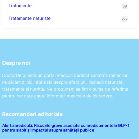
Tratamente
68
Tratamente naturiste
277
Despre noi
DoctorDeco este un portal medical dedicat sanatatii romanilor.
Publicam zilnic informatii despre afectiuni, remedii naturiste,
tratamente si nutritie. Ne propunem sa fim o sursa de referinta
pentru cei care cauta informatii medicale de incredere.
Recomandari editoriale
Alerta medicală: Riscurile grave asociate cu medicamentele GLP-1
pentru slăbit și impactul asupra sănătății publice