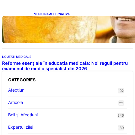
MEDICINA ALTERNATIVA
Cele cinci băuturi esențiale pentru
menținerea glicemiei sub control pe timpul
nopții: Ghidul specialistului
NOUTATI MEDICALE
Reforme esențiale în educația medicală: Noi reguli pentru
examenul de medic specialist din 2026
CATEGORIES
Afectiuni
102
Articole
22
Boli și Afecțiuni
346
Expertul zilei
139