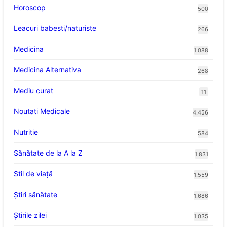
Horoscop
500
Leacuri babesti/naturiste
266
Medicina
1.088
Medicina Alternativa
268
Mediu curat
11
Noutati Medicale
4.456
Nutritie
584
Sănătate de la A la Z
1.831
Stil de viaţă
1.559
Ştiri sănătate
1.686
Știrile zilei
1.035