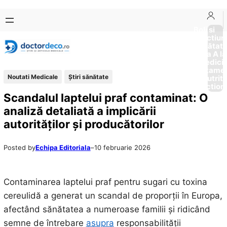
Sari
Skip
la
to
Boli si
Afectiun
conținut
content
Sănătat
de la A la
Medici
Tratame
Noutati Medicale
Ştiri sănătate
Nutriti
Diction
Scandalul laptelui praf contaminat: O
analiză detaliată a implicării
autorităților și producătorilor
Posted by
Echipa Editoriala
–
10 februarie 2026
Contaminarea laptelui praf pentru sugari cu toxina
cereulidă a generat un scandal de proporții în Europa,
afectând sănătatea a numeroase familii și ridicând
semne de întrebare
asupra
responsabilității