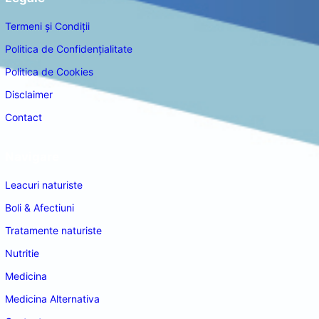
Termeni și Condiții
Politica de Confidențialitate
Politica de Cookies
Disclaimer
Contact
Navigare
Leacuri naturiste
Boli & Afectiuni
Tratamente naturiste
Nutritie
Medicina
Medicina Alternativa