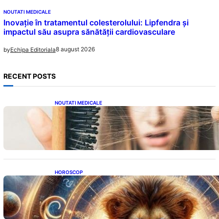
NOUTATI MEDICALE
Inovație în tratamentul colesterolului: Lipfendra și
impactul său asupra sănătății cardiovasculare
8 august 2026
by
Echipa Editoriala
RECENT POSTS
NOUTATI MEDICALE
Semnele unei deficiențe de proteine:
Impactul asupra sănătății tale
HOROSCOP
Portalul Leului 8/8: Oportunități de
Abundență pentru Cinci Zodii în 2026