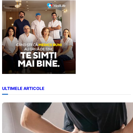
c
h
ULTIMELE ARTICOLE