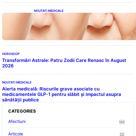
NOUTATI MEDICALE
Evoluția Personalității după 70 de Ani: Ce
Revelații Ne Oferă Studiile Psihologice
HOROSCOP
Transformări Astrale: Patru Zodii Care Renasc în August
2026
NOUTATI MEDICALE
Alerta medicală: Riscurile grave asociate cu
medicamentele GLP-1 pentru slăbit și impactul asupra
sănătății publice
CATEGORIES
Afectiuni
102
Articole
22