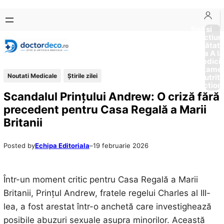
Sari
Skip
la
to
Boli si
Afectiun
conținut
content
Sănătat
de la A la
Medici
Tratame
Noutati Medicale
Știrile zilei
Nutriti
Diction
Scandalul Prințului Andrew: O criză fără
precedent pentru Casa Regală a Marii
Britanii
Posted by
Echipa Editoriala
–
19 februarie 2026
Într-un moment critic pentru Casa Regală a Marii
Britanii, Prințul Andrew, fratele regelui Charles al III-
lea, a fost arestat într-o anchetă care investighează
posibile abuzuri sexuale asupra minorilor. Această