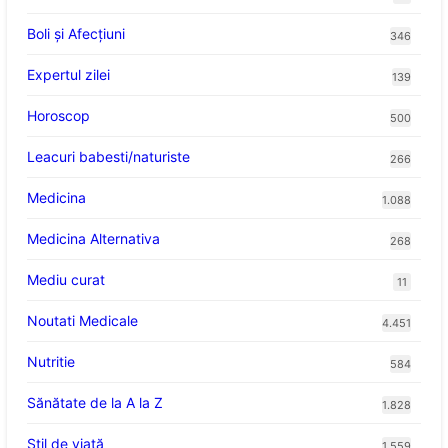
Boli și Afecțiuni
346
Expertul zilei
139
Horoscop
500
Leacuri babesti/naturiste
266
Medicina
1.088
Medicina Alternativa
268
Mediu curat
11
Noutati Medicale
4.451
Nutritie
584
Sănătate de la A la Z
1.828
Stil de viaţă
1.559