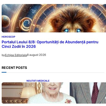
HOROSCOP
Portalul Leului 8/8: Oportunități de Abundență pentru
Cinci Zodii în 2026
8 august 2026
by
Echipa Editoriala
RECENT POSTS
NOUTATI MEDICALE
Longevitatea în Rândul Celebrităților: Lecții
din Viața Prințului Philip și a Altora care Au
Fost Pe Punctul de a Împlini 100 de Ani