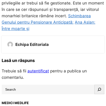
privilegiile ar trebui să fie gestionate. Este un moment
în care se cer răspunsuri și transparență, iar viitorul
monarhiei britanice rămâne incert.
Schimbarea
Genului pentru Pensionare Anticipată:
Ana Aslan:
Între moarte și
Echipa Editoriala
Lasă un răspuns
Trebuie să fii
autentificat
pentru a publica un
comentariu.
S
e
a
MEDICI MEDLIFE