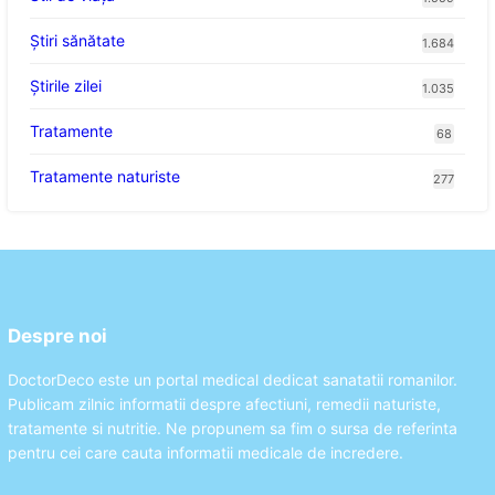
Ştiri sănătate
1.684
Știrile zilei
1.035
Tratamente
68
Tratamente naturiste
277
Despre noi
DoctorDeco este un portal medical dedicat sanatatii romanilor.
Publicam zilnic informatii despre afectiuni, remedii naturiste,
tratamente si nutritie. Ne propunem sa fim o sursa de referinta
pentru cei care cauta informatii medicale de incredere.