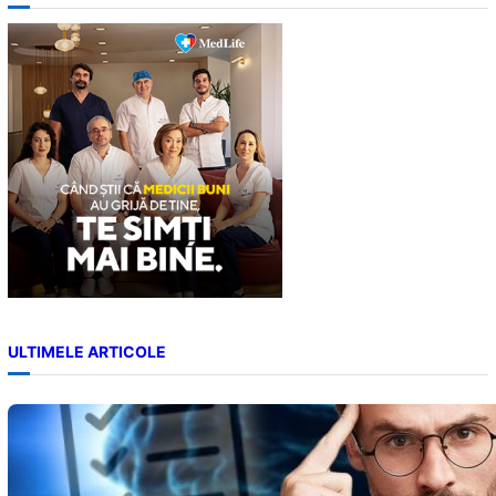
r
c
h
ULTIMELE ARTICOLE