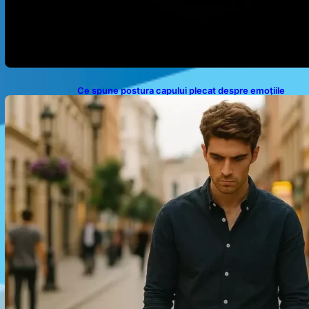
Ce spune postura capului plecat despre emoțiile
noastre: analiza unui obicei comun