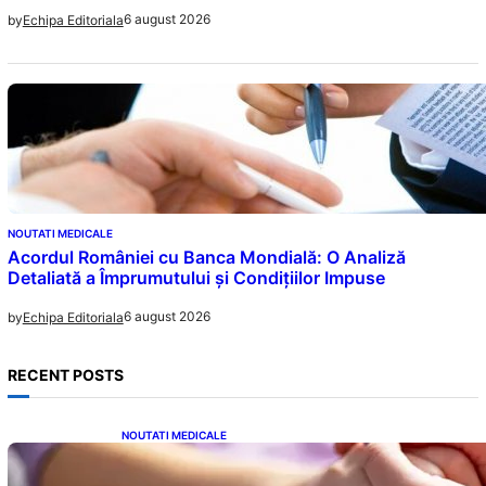
6 august 2026
by
Echipa Editoriala
NOUTATI MEDICALE
Acordul României cu Banca Mondială: O Analiză
Detaliată a Împrumutului și Condițiilor Impuse
6 august 2026
by
Echipa Editoriala
RECENT POSTS
NOUTATI MEDICALE
Creșterea alarmantă a cancerului la tineri: o
analiză detaliată a tendințelor globale