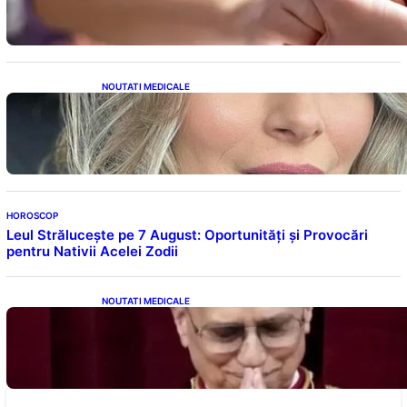
NOUTATI MEDICALE
Laura Cosoi și Povestea Maternității: O
Călătorie Plină de Dragoste și Provocări
HOROSCOP
Leul Strălucește pe 7 August: Oportunități și Provocări
pentru Nativii Acelei Zodii
NOUTATI MEDICALE
Descoperiri Revoluționare: Originile Papei
Leon al XIV-lea și Legăturile Sale Cu Cuba