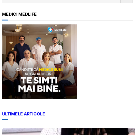
e
a
MEDICI MEDLIFE
r
c
h
ULTIMELE ARTICOLE