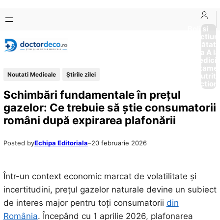
Sari
Skip
la
to
Boli si
Afectiun
conținut
content
Sănătat
de la A la
Medici
Tratame
Noutati Medicale
Știrile zilei
Nutriti
Diction
Schimbări fundamentale în prețul
gazelor: Ce trebuie să știe consumatorii
români după expirarea plafonării
Posted by
Echipa Editoriala
–
20 februarie 2026
Într-un context economic marcat de volatilitate și
incertitudini, prețul gazelor naturale devine un subiect
de interes major pentru toți consumatorii
din
România
. Începând cu 1 aprilie 2026, plafonarea