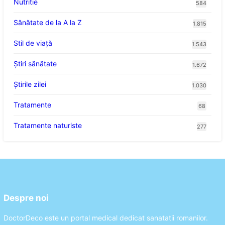
Nutritie
584
Sănătate de la A la Z
1.815
Stil de viaţă
1.543
Ştiri sănătate
1.672
Știrile zilei
1.030
Tratamente
68
Tratamente naturiste
277
Despre noi
DoctorDeco este un portal medical dedicat sanatatii romanilor.