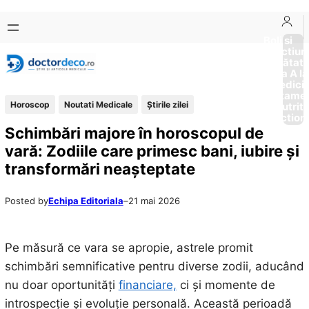
Sari
Skip
la
to
Boli si
Afectiun
conținut
content
Sănătat
de la A la
Medici
Tratame
Horoscop
Noutati Medicale
Știrile zilei
Nutriti
Diction
Schimbări majore în horoscopul de
vară: Zodiile care primesc bani, iubire și
transformări neașteptate
Posted by
Echipa Editoriala
–
21 mai 2026
Pe măsură ce vara se apropie, astrele promit
schimbări semnificative pentru diverse zodii, aducând
nu doar oportunități
financiare,
ci și momente de
introspecție și evoluție personală. Această perioadă