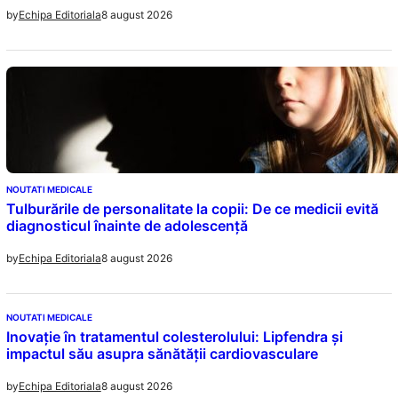
8 august 2026
by
Echipa Editoriala
NOUTATI MEDICALE
Tulburările de personalitate la copii: De ce medicii evită
diagnosticul înainte de adolescență
8 august 2026
by
Echipa Editoriala
NOUTATI MEDICALE
Inovație în tratamentul colesterolului: Lipfendra și
impactul său asupra sănătății cardiovasculare
8 august 2026
by
Echipa Editoriala