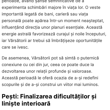
perioade, având șanse semnificative de a
experimenta schimbări majore în viața lor. O veste
importantă legată de bani, carieră sau viața
personală poate apărea într-un moment neașteptat,
influențând direcția unor planuri esențiale. Această
energie astrală favorizează curajul și noile începuturi,
iar Vărsătorii ar trebui să îmbrățișeze oportunitățile
care se ivesc.
De asemenea, Vărsătorii pot să simtă o puternică
conexiune cu cei din jur, ceea ce poate duce la
dezvoltarea unor relații profunde și valoroase.
Această perioadă le oferă ocazia de a-și redefini
scopurile și de a-și construi un viitor mai luminos.
Pești: Finalizarea dificultăților și
liniște interioară