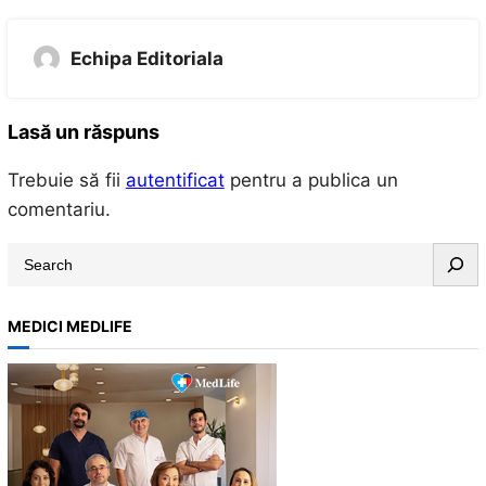
Echipa Editoriala
Lasă un răspuns
Trebuie să fii
autentificat
pentru a publica un
comentariu.
S
e
a
MEDICI MEDLIFE
r
c
h