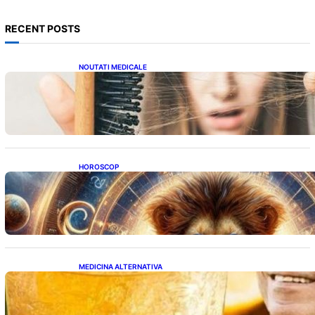
RECENT POSTS
NOUTATI MEDICALE
Semnele unei deficiențe de proteine:
Impactul asupra sănătății tale
HOROSCOP
Portalul Leului 8/8: Oportunități de
Abundență pentru Cinci Zodii în 2026
MEDICINA ALTERNATIVA
Cele cinci băuturi esențiale pentru
menținerea glicemiei sub control pe timpul
nopții: Ghidul specialistului