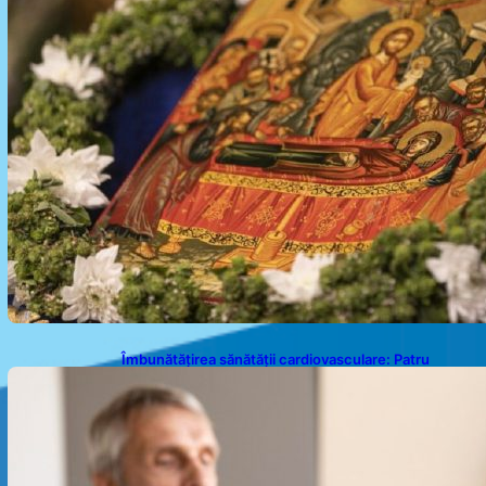
Îmbunătățirea sănătății cardiovasculare: Patru
exerciții simple pentru reducerea tensiunii arteriale
la domiciliu