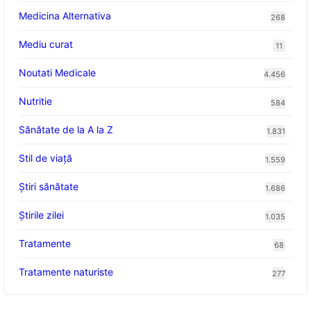
Medicina Alternativa
268
Mediu curat
11
Noutati Medicale
4.456
Nutritie
584
Sănătate de la A la Z
1.831
Stil de viaţă
1.559
Ştiri sănătate
1.686
Știrile zilei
1.035
Tratamente
68
Tratamente naturiste
277