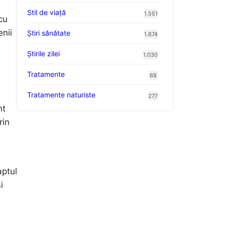
Stil de viaţă
1.551
cu
enii
Ştiri sănătate
1.674
Știrile zilei
1.030
Tratamente
68
Tratamente naturiste
277
nt
rin
aptul
i