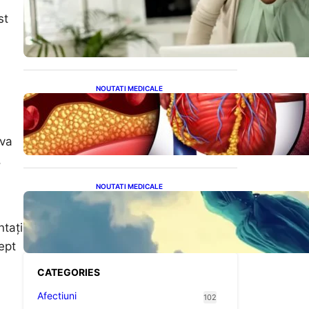
Sprijin financiar pentru
pensionari: Ce înseamnă
st
ajutoarele de până la 500
de lei în 2026
NOUTATI MEDICALE
Descoperirea revoluționară:
Afereza terapeutică, un
posibil aliat în eliminarea
microplasticelor din sânge
iva
,
NOUTATI MEDICALE
Mesajele Universului: Ce
Înseamnă Visele Repetate
și Interpretările Lor
ntați
Profunde
ept
CATEGORIES
Afectiuni
102