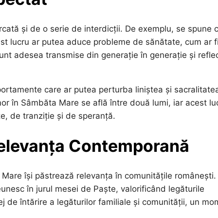
cată și de o serie de interdicții. De exemplu, se spune 
est lucru ar putea aduce probleme de sănătate, cum ar f
 sunt adesea transmise din generație în generație și refle
mportamente care ar putea perturba liniștea și sacralitate
mor în Sâmbăta Mare se află între două lumi, iar acest lu
, de tranziție și de speranță.
 Relevanța Contemporană
 Mare își păstrează relevanța în comunitățile românești.
reunesc în jurul mesei de Paște, valorificând legăturile
ej de întărire a legăturilor familiale și comunității, un m