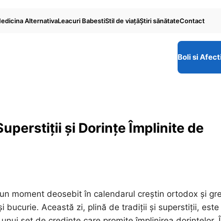
edicina Alternativa
Leacuri Babesti
Stil de viaţă
Ştiri sănătate
Contact
Boli si Afect
uperstiții și Dorințe Împlinite de
un moment deosebit în calendarul creștin ortodox și gr
 bucurie. Această zi, plină de tradiții și superstiții, este
 unui set de credințe care promite împlinirea dorințelor. 