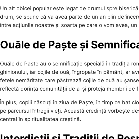
Un alt obicei popular este legat de drumul spre biseric
drum, se spune că va avea parte de un an plin de încer
între acțiunile noastre și soarta pe care o vom avea, un c
Ouăle de Paște și Semnifica
Ouăle de Paște au o semnificație specială în tradiția 
ghinionului, iar cojile de ouă, îngropate în pământ, ar 
fetele nemăritate care păstrează cojile de ouă au șans
reflectă dorința comunității de a-și proteja membrii de f
În plus, copiii născuți în ziua de Paște, în timp ce bat 
pe parcursul întregii vieți. Această credință vorbește de
central în spiritualitatea creștină.
Interdicții și Tradiții de Re