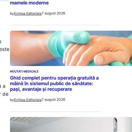
mamele moderne
7 august 2026
by
Echipa Editoriala
s
este
NOUTATI MEDICALE
Ghid complet pentru operația gratuită a
a
mâinii în sistemul public de sănătate:
ă a
pași, avantaje și recuperare
r de
7 august 2026
by
Echipa Editoriala