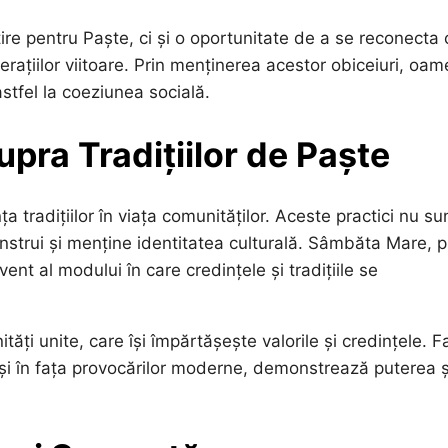
re pentru Paște, ci și o oportunitate de a se reconecta 
erațiilor viitoare. Prin menținerea acestor obiceiuri, oam
 astfel la coeziunea socială.
upra Tradițiilor de Paște
a tradițiilor în viața comunităților. Aceste practici nu su
onstrui și menține identitatea culturală. Sâmbăta Mare, p
nt al modului în care credințele și tradițiile se
tăți unite, care își împărtășește valorile și credințele. F
 și în fața provocărilor moderne, demonstrează puterea ș