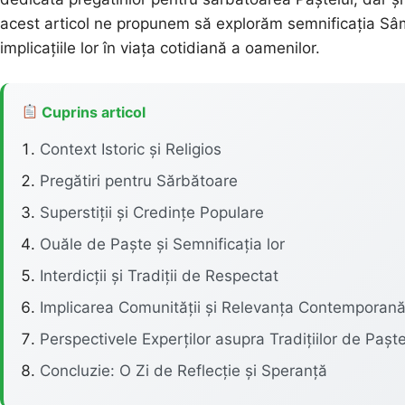
acest articol ne propunem să explorăm semnificația Sâmbe
implicațiile lor în viața cotidiană a oamenilor.
Cuprins articol
Context Istoric și Religios
Pregătiri pentru Sărbătoare
Superstiții și Credințe Populare
Ouăle de Paște și Semnificația lor
Interdicții și Tradiții de Respectat
Implicarea Comunității și Relevanța Contemporan
Perspectivele Experților asupra Tradițiilor de Pașt
Concluzie: O Zi de Reflecție și Speranță