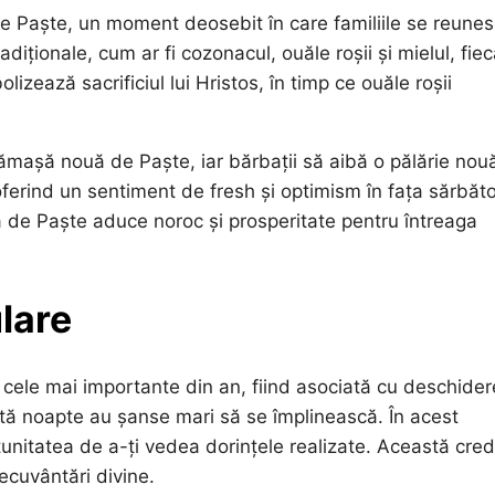
 Paște, un moment deosebit în care familiile se reunes
diționale, cum ar fi cozonacul, ouăle roșii și mielul, fie
zează sacrificiul lui Hristos, în timp ce ouăle roșii
 cămașă nouă de Paște, iar bărbații să aibă o pălărie nou
ferind un sentiment de fresh și optimism în fața sărbător
 de Paște aduce noroc și prosperitate pentru întreaga
ulare
ele mai importante din an, fiind asociată cu deschide
astă noapte au șanse mari să se împlinească. În acest
tunitatea de a-ți vedea dorințele realizate. Această cred
ecuvântări divine.