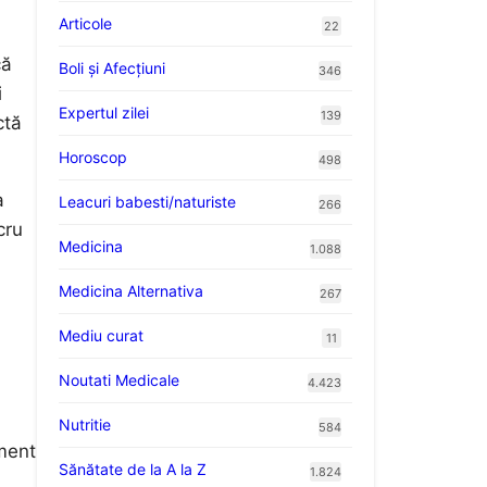
Articole
22
că
Boli și Afecțiuni
346
i
Expertul zilei
139
ctă
Horoscop
498
a
Leacuri babesti/naturiste
266
cru
Medicina
1.088
Medicina Alternativa
267
Mediu curat
11
Noutati Medicale
4.423
Nutritie
584
oment
Sănătate de la A la Z
1.824