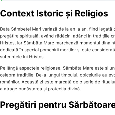
Context Istoric și Religios
Data Sâmbetei Mari variază de la an la an, fiind legată d
pregătire spirituală, având rădăcini adânci în tradițiile 
Hristos, iar Sâmbăta Mare marchează momentul dinaintea 
dedicată în special pomenirii morților și este considerată
suferințele lui Hristos.
Pe lângă aspectele religioase, Sâmbăta Mare este și un
celebra tradițiile. De-a lungul timpului, obiceiurile au e
românilor. Această zi este marcată de o serie de ritualur
a atrage bunăstarea și protecția divină.
Pregătiri pentru Sărbătoar