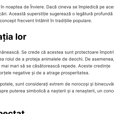
ă în noaptea de Înviere. Dacă cineva se împiedică pe ace
cări. Această superstiție sugerează o legătură profundă
oncept frecvent întâlnit în tradițiile populare.
ția lor
românească. Se crede că acestea sunt protectoare împotr
avea rolul de a proteja animalele de deochi. De asemenea
e mai mari să se căsătorească repede. Aceste credințe
orțele negative și de a atrage prosperitatea.
clopotele, sunt considerați extrem de norocoși și binecuvâ
spre puterea simbolică a nașterii și a renașterii, un conc
spectat