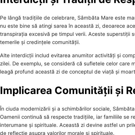
Pe lângă tradițiile de celebrare, Sâmbăta Mare este mar
nu este bine să atingi sarea în această zi, deoarece ac
transpirația excesivă pe timpul verii. Aceste superstiții
temerile și credințele comunității.
Alte interdicții includ evitarea anumitor activități și co
zilei. De exemplu, se consideră că sufletele celor care 
leagă profund această zi de conceptul de viață și moarte
Implicarea Comunității și
În ciuda modernizării și a schimbărilor sociale, Sâmbăta
Oamenii continuă să respecte tradițiile, iar familiile se 
interumane și spirituale. Această zi devine astfel un pril
de reflecție asupra valorilor morale și spirituale.