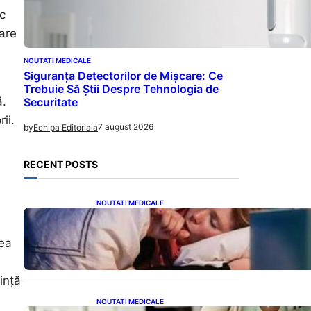
c
care
NOUTATI MEDICALE
Siguranța Detectorilor de Mișcare: Ce
Trebuie Să Știi Despre Tehnologia de
ă.
Securitate
ii.
7 august 2026
by
Echipa Editoriala
RECENT POSTS
NOUTATI MEDICALE
Tusea seacă nocturnă:
Semnale importante despre
sănătatea inimii tale
rea
ință
NOUTATI MEDICALE