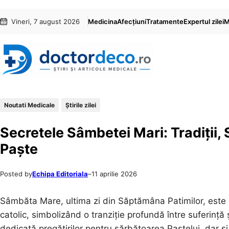
Sari
Skip
Vineri, 7 august 2026
Medicina
Afecțiuni
Tratamente
Expertul zilei
M
la
to
conținut
content
Noutati Medicale
Știrile zilei
Secretele Sâmbetei Mari: Tradiții, S
Paște
Posted by
Echipa Editoriala
–
11 aprilie 2026
Sâmbăta Mare, ultima zi din Săptămâna Patimilor, este 
catolic, simbolizând o tranziție profundă între suferință și
dedicată pregătirilor pentru sărbătoarea Paștelui, dar și