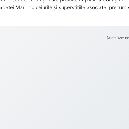
tei Mari, obiceiurile și superstițiile asociate, precum 
[Arata/Ascun
ă
e