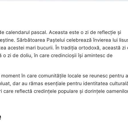
e calendarul pascal. Aceasta este o zi de reflecție și
creștine. Sărbătoarea Paștelui celebrează învierea lui Iisu
acestei mari bucurii. În tradiția ortodoxă, această zi 
 o zi de doliu, în care credincioșii își amintesc de
 moment în care comunitățile locale se reunesc pentru 
voluat, dar au rămas esențiale pentru identitatea cultural
i care reflectă credințele populare și dorințele oamenilo
e