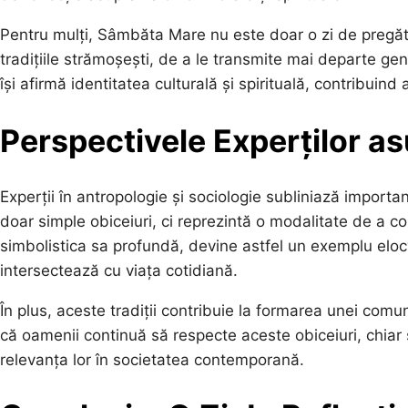
Pentru mulți, Sâmbăta Mare nu este doar o zi de pregăti
tradițiile strămoșești, de a le transmite mai departe gen
își afirmă identitatea culturală și spirituală, contribuind
Perspectivele Experților as
Experții în antropologie și sociologie subliniază importanț
doar simple obiceiuri, ci reprezintă o modalitate de a c
simbolistica sa profundă, devine astfel un exemplu elocve
intersectează cu viața cotidiană.
În plus, aceste tradiții contribuie la formarea unei comuni
că oamenii continuă să respecte aceste obiceiuri, chiar
relevanța lor în societatea contemporană.