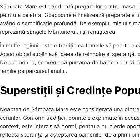
Sâmbăta Mare este dedicată pregătirilor pentru masa de
pentru a celebra. Gospodinele finalizează preparatele tra
având o semnificație profundă. De exemplu, mielul simboli
reprezintă sângele Mântuitorului și renașterea.
În multe regiuni, este o tradiție ca femeile să poarte o
Acest obicei subliniază ideea de reînnoire și speranță, o
De asemenea, se crede că purtarea de haine noi în ziua
familie pe parcursul anului.
Superstiții și Credințe Pop
Noaptea de Sâmbăta Mare este considerată una dintre c
cerurilor. Conform tradiției, dorințele exprimate în ace
context, este interzis să dormi, pentru a nu pierde opor
reflectă speranța și așteptarea oamenilor de a primi bin