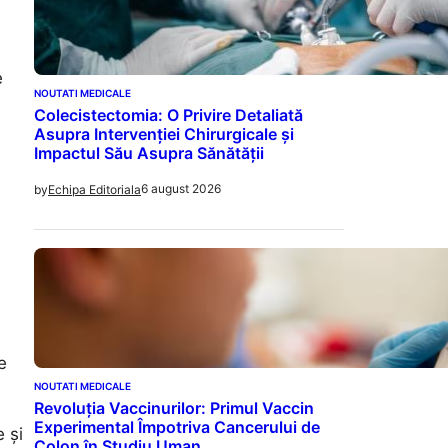
e
NOUTATI MEDICALE
Colecistectomia: O Privire Detaliată
Asupra Intervenției Chirurgicale și
Impactul Său Asupra Sănătății
6 august 2026
by
Echipa Editoriala
e
NOUTATI MEDICALE
Revoluția Vaccinurilor: Primul Vaccin
Experimental Împotriva Cancerului de
 și
Colon în Studiu Uman