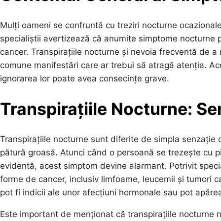
Mulți oameni se confruntă cu treziri nocturne ocazionale
specialiștii avertizează că anumite simptome nocturne pe
cancer. Transpirațiile nocturne și nevoia frecventă de a 
comune manifestări care ar trebui să atragă atenția. Ac
ignorarea lor poate avea consecințe grave.
Transpirațiile Nocturne: S
Transpirațiile nocturne sunt diferite de simpla senzați
pătură groasă. Atunci când o persoană se trezește cu pi
evidentă, acest simptom devine alarmant. Potrivit speciali
forme de cancer, inclusiv limfoame, leucemii și tumori 
pot fi indicii ale unor afecțiuni hormonale sau pot apărea
Este important de menționat că transpirațiile nocturne nu