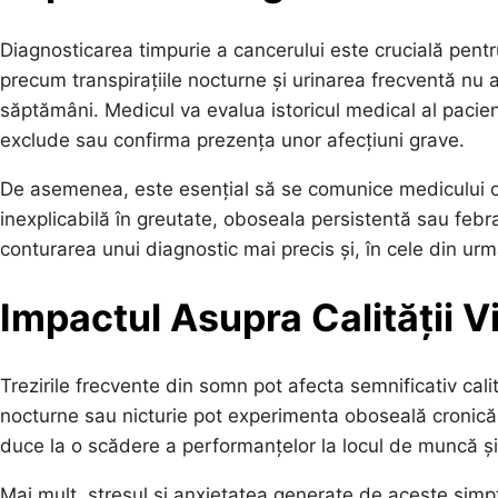
Diagnosticarea timpurie a cancerului este crucială pent
precum transpirațiile nocturne și urinarea frecventă nu 
săptămâni. Medicul va evalua istoricul medical al pacien
exclude sau confirma prezența unor afecțiuni grave.
De asemenea, este esențial să se comunice medicului o
inexplicabilă în greutate, oboseala persistentă sau febra
conturarea unui diagnostic mai precis și, în cele din urm
Impactul Asupra Calității Vi
Trezirile frecvente din somn pot afecta semnificativ calit
nocturne sau nicturie pot experimenta oboseală cronică, ir
duce la o scădere a performanțelor la locul de muncă și 
Mai mult, stresul și anxietatea generate de aceste simp