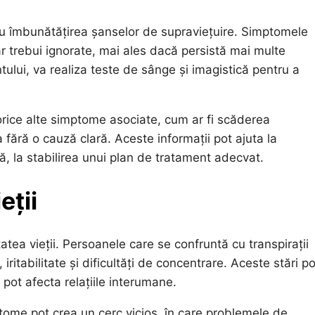
ru îmbunătățirea șanselor de supraviețuire. Simptomele
ar trebui ignorate, mai ales dacă persistă mai multe
tului, va realiza teste de sânge și imagistică pentru a
rice alte simptome asociate, cum ar fi scăderea
 fără o cauză clară. Aceste informații pot ajuta la
ă, la stabilirea unui plan de tratament adecvat.
eții
atea vieții. Persoanele care se confruntă cu transpirații
itabilitate și dificultăți de concentrare. Aceste stări po
pot afecta relațiile interumane.
tome pot crea un cerc vicios, în care problemele de