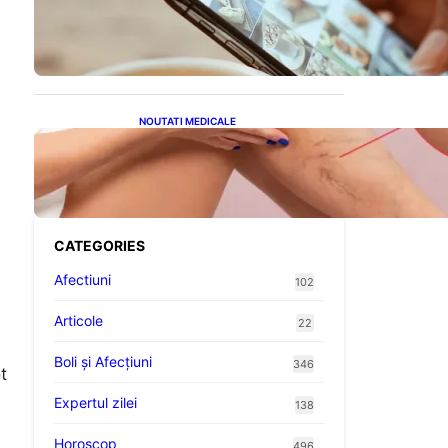
Revoluția Bateriilor pentru
Telefoane: Avantaje,
Provocări și Viitorul
Tehnologiei Energetice
NOUTATI MEDICALE
Varicele și Umflarea
Picioarelor pe Caniculă:
Înțelegerea Simptomelor și
Măsurilor de Prevenție
CATEGORIES
Afectiuni
102
Articole
22
Boli și Afecțiuni
346
t
Expertul zilei
138
Horoscop
496