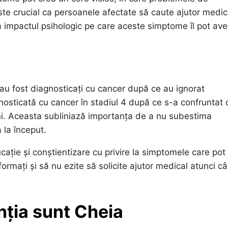
ste crucial ca persoanele afectate să caute ajutor medic
a impactul psihologic pe care aceste simptome îl pot ave
u fost diagnosticați cu cancer după ce au ignorat
osticată cu cancer în stadiul 4 după ce s-a confruntat 
ani. Aceasta subliniază importanța de a nu subestima
 la început.
ație și conștientizare cu privire la simptomele care pot
formați și să nu ezite să solicite ajutor medical atunci c
nția sunt Cheia