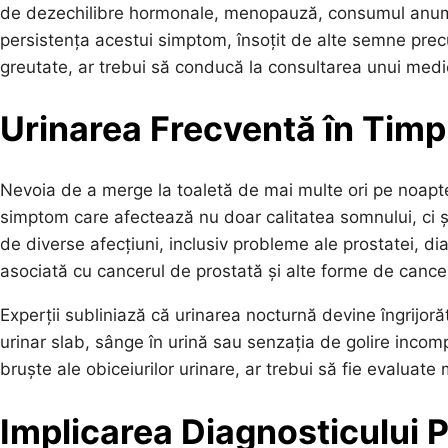
de dezechilibre hormonale, menopauză, consumul anumit
persistența acestui simptom, însoțit de alte semne prec
greutate, ar trebui să conducă la consultarea unui medi
Urinarea Frecventă în Timpu
Nevoia de a merge la toaletă de mai multe ori pe noapt
simptom care afectează nu doar calitatea somnului, ci ș
de diverse afecțiuni, inclusiv probleme ale prostatei, dia
asociată cu cancerul de prostată și alte forme de cancer
Experții subliniază că urinarea nocturnă devine îngrijorăt
urinar slab, sânge în urină sau senzația de golire inco
bruște ale obiceiurilor urinare, ar trebui să fie evaluate
Implicarea Diagnosticului 