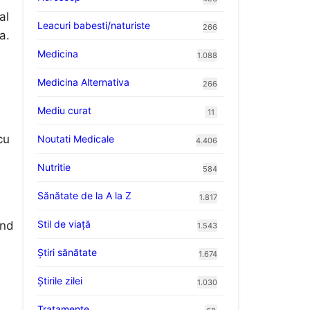
al
Leacuri babesti/naturiste
266
a.
Medicina
1.088
Medicina Alternativa
266
Mediu curat
11
cu
Noutati Medicale
4.406
Nutritie
584
Sănătate de la A la Z
1.817
Stil de viaţă
ând
1.543
Ştiri sănătate
1.674
Știrile zilei
1.030
Tratamente