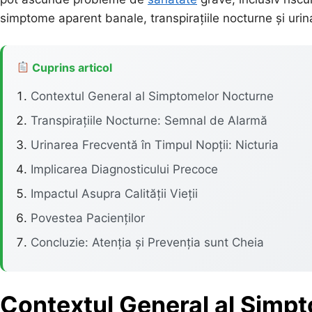
simptome aparent banale, transpirațiile nocturne și urin
Cuprins articol
Contextul General al Simptomelor Nocturne
Transpirațiile Nocturne: Semnal de Alarmă
Urinarea Frecventă în Timpul Nopții: Nicturia
Implicarea Diagnosticului Precoce
Impactul Asupra Calității Vieții
Povestea Pacienților
Concluzie: Atenția și Prevenția sunt Cheia
Contextul General al Simp