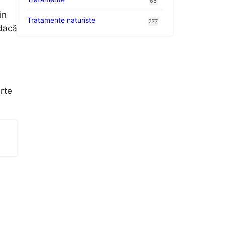
68
in
Tratamente naturiste
277
 dacă
rte