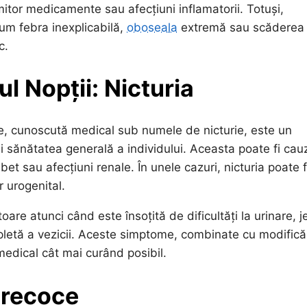
or medicamente sau afecțiuni inflamatorii. Totuși,
um febra inexplicabilă,
oboseala
extremă sau scăderea 
c.
l Nopții: Nicturia
e, cunoscută medical sub numele de nicturie, este un
i sănătatea generală a individului. Aceasta poate fi cau
bet sau afecțiuni renale. În unele cazuri, nicturia poate f
 urogenital.
oare atunci când este însoțită de dificultăți la urinare, j
mpletă a vezicii. Aceste simptome, combinate cu modifică
 medical cât mai curând posibil.
Precoce