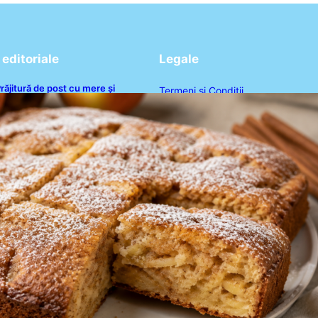
editoriale
Legale
răjitură de post cu mere și
Termeni și Condiții
corțișoară: O Delicatesă Dulce
entru Postul Adormirii Maicii
Politica de Confidențialitate
Domnului
Politica de Cookies
Disclaimer
Contact