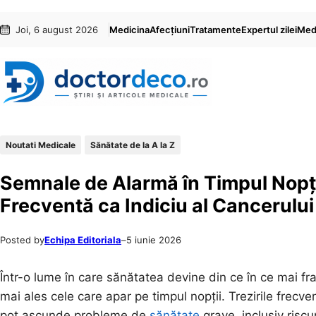
Sari
Skip
Joi, 6 august 2026
Medicina
Afecțiuni
Tratamente
Expertul zilei
Medi
la
to
conținut
content
Noutati Medicale
Sănătate de la A la Z
Semnale de Alarmă în Timpul Nopții
Frecventă ca Indiciu al Cancerului
Posted by
Echipa Editoriala
–
5 iunie 2026
Într-o lume în care sănătatea devine din ce în ce mai fra
mai ales cele care apar pe timpul nopții. Trezirile frec
pot ascunde probleme de
sănătate
grave, inclusiv riscu