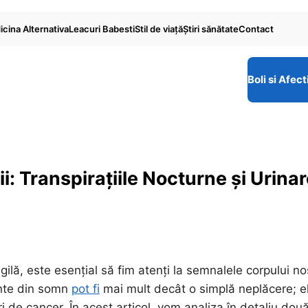
cina Alternativa
Leacuri Babesti
Stil de viaţă
Ştiri sănătate
Contact
Boli si Afect
: Transpirațiile Nocturne și Urina
gilă, este esențial să fim atenți la semnalele corpului no
vente din somn
pot fi
mai mult decât o simplă neplăcere; e
ri de cancer. În acest articol, vom analiza în detaliu dou