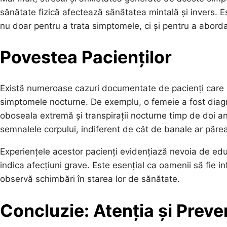
sănătate fizică afectează sănătatea mintală și invers. E
nu doar pentru a trata simptomele, ci și pentru a abord
Povestea Pacienților
Există numeroase cazuri documentate de pacienți care a
simptomele nocturne. De exemplu, o femeie a fost diagn
oboseala extremă și transpirații nocturne timp de doi 
semnalele corpului, indiferent de cât de banale ar părea
Experiențele acestor pacienți evidențiază nevoia de educ
indica afecțiuni grave. Este esențial ca oamenii să fie in
observă schimbări în starea lor de sănătate.
Concluzie: Atenția și Preve