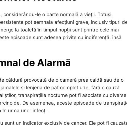
, considerându-le o parte normală a vieții. Totuși,
rsistente pot semnala afecțiuni grave, inclusiv tipuri d
merge la toaletă în timpul nopții sunt printre cele mai
este episoade sunt adesea privite cu indiferență, însă
emnal de Alarmă
e de căldură provocată de o cameră prea caldă sau de o
jamalele și lenjeria de pat complet ude, fără o cauză
știlor, transpirațiile nocturne pot fi asociate cu diverse
carcinoide. De asemenea, aceste episoade de transpirați
 în urma unor infecții.
 sunt un indicator exclusiv de cancer. Ele pot fi cauzate