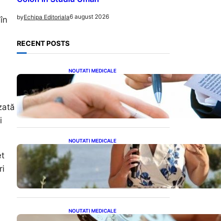
6 august 2026
by
Echipa Editoriala
în
RECENT POSTS
NOUTATI MEDICALE
Acordul României cu Banca
Mondială: O Analiză
Detaliată a Împrumutului și
zată
Condițiilor Impuse
i
NOUTATI MEDICALE
Nașterea prințesei Eugenie
et
la Lisabona: O alegere plină
ri
de semnificație pentru
familia regală britanică
NOUTATI MEDICALE