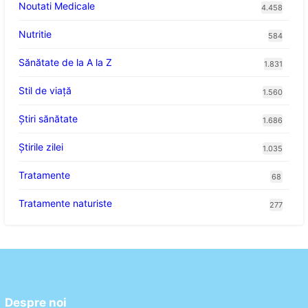
Noutati Medicale
4.458
Nutritie
584
Sănătate de la A la Z
1.831
Stil de viaţă
1.560
Ştiri sănătate
1.686
Știrile zilei
1.035
Tratamente
68
Tratamente naturiste
277
Despre noi