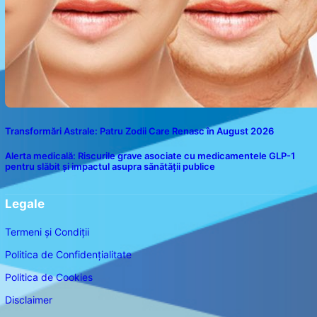
Transformări Astrale: Patru Zodii Care Renasc în August 2026
Alerta medicală: Riscurile grave asociate cu medicamentele GLP-1
pentru slăbit și impactul asupra sănătății publice
Legale
Termeni și Condiții
Politica de Confidențialitate
Politica de Cookies
Disclaimer