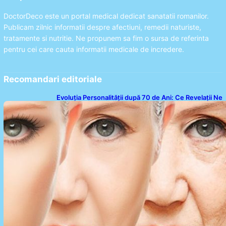
DoctorDeco este un portal medical dedicat sanatatii romanilor.
Publicam zilnic informatii despre afectiuni, remedii naturiste,
tratamente si nutritie. Ne propunem sa fim o sursa de referinta
pentru cei care cauta informatii medicale de incredere.
Recomandari editoriale
Evoluția Personalității după 70 de Ani: Ce Revelații Ne
Oferă Studiile Psihologice