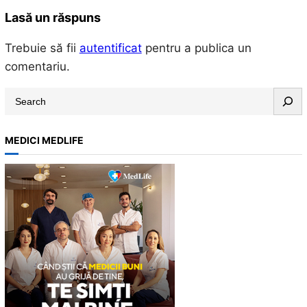
Lasă un răspuns
Trebuie să fii
autentificat
pentru a publica un
comentariu.
S
e
a
MEDICI MEDLIFE
r
c
h