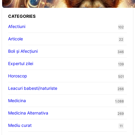
CATEGORIES
Afectiuni
102
Articole
22
Boli și Afecțiuni
346
Expertul zilei
139
Horoscop
501
Leacuri babesti/naturiste
266
Medicina
1.088
Medicina Alternativa
269
Mediu curat
11