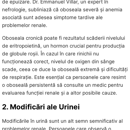
de epuizare. Dr. Emmanuel Villar, un expert în
nefrologie, subliniază că oboseala severă și anemia
asociată sunt adesea simptome tardive ale
problemelor renale.
Oboseala cronică poate fi rezultatul scăderii nivelului
de eritropoietină, un hormon crucial pentru producția
de globule roșii. În cazul în care rinichii nu
funcționează corect, nivelul de oxigen din sânge
scade, ceea ce duce la oboseală extremă și dificultăți
de respirație. Este esențial ca persoanele care resimt
o oboseală persistentă să consulte un medic pentru
evaluarea funcției renale și a altor posibile cauze.
2. Modificări ale Urinei
Modificările în urină sunt un alt semn semnificativ al
problemelor renale. Persoanele care observă o