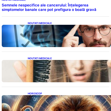
Semnele nespecifice ale cancerului: Înțelegerea
simptomelor banale care pot prefigura o boală gravă
NOUTATI MEDICALE
Inteligența dincolo de note: Semnele unui IQ
ridicat care nu țin de școală
NOUTATI MEDICALE
Semnele unei deficiențe de proteine:
Impactul asupra sănătății tale
HOROSCOP
Portalul Leului 8/8: Oportunități de
Abundență pentru Cinci Zodii în 2026