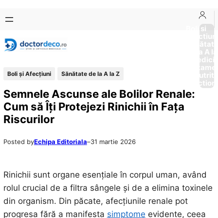
Sari
Skip
la
to
Boli si
Afectiun
conținut
content
Sănătat
de la A la
Medici
Tratame
Boli și Afecțiuni
Sănătate de la A la Z
Nutriti
Diction
Semnele Ascunse ale Bolilor Renale:
Cum să Îți Protejezi Rinichii în Fața
Riscurilor
Posted by
Echipa Editoriala
–
31 martie 2026
Rinichii sunt organe esențiale în corpul uman, având
rolul crucial de a filtra sângele și de a elimina toxinele
din organism. Din păcate, afecțiunile renale pot
progresa fără a manifesta
simptome
evidente, ceea