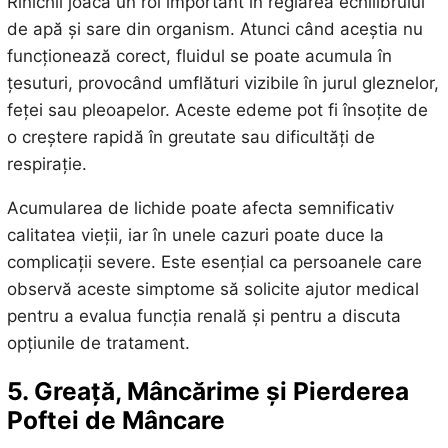
Rinichii joacă un rol important în reglarea echilibrului
de apă și sare din organism. Atunci când aceștia nu
funcționează corect, fluidul se poate acumula în
țesuturi, provocând umflături vizibile în jurul gleznelor,
feței sau pleoapelor. Aceste edeme pot fi însoțite de
o creștere rapidă în greutate sau dificultăți de
respirație.
Acumularea de lichide poate afecta semnificativ
calitatea vieții, iar în unele cazuri poate duce la
complicații severe. Este esențial ca persoanele care
observă aceste simptome să solicite ajutor medical
pentru a evalua funcția renală și pentru a discuta
opțiunile de tratament.
5. Greață, Mâncărime și Pierderea
Poftei de Mâncare