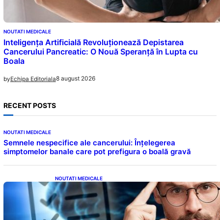
NOUTATI MEDICALE
Inteligența Artificială Revoluționează Depistarea
Cancerului Pancreatic: O Nouă Speranță în Lupta cu
Boala
8 august 2026
by
Echipa Editoriala
RECENT POSTS
NOUTATI MEDICALE
Semnele nespecifice ale cancerului: Înțelegerea
simptomelor banale care pot prefigura o boală gravă
NOUTATI MEDICALE
Inteligența dincolo de note: Semnele unui IQ
ridicat care nu țin de școală