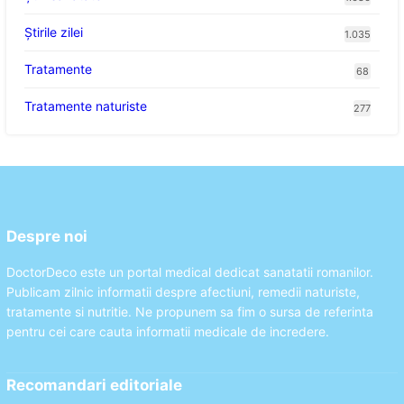
Știrile zilei
1.035
Tratamente
68
Tratamente naturiste
277
Despre noi
DoctorDeco este un portal medical dedicat sanatatii romanilor.
Publicam zilnic informatii despre afectiuni, remedii naturiste,
tratamente si nutritie. Ne propunem sa fim o sursa de referinta
pentru cei care cauta informatii medicale de incredere.
Recomandari editoriale