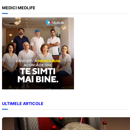
a
MEDICI MEDLIFE
r
c
h
ULTIMELE ARTICOLE