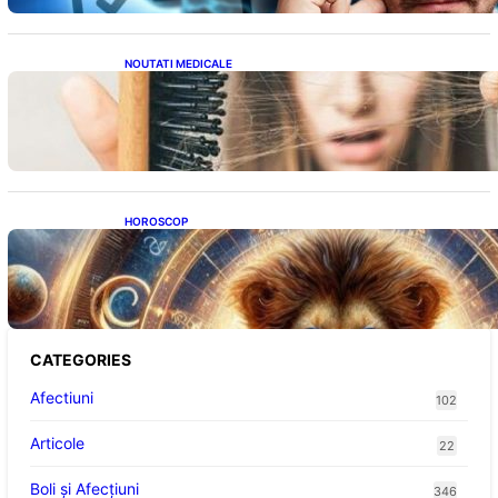
NOUTATI MEDICALE
Semnele unei deficiențe de proteine:
Impactul asupra sănătății tale
HOROSCOP
Portalul Leului 8/8: Oportunități de
Abundență pentru Cinci Zodii în 2026
CATEGORIES
Afectiuni
102
Articole
22
Boli și Afecțiuni
346