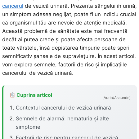
cancerul
de vezică urinară. Prezența sângelui în urină,
un simptom adesea neglijat, poate fi un indiciu crucial
că organismul tău are nevoie de atenție medicală.
Această problemă de sănătate este mai frecventă
decât ai putea crede și poate afecta persoane de
toate vârstele, însă depistarea timpurie poate spori
semnificativ șansele de supraviețuire. În acest articol,
vom explora semnele, factorii de risc și implicațiile
cancerului de vezică urinară.
Cuprins articol
[Arata/Ascunde]
Contextul cancerului de vezică urinară
Semnele de alarmă: hematuria și alte
simptome
Factorii de risc pentru cancerul de vezică