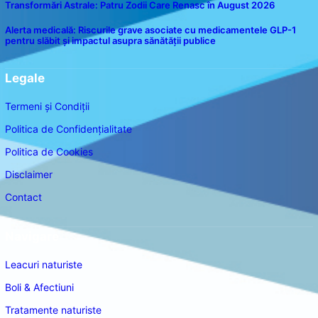
Transformări Astrale: Patru Zodii Care Renasc în August 2026
Alerta medicală: Riscurile grave asociate cu medicamentele GLP-1
pentru slăbit și impactul asupra sănătății publice
Legale
Termeni și Condiții
Politica de Confidențialitate
Politica de Cookies
Disclaimer
Contact
Navigare
Leacuri naturiste
Boli & Afectiuni
Tratamente naturiste