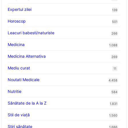
Expertul zilei
139
Horoscop
501
Leacuri babesti/naturiste
266
Medicina
1.088
Medicina Alternativa
269
Mediu curat
11
Noutati Medicale
4.458
Nutritie
584
Sănătate de la A la Z
1.831
Stil de viaţă
1.560
Ştiri sănătate
1.686