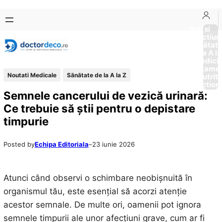
Sari
Skip
la
to
Boli si
Afectiun
conținut
content
Sănătat
de la A la
Medici
Tratame
Noutati Medicale
Sănătate de la A la Z
Nutriti
Diction
Semnele cancerului de vezică urinară:
Ce trebuie să știi pentru o depistare
timpurie
Posted by
Echipa Editoriala
–
23 iunie 2026
Atunci când observi o schimbare neobișnuită în
organismul tău, este esențial să acorzi atenție
acestor semnale. De multe ori, oamenii pot ignora
semnele timpurii ale unor afecțiuni grave, cum ar fi