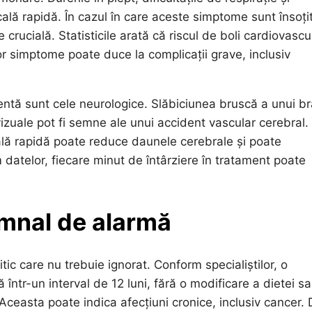
ală rapidă. În cazul în care aceste simptome sunt însoți
crucială. Statisticile arată că riscul de boli cardiovascu
or simptome poate duce la complicații grave, inclusiv
ntă sunt cele neurologice. Slăbiciunea bruscă a unui br
 vizuale pot fi semne ale unui accident vascular cerebral. 
cală rapidă poate reduce daunele cerebrale și poate
datelor, fiecare minut de întârziere în tratament poate
emnal de alarmă
tic care nu trebuie ignorat. Conform specialiștilor, o
într-un interval de 12 luni, fără o modificare a dietei s
 Aceasta poate indica afecțiuni cronice, inclusiv cancer.