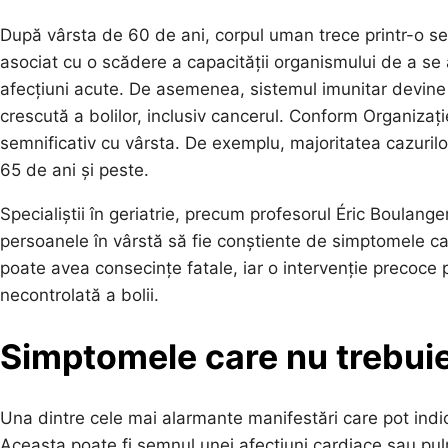
După vârsta de 60 de ani, corpul uman trece printr-o ser
asociat cu o scădere a capacității organismului de a se ad
afecțiuni acute. De asemenea, sistemul imunitar devine 
crescută a bolilor, inclusiv cancerul. Conform Organizați
semnificativ cu vârsta. De exemplu, majoritatea cazuril
65 de ani și peste.
Specialiștii în geriatrie, precum profesorul Éric Boulange
persoanele în vârstă să fie conștiente de simptomele ca
poate avea consecințe fatale, iar o intervenție precoce p
necontrolată a bolii.
Simptomele care nu trebuie
Una dintre cele mai alarmante manifestări care pot ind
Aceasta poate fi semnul unei afecțiuni cardiace sau pulmon