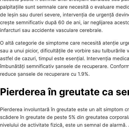
palpitațiile sunt semnale care necesită o evaluare medic
de leșin sau dureri severe, intervenția de urgență devine 
crește semnificativ după 60 de ani, iar neglijarea acest
infarcturi sau accidente vasculare cerebrale.
O altă categorie de simptome care necesită atenție urge
sau a unui picior, dificultățile de vorbire sau tulburările
astfel de cazuri, timpul este esențial. Intervenția medi
îmbunătăți semnificativ șansele de recuperare. Conform 
reduce șansele de recuperare cu 1.9%.
Pierderea în greutate ca s
Pierderea involuntară în greutate este un alt simptom cri
scădere în greutate de peste 5% din greutatea corporală 
nivelului de activitate fizică, este un semnal de alarmă.