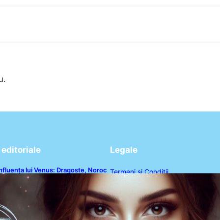
u.
editoriale
Legale
nfluența lui Venus: Dragoste, Noroc
Termeni și Condiții
i Oportunități pentru Tauri și Balanțe
n Weekendul 8-9 August
Politica de Confidențialitate
Politica de Cookies
Disclaimer