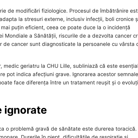
ie de modificări fiziologice. Procesul de îmbătrânire es
apta la stresuri externe, inclusiv infecții, boli cronice ș
mai puțin eficient, ceea ce poate duce la o incidență
ei Mondiale a Sănătății, riscurile de a dezvolta cancer c
or de cancer sunt diagnosticate la persoanele cu vârsta 
r, medic geriatru la CHU Lille, subliniază că este esenția
re pot indica afecțiuni grave. Ignorarea acestor semnal
oate face diferența între un tratament reușit și o evoluț
 ignorate
ica o problemă gravă de sănătate este durerea toracică.
are. Durerile în piept, dificultățile de respirație și