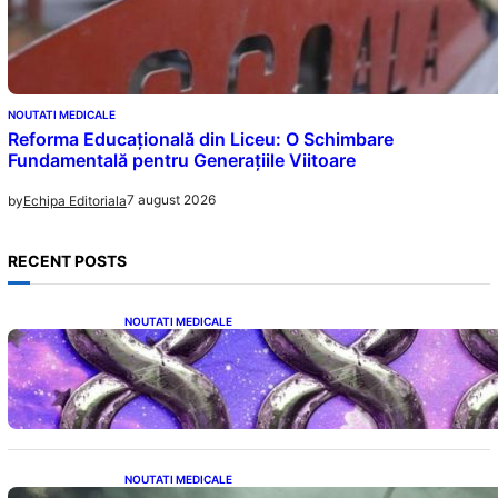
NOUTATI MEDICALE
Reforma Educațională din Liceu: O Schimbare
Fundamentală pentru Generațiile Viitoare
7 august 2026
by
Echipa Editoriala
RECENT POSTS
NOUTATI MEDICALE
Energia Banilor și a Norocului: Ce să Eviți pe
8 August pentru a Nu Bloca Fluxul
Prosperității
NOUTATI MEDICALE