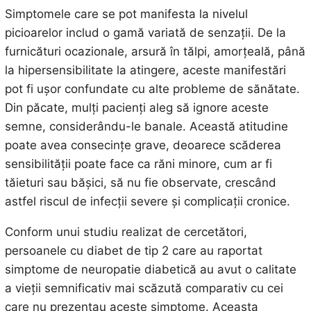
Simptomele care se pot manifesta la nivelul
picioarelor includ o gamă variată de senzații. De la
furnicături ocazionale, arsură în tălpi, amorțeală, până
la hipersensibilitate la atingere, aceste manifestări
pot fi ușor confundate cu alte probleme de sănătate.
Din păcate, mulți pacienți aleg să ignore aceste
semne, considerându-le banale. Această atitudine
poate avea consecințe grave, deoarece scăderea
sensibilității poate face ca răni minore, cum ar fi
tăieturi sau bășici, să nu fie observate, crescând
astfel riscul de infecții severe și complicații cronice.
Conform unui studiu realizat de cercetători,
persoanele cu diabet de tip 2 care au raportat
simptome de neuropatie diabetică au avut o calitate
a vieții semnificativ mai scăzută comparativ cu cei
care nu prezentau aceste simptome. Aceasta