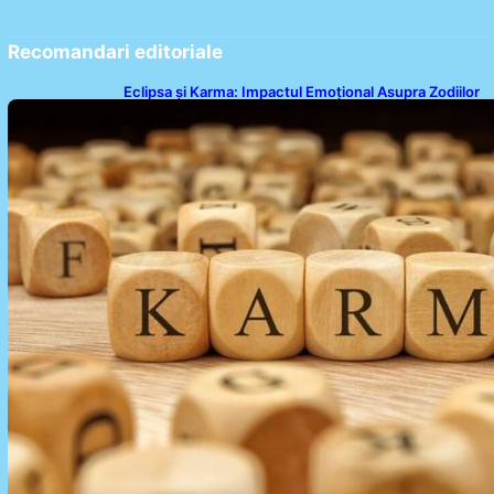
Recomandari editoriale
Eclipsa și Karma: Impactul Emoțional Asupra Zodiilor
Leu și Vărsător