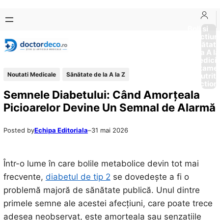
Sari
Skip
la
to
Boli si
Afectiun
conținut
content
Sănătat
de la A la
Medici
Tratame
Noutati Medicale
Sănătate de la A la Z
Nutriti
Diction
Semnele Diabetului: Când Amorțeala
Picioarelor Devine Un Semnal de Alarmă
Posted by
Echipa Editoriala
–
31 mai 2026
Într-o lume în care bolile metabolice devin tot mai
frecvente,
diabetul de tip 2
se dovedește a fi o
problemă majoră de sănătate publică. Unul dintre
primele semne ale acestei afecțiuni, care poate trece
adesea neobservat, este amorțeala sau senzațiile