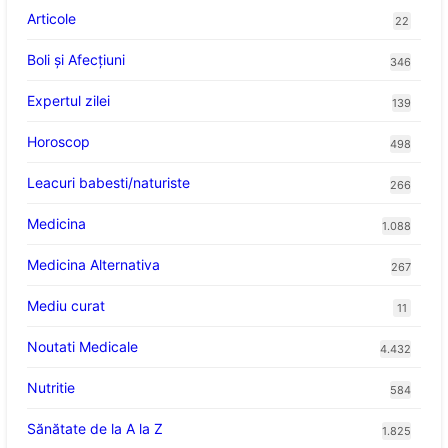
Articole
22
Boli și Afecțiuni
346
Expertul zilei
139
Horoscop
498
Leacuri babesti/naturiste
266
Medicina
1.088
Medicina Alternativa
267
Mediu curat
11
Noutati Medicale
4.432
Nutritie
584
Sănătate de la A la Z
1.825