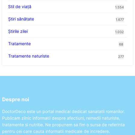
Stil de viaţă
1.554
Ştiri sănătate
1.677
Știrile zilei
1.032
Tratamente
68
Tratamente naturiste
277
Despre noi
DoctorDeco este un portal medical dedicat sanatatii romanilor.
Publicam zilnic informatii despre afectiuni, remedii naturiste,
tratamente si nutritie. Ne propunem sa fim o sursa de referinta
pentru cei care cauta informatii medicale de incredere.