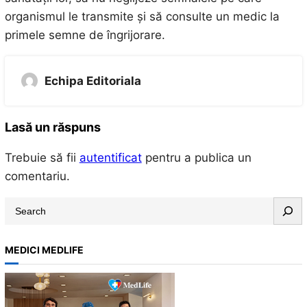
organismul le transmite și să consulte un medic la
primele semne de îngrijorare.
Echipa Editoriala
Lasă un răspuns
Trebuie să fii
autentificat
pentru a publica un
comentariu.
S
e
a
MEDICI MEDLIFE
r
c
h