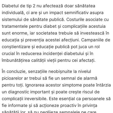
Diabetul de tip 2 nu afectează doar sănătatea
individuală, ci are și un impact semnificativ asupra
sistemului de sănătate publică. Costurile asociate cu
tratamentele pentru diabet și complicațiile acestuia
sunt enorme, iar societatea trebuie să investească în
educația și prevenția acestei afecțiuni. Campaniile de
conștientizare și educație publică pot juca un rol
crucial în reducerea incidenței diabetului și în
îmbunătățirea calității vieții pentru cei afectați.
În concluzie, senzațiile neobișnuite la nivelul
picioarelor ar trebui să fie un semnal de alarmă
pentru toți. Ignorarea acestor simptome poate întârzia
un diagnostic important și poate crește riscul de
complicații ireversibile. Este esențial ca persoanele să
fie informate și să acționeze proactiv în privința
sănătății lor, să nu neglijeze semnalele pe care