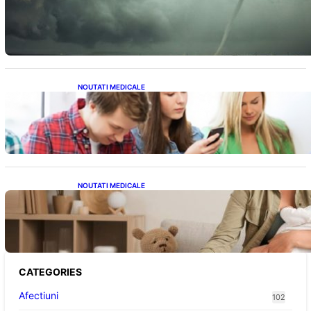
România în fața unei veri extreme: Canicula
și efectele sale devastatoare în august
NOUTATI MEDICALE
Impactul ascuns al smartphone-urilor asupra
sănătății: Cum scrollingul zilnic ne afectează
corpul
NOUTATI MEDICALE
Compararea pompelor de sân electrice și
manuale: Alegerea ideală pentru mamele
moderne
CATEGORIES
Afectiuni
102