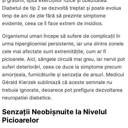
și grăsimi, lipsa exercițiilor fizice și obezitatea.
Diabetul de tip 2 se dezvoltă treptat și poate evolua
timp de ani de zile fără să prezinte simptome
evidente, ceea ce îl face extrem de insidios.
Organismul uman începe să sufere de complicații în
urma hiperglicemiei persistente, iar una dintre zonele
cele mai afectate sunt extremitățile, cum ar fi
picioarele. Aici, sângele circulă mai greu, iar nervii pot
suferi deteriorări, ceea ce duce la simptome precum
amorțeala, furnicăturile și senzația de arsuri. Medicul
Gérald Kierzek subliniază că aceste semnale nu
trebuie ignorate, deoarece pot prefigura dezvoltarea
neuropatiei diabetice.
Senzații Neobișnuite la Nivelul
Picioarelor