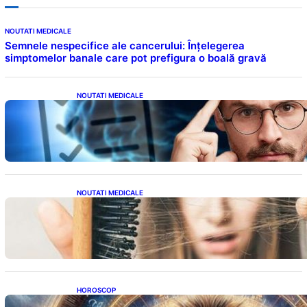
NOUTATI MEDICALE
Semnele nespecifice ale cancerului: Înțelegerea
simptomelor banale care pot prefigura o boală gravă
NOUTATI MEDICALE
Inteligența dincolo de note: Semnele unui IQ
ridicat care nu țin de școală
NOUTATI MEDICALE
Semnele unei deficiențe de proteine:
Impactul asupra sănătății tale
HOROSCOP
Portalul Leului 8/8: Oportunități de