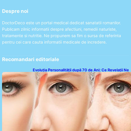
Despre noi
DoctorDeco este un portal medical dedicat sanatatii romanilor.
Publicam zilnic informatii despre afectiuni, remedii naturiste,
tratamente si nutritie. Ne propunem sa fim o sursa de referinta
pentru cei care cauta informatii medicale de incredere.
Recomandari editoriale
Evoluția Personalității după 70 de Ani: Ce Revelații Ne
Oferă Studiile Psihologice