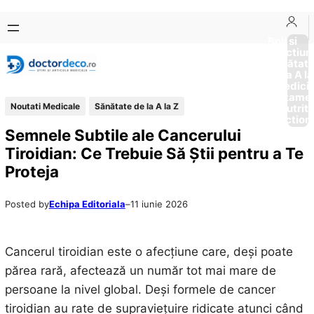
Sari
Skip
la
to
Boli si
Afectiun
conținut
content
Sănătat
de la A la
Medici
Tratame
Noutati Medicale
Sănătate de la A la Z
Nutriti
Diction
Semnele Subtile ale Cancerului
Tiroidian: Ce Trebuie Să Știi pentru a Te
Proteja
Posted by
Echipa Editoriala
–
11 iunie 2026
Cancerul tiroidian este o afecțiune care, deși poate
părea rară, afectează un număr tot mai mare de
persoane la nivel global. Deși formele de cancer
tiroidian au rate de supraviețuire ridicate atunci când