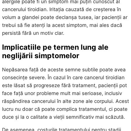
alergiile poate fi un simptom mai puțin cunoscut al
cancerului tiroidian. Iritația cauzată de creșterea în
volum a glandei poate declanșa tusea, iar pacienții ar
trebui să fie atenți la acest simptom, mai ales dacă
persistă fără un motiv clar.
Implicatiile pe termen lung ale
neglijării simptomelor
Nepăsarea față de aceste semne subtile poate avea
consecințe severe. În cazul în care cancerul tiroidian
este lăsat să progreseze fără tratament, pacienții pot
face față unor probleme mult mai serioase, inclusiv
răspândirea cancerului în alte zone ale corpului. Acest
lucru nu doar că poate complica tratamentul, ci poate
duce și la o calitate a vieții semnificativ mai scăzută.
De asemenea, costurile tratamentului pentru stadii