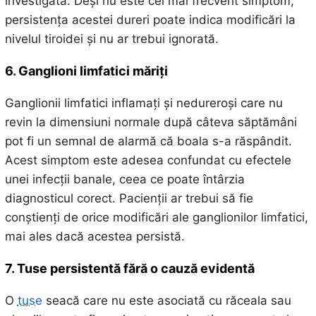
investigată. Deși nu este cel mai frecvent simptom,
persistența acestei dureri poate indica modificări la
nivelul tiroidei și nu ar trebui ignorată.
6. Ganglioni limfatici măriți
Ganglionii limfatici inflamați și nedureroși care nu
revin la dimensiuni normale după câteva săptămâni
pot fi un semnal de alarmă că boala s-a răspândit.
Acest simptom este adesea confundat cu efectele
unei infecții banale, ceea ce poate întârzia
diagnosticul corect. Pacienții ar trebui să fie
conștienți de orice modificări ale ganglionilor limfatici,
mai ales dacă acestea persistă.
7. Tuse persistentă fără o cauză evidentă
O
tuse
seacă care nu este asociată cu răceala sau