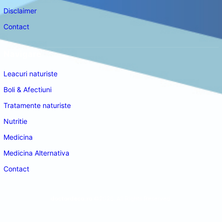
Disclaimer
Contact
Navigare
Leacuri naturiste
Boli & Afectiuni
Tratamente naturiste
Nutritie
Medicina
Medicina Alternativa
Contact
doctordeco.ro
©2026. All Rights Reserved.