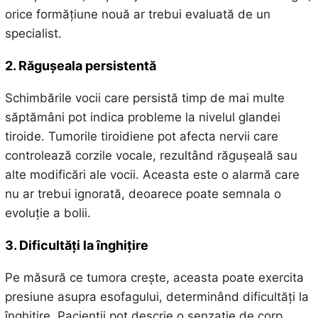
orice formățiune nouă ar trebui evaluată de un
specialist.
2. Răgușeala persistentă
Schimbările vocii care persistă timp de mai multe
săptămâni pot indica probleme la nivelul glandei
tiroide. Tumorile tiroidiene pot afecta nervii care
controlează corzile vocale, rezultând răgușeală sau
alte modificări ale vocii. Aceasta este o alarmă care
nu ar trebui ignorată, deoarece poate semnala o
evoluție a bolii.
3. Dificultăți la înghițire
Pe măsură ce tumora crește, aceasta poate exercita
presiune asupra esofagului, determinând dificultăți la
înghițire. Pacienții pot descrie o senzație de corp