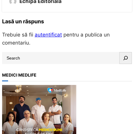
Echipa Editoriala
Lasă un răspuns
Trebuie să fii
autentificat
pentru a publica un
comentariu.
S
e
a
MEDICI MEDLIFE
r
c
h