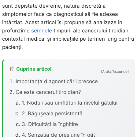
sunt depistate devreme, natura discretă a
simptomelor face ca diagnosticul să fie adesea
întârziat. Acest articol își propune să analizeze în
profunzime
semnele
timpurii ale cancerului tiroidian,
contextul medical și implicațiile pe termen lung pentru
pacienți.
Cuprins articol
[Arata/Ascunde]
Importanța diagnosticării precoce
Ce este cancerul tiroidian?
1. Noduli sau umflături la nivelul gâtului
2. Răgușeala persistentă
3. Dificultăți la înghițire
4. Senzația de presiune în gât