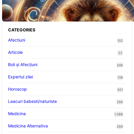
Abundență pentru Cinci Zodii în 2026
CATEGORIES
Afectiuni
102
Articole
22
Boli și Afecțiuni
346
Expertul zilei
139
Horoscop
501
Leacuri babesti/naturiste
266
Medicina
1.088
Medicina Alternativa
269