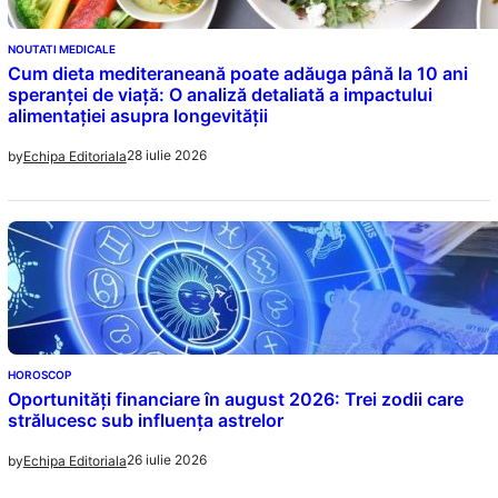
NOUTATI MEDICALE
Cum dieta mediteraneană poate adăuga până la 10 ani
speranței de viață: O analiză detaliată a impactului
alimentației asupra longevității
28 iulie 2026
by
Echipa Editoriala
HOROSCOP
Oportunități financiare în august 2026: Trei zodii care
strălucesc sub influența astrelor
26 iulie 2026
by
Echipa Editoriala