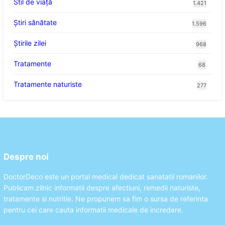
Stil de viaţă
1.421
Ştiri sănătate
1.596
Știrile zilei
968
Tratamente
68
Tratamente naturiste
277
Despre noi
DoctorDeco este un portal medical dedicat sanatatii romanilor.
Publicam zilnic informatii despre afectiuni, remedii naturiste,
tratamente si nutritie. Ne propunem sa fim o sursa de referinta
pentru cei care cauta informatii medicale de incredere.