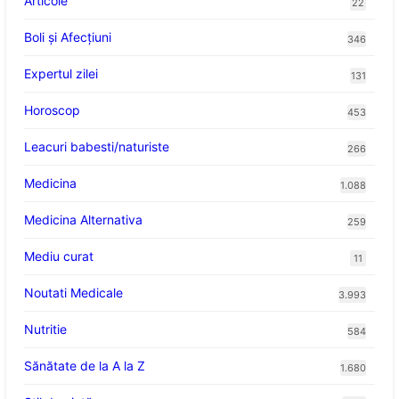
Articole
22
Boli și Afecțiuni
346
Expertul zilei
131
Horoscop
453
Leacuri babesti/naturiste
266
Medicina
1.088
Medicina Alternativa
259
Mediu curat
11
Noutati Medicale
3.993
Nutritie
584
Sănătate de la A la Z
1.680