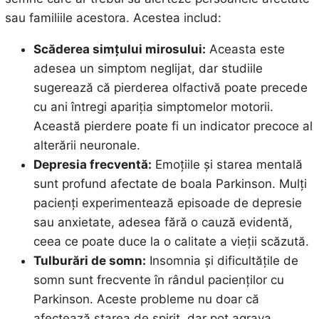
sau familiile acestora. Acestea includ:
Scăderea simțului mirosului:
Aceasta este
adesea un simptom neglijat, dar studiile
sugerează că pierderea olfactivă poate precede
cu ani întregi apariția simptomelor motorii.
Această pierdere poate fi un indicator precoce al
alterării neuronale.
Depresia frecventă:
Emoțiile și starea mentală
sunt profund afectate de boala Parkinson. Mulți
pacienți experimentează episoade de depresie
sau anxietate, adesea fără o cauză evidentă,
ceea ce poate duce la o calitate a vieții scăzută.
Tulburări de somn:
Insomnia și dificultățile de
somn sunt frecvente în rândul pacienților cu
Parkinson. Aceste probleme nu doar că
afectează starea de spirit, dar pot agrava