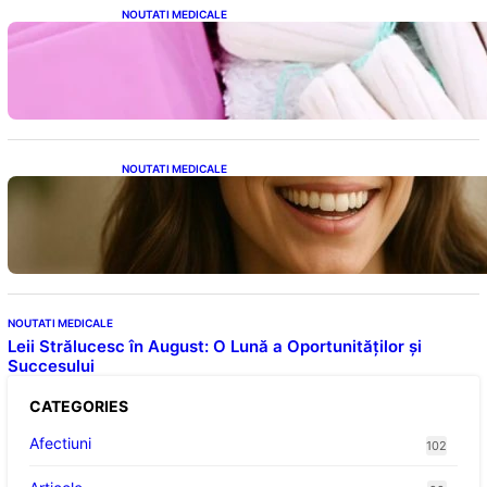
NOUTATI MEDICALE
Tampoanele menstruale: O analiză profundă
a riscurilor legate de metale toxice
NOUTATI MEDICALE
Ceaiul – Băutura care protejează inima:
Descoperiri recente despre beneficiile
consumului zilnic
NOUTATI MEDICALE
Leii Strălucesc în August: O Lună a Oportunităților și
Succesului
CATEGORIES
Afectiuni
102