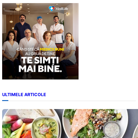
c
h
ULTIMELE ARTICOLE