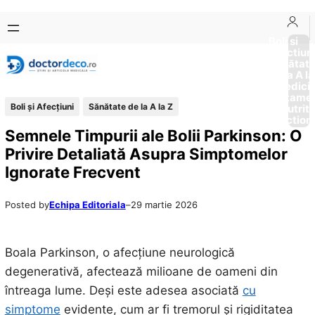
Sari
Skip
la
to
Boli si
Afectiun
conținut
content
Sănătat
de la A la
Medici
Tratame
Boli și Afecțiuni
Sănătate de la A la Z
Nutriti
Diction
Semnele Timpurii ale Bolii Parkinson: O
Privire Detaliată Asupra Simptomelor
Ignorate Frecvent
Posted by
Echipa Editoriala
–
29 martie 2026
Boala Parkinson, o afecțiune neurologică
degenerativă, afectează milioane de oameni din
întreaga lume. Deși este adesea asociată
cu
simptome
evidente, cum ar fi tremorul și rigiditatea