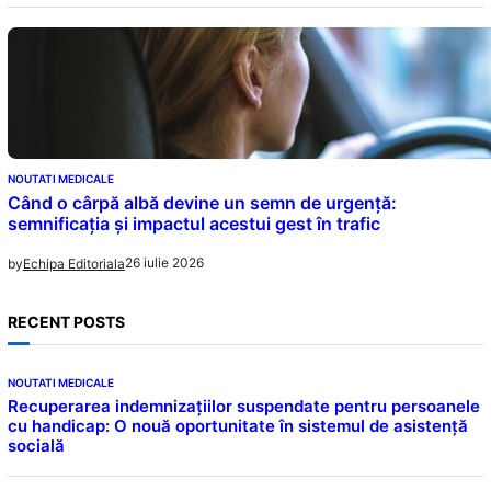
NOUTATI MEDICALE
Când o cârpă albă devine un semn de urgență:
semnificația și impactul acestui gest în trafic
26 iulie 2026
by
Echipa Editoriala
RECENT POSTS
NOUTATI MEDICALE
Recuperarea indemnizațiilor suspendate pentru persoanele
cu handicap: O nouă oportunitate în sistemul de asistență
socială