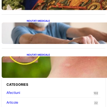
NOUTATI MEDICALE
Îmbunătățirea sănătății cardiovasculare:
Patru exerciții simple pentru reducerea
tensiunii arteriale la domiciliu
NOUTATI MEDICALE
Cum bacteriile pielii influențează atracția
țânțarilor: O nouă viziune asupra alegerii
victimelor
CATEGORIES
Afectiuni
102
Articole
22