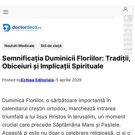
Sari
Skip
la
to
Boli si
Afectiun
conținut
content
Sănătat
de la A la
Medici
Tratame
Noutati Medicale
Stil de viaţă
Nutriti
Diction
Semnificația Duminicii Floriilor: Tradiții,
Obiceiuri și Implicații Spirituale
Posted by
Echipa Editoriala
–
5 aprilie 2026
Duminica Floriilor, o sărbătoare importantă în
calendarul creștin ortodox, marchează intrarea
triumfală a lui Iisus Hristos în Ierusalim, un moment
crucial care precede Săptămâna Mare și Paștele.
Această zi este nu doar o celebrare religioasă, ci și o