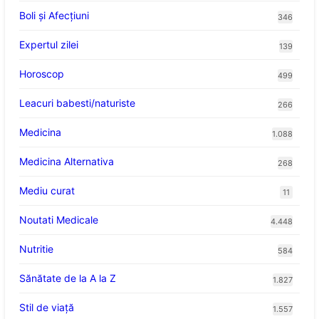
Boli și Afecțiuni
346
Expertul zilei
139
Horoscop
499
Leacuri babesti/naturiste
266
Medicina
1.088
Medicina Alternativa
268
Mediu curat
11
Noutati Medicale
4.448
Nutritie
584
Sănătate de la A la Z
1.827
Stil de viaţă
1.557