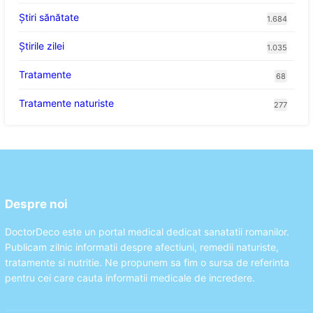
Ştiri sănătate
1.684
Știrile zilei
1.035
Tratamente
68
Tratamente naturiste
277
Despre noi
DoctorDeco este un portal medical dedicat sanatatii romanilor.
Publicam zilnic informatii despre afectiuni, remedii naturiste,
tratamente si nutritie. Ne propunem sa fim o sursa de referinta
pentru cei care cauta informatii medicale de incredere.