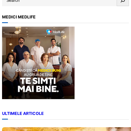
e
a
MEDICI MEDLIFE
r
c
h
ULTIMELE ARTICOLE