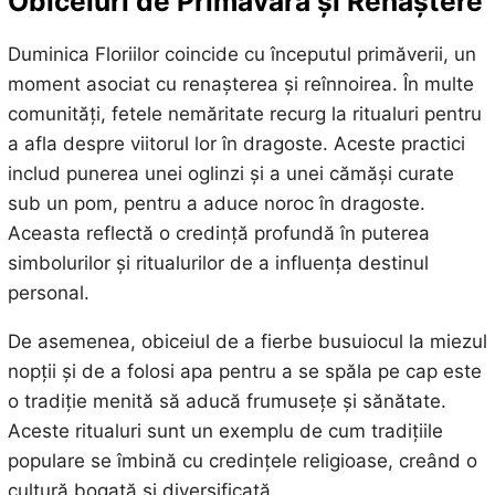
Obiceiuri de Primăvară și Renaștere
Duminica Floriilor coincide cu începutul primăverii, un
moment asociat cu renașterea și reînnoirea. În multe
comunități, fetele nemăritate recurg la ritualuri pentru
a afla despre viitorul lor în dragoste. Aceste practici
includ punerea unei oglinzi și a unei cămăși curate
sub un pom, pentru a aduce noroc în dragoste.
Aceasta reflectă o credință profundă în puterea
simbolurilor și ritualurilor de a influența destinul
personal.
De asemenea, obiceiul de a fierbe busuiocul la miezul
nopții și de a folosi apa pentru a se spăla pe cap este
o tradiție menită să aducă frumusețe și sănătate.
Aceste ritualuri sunt un exemplu de cum tradițiile
populare se îmbină cu credințele religioase, creând o
cultură bogată și diversificată.