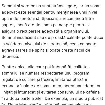
Somnul și serotonina sunt strâns legate, iar un somn
adecvat este esențial pentru menținerea unui nivel
optim de serotonină. Specialiștii recomandă între
șapte și nouă ore de somn pe noapte pentru a
asigura o recuperare adecvată a organismului.
Somnul insuficient sau de proastă calitate poate duce
la scăderea nivelului de serotonină, ceea ce poate
agrava starea de spirit și poate crește riscul de
depresie.
Printre obiceiurile care pot îmbunătăți calitatea
somnului se numără respectarea unui program
regulat de culcare și trezire, limitarea utilizării
ecranelor înainte de somn, menținerea unui dormitor
liniștit și întunecat și evitarea consumului de cafeină
în a doua parte a zilei. De exemplu, un studiu publicat
în „Sleep Medicine” a arătat că persoanele care