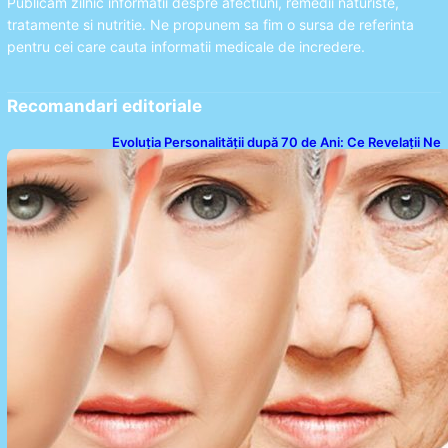
Publicam zilnic informatii despre afectiuni, remedii naturiste,
tratamente si nutritie. Ne propunem sa fim o sursa de referinta
pentru cei care cauta informatii medicale de incredere.
Recomandari editoriale
Evoluția Personalității după 70 de Ani: Ce Revelații Ne
Oferă Studiile Psihologice