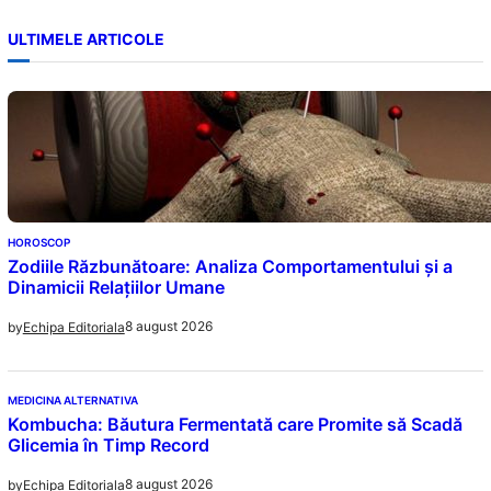
ULTIMELE ARTICOLE
HOROSCOP
Zodiile Răzbunătoare: Analiza Comportamentului și a
Dinamicii Relațiilor Umane
8 august 2026
by
Echipa Editoriala
MEDICINA ALTERNATIVA
Kombucha: Băutura Fermentată care Promite să Scadă
Glicemia în Timp Record
8 august 2026
by
Echipa Editoriala