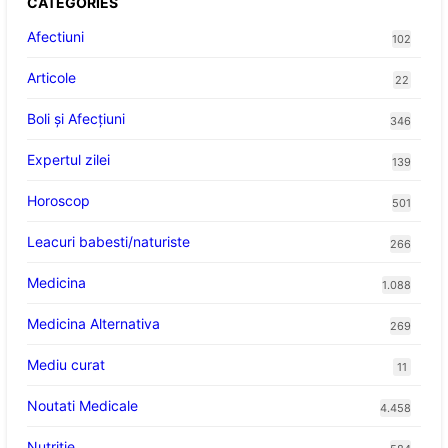
CATEGORIES
Afectiuni
102
Articole
22
Boli și Afecțiuni
346
Expertul zilei
139
Horoscop
501
Leacuri babesti/naturiste
266
Medicina
1.088
Medicina Alternativa
269
Mediu curat
11
Noutati Medicale
4.458
Nutritie