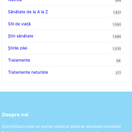
584
Sănătate de la A la Z
1.831
Stil de viaţă
1.560
Ştiri sănătate
1.686
Știrile zilei
1.035
Tratamente
68
Tratamente naturiste
277
Despre noi
DoctorDeco este un portal medical dedicat sanatatii romanilor.