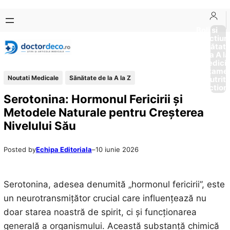
Sari
Skip
la
to
Boli si
Afectiun
conținut
content
Sănătat
de la A la
Medici
Tratame
Noutati Medicale
Sănătate de la A la Z
Nutriti
Diction
Serotonina: Hormonul Fericirii și
Metodele Naturale pentru Creșterea
Nivelului Său
Posted by
Echipa Editoriala
–
10 iunie 2026
Serotonina, adesea denumită „hormonul fericirii”, este
un neurotransmițător crucial care influențează nu
doar starea noastră de spirit, ci și funcționarea
generală a organismului. Această substanță chimică