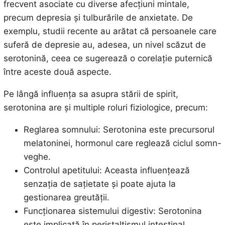
frecvent asociate cu diverse afecțiuni mintale,
precum depresia și tulburările de anxietate. De
exemplu, studii recente au arătat că persoanele care
suferă de depresie au, adesea, un nivel scăzut de
serotonină, ceea ce sugerează o corelație puternică
între aceste două aspecte.
Pe lângă influența sa asupra stării de spirit,
serotonina are și multiple roluri fiziologice, precum:
Reglarea somnului: Serotonina este precursorul
melatoninei, hormonul care reglează ciclul somn-
veghe.
Controlul apetitului: Aceasta influențează
senzația de sațietate și poate ajuta la
gestionarea greutății.
Funcționarea sistemului digestiv: Serotonina
este implicată în peristaltismul intestinal,