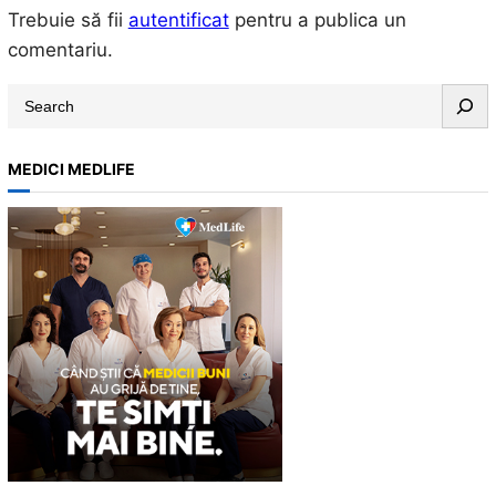
Trebuie să fii
autentificat
pentru a publica un
comentariu.
S
e
a
MEDICI MEDLIFE
r
c
h