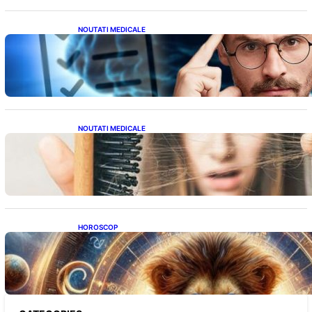
NOUTATI MEDICALE
Inteligența dincolo de note: Semnele unui IQ
ridicat care nu țin de școală
NOUTATI MEDICALE
Semnele unei deficiențe de proteine:
Impactul asupra sănătății tale
HOROSCOP
Portalul Leului 8/8: Oportunități de
Abundență pentru Cinci Zodii în 2026