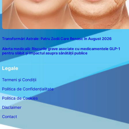
Transformări Astrale: Patru Zodii Care Renasc în August 2026
Alerta medicală: Riscurile grave asociate cu medicamentele GLP-1
pentru slăbit și impactul asupra sănătății publice
Legale
Termeni și Condiții
Politica de Confidențialitate
Politica de Cookies
Disclaimer
Contact