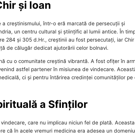
Chir și Ioan
e a creștinismului, într-o eră marcată de persecuții și
ia, un centru cultural și științific al lumii antice. În tim
 284 și 305 d.Hr., creștinii au fost persecutați, iar Chir
ță de călugăr dedicat ajutorării celor bolnavi.
ă cu o comunitate creștină vibrantă. A fost ofițer în ar
venind astfel partener în misiunea de vindecare. Aceast
edicală, ci și pentru întărirea credinței comunităților pe
rituală a Sfinților
de vindecare, care nu implicau niciun fel de plată. Aceasta
vedere că în acele vremuri medicina era adesea un domeniu