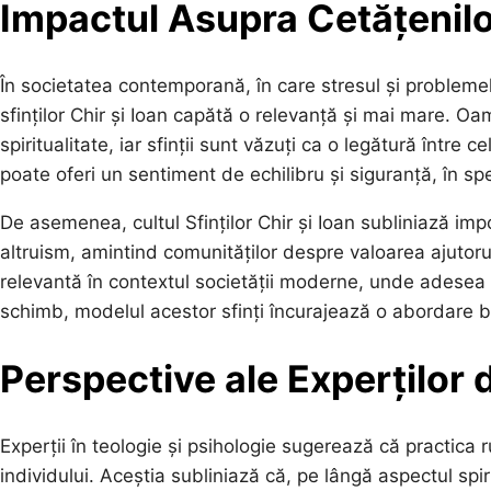
Impactul Asupra Cetățenilo
În societatea contemporană, în care stresul și probleme
sfinților Chir și Ioan capătă o relevanță și mai mare. Oa
spiritualitate, iar sfinții sunt văzuți ca o legătură între 
poate oferi un sentiment de echilibru și siguranță, în sp
De asemenea, cultul Sfinților Chir și Ioan subliniază imp
altruism, amintind comunităților despre valoarea ajutorul
relevantă în contextul societății moderne, unde adesea 
schimb, modelul acestor sfinți încurajează o abordare b
Perspective ale Experților 
Experții în teologie și psihologie sugerează că practica 
individului. Aceștia subliniază că, pe lângă aspectul sp