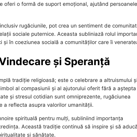
ate oferi o formă de suport emoțional, ajutând persoanel
 inclusiv rugăciunile, pot crea un sentiment de comunitat
lații sociale puternice. Aceasta subliniază rolul importa
, ci și în coeziunea socială a comunităților care îi venerat
Vindecare și Speranță
plă tradiție religioasă; este o celebrare a altruismului ș
imbol al compasiunii și al ajutorului oferit fără a aștepta
tate și stresul cotidian sunt omniprezente, rugăciunea
e a reflecta asupra valorilor umanității.
ire spirituală pentru mulți, subliniind importanța
u credința. Această tradiție continuă să inspire și să aduc
iritualitate și sănătate.