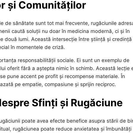
r și Comunităților
le de sănătate sunt tot mai frecvente, rugăciunile adres
menii caută soluții nu doar în medicina modernă, ci și în
cele două lumi. Această intersecție între știință și credință
ecial în momentele de criză.
ortanța responsabilității sociale. Ei sunt un exemplu de
ui oferit fără a aștepta nimic în schimb. Această lecție 
se pune accent pe profit și recompense materiale. În
azată pe empatie, compasiune și sprijin reciproc.
despre Sfinți și Rugăciune
rugăciunii poate avea efecte benefice asupra stării de bi
iritual, rugăciunea poate reduce anxietatea și îmbunătăți