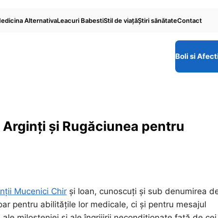
edicina Alternativa
Leacuri Babesti
Stil de viaţă
Ştiri sănătate
Contact
Boli si Afect
de Arginți și Rugăciunea pentru
inții Mucenici Chir
și Ioan, cunoscuți și sub denumirea d
oar pentru abilitățile lor medicale, ci și pentru mesajul
ale milosteniei și ale îngrijirii necondiționate față de cei