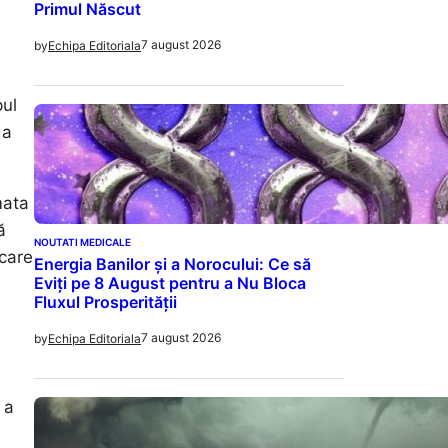
Primul Născut
7 august 2026
by
Echipa Editoriala
pul
 a
mata
ă
NOUTATI MEDICALE
 care
Energia Banilor și a Norocului: Ce să
Eviți pe 8 August pentru a Nu Bloca
Fluxul Prosperității
7 august 2026
by
Echipa Editoriala
 a