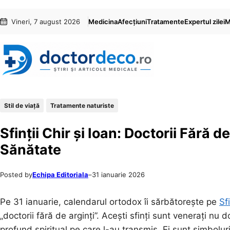
Sari
Skip
Vineri, 7 august 2026
Medicina
Afecțiuni
Tratamente
Expertul zilei
M
la
to
conținut
content
Stil de viaţă
Tratamente naturiste
Sfinții Chir și Ioan: Doctorii Fără 
Sănătate
Posted by
Echipa Editoriala
–
31 ianuarie 2026
Pe 31 ianuarie, calendarul ortodox îi sărbătorește pe
Sf
„doctorii fără de arginți”. Acești sfinți sunt venerați nu d
profund spiritual pe care l-au transmis. Ei sunt simboluri 