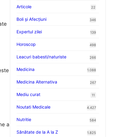
Articole
22
Boli și Afecțiuni
346
ate
Expertul zilei
139
Horoscop
498
Leacuri babesti/naturiste
266
Medicina
este
1.088
Medicina Alternativa
267
Mediu curat
11
Noutati Medicale
4.427
Nutritie
584
ne a
Sănătate de la A la Z
1.825