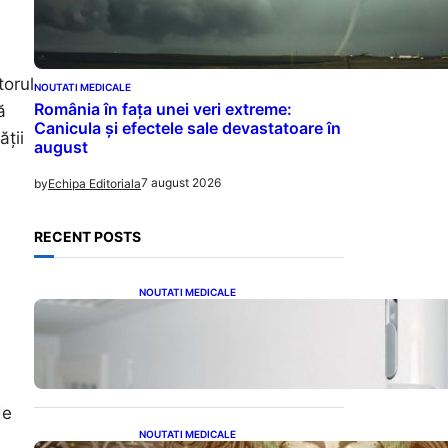
torul
NOUTATI MEDICALE
România în fața unei veri extreme:
ă
Canicula și efectele sale devastatoare în
ății
august
7 august 2026
by
Echipa Editoriala
RECENT POSTS
NOUTATI MEDICALE
Siguranța Detectorilor de
i
Mișcare: Ce Trebuie Să Știi
Despre Tehnologia de
Securitate
de
NOUTATI MEDICALE