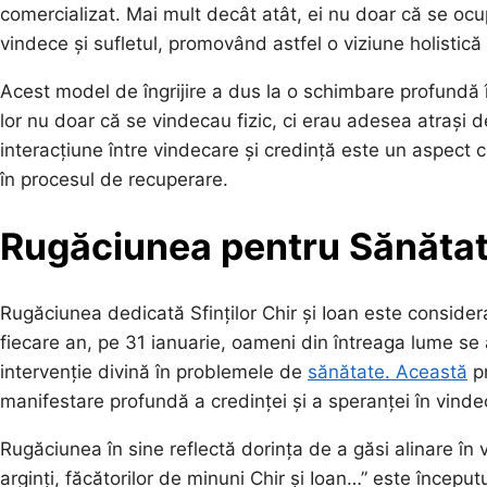
comercializat. Mai mult decât atât, ei nu doar că se ocu
vindece și sufletul, promovând astfel o viziune holistică
Acest model de îngrijire a dus la o schimbare profundă î
lor nu doar că se vindecau fizic, ci erau adesea atrași
interacțiune între vindecare și credință este un aspect cen
în procesul de recuperare.
Rugăciunea pentru Sănătate
Rugăciunea dedicată Sfinților Chir și Ioan este consider
fiecare an, pe 31 ianuarie, oameni din întreaga lume se
intervenție divină în problemele de
sănătate. Această
pr
manifestare profundă a credinței și a speranței în vinde
Rugăciunea în sine reflectă dorința de a găsi alinare în v
arginți, făcătorilor de minuni Chir și Ioan…” este începutul