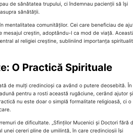
pau de sănătatea trupului, ci îndemnau pacienții să își
 asupra sănătății.
n mentalitatea comunităților. Cei care beneficiau de aju
 de mesajul creștin, adoptându-l ca mod de viață. Aceast
tral al religiei creștine, subliniind importanța spiritualit
: O Practică Spirituale
ată de mulți credincioși ca având o putere deosebită. În
 adună pentru a rosti această rugăciune, cerând ajutor ș
actică nu este doar o simplă formalitate religioasă, ci o
care.
remuri de dificultate. „Sfinților Mucenici și Doctori fără 
 unei cereri pline de umilință, în care credincioșii își