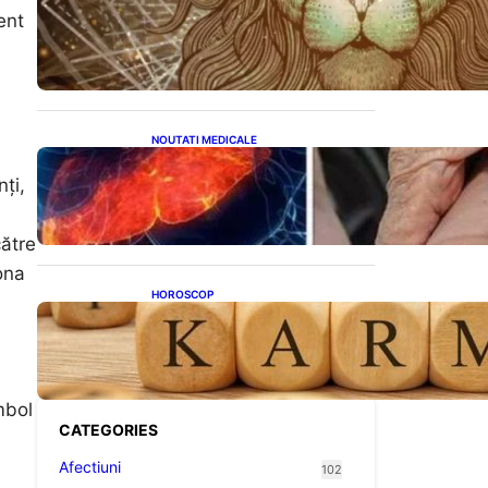
Energia Portalului 8:8:8: O
ent
Fereastră Cosmică pentru
Transformări în Viața Ta
NOUTATI MEDICALE
Ficatul Gras: Semnalul Ușor
Ignorat de la Picioare și
ți,
Importanța Diagnosticării
Timpurii
către
ona
HOROSCOP
Eclipsa și Karma: Impactul
Emoțional Asupra Zodiilor
Leu și Vărsător
mbol
CATEGORIES
Afectiuni
102