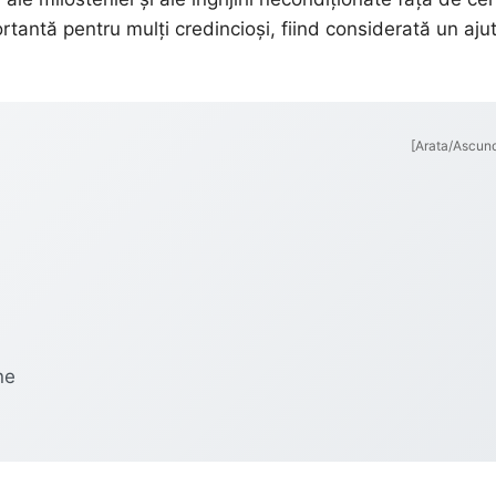
rtantă pentru mulți credincioși, fiind considerată un aju
[Arata/Ascun
ne