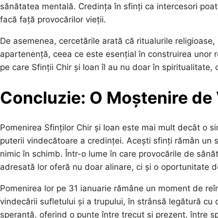
sănătatea mentală. Credința în sfinți ca intercesori po
facă față provocărilor vieții.
De asemenea, cercetările arată că ritualurile religioase,
apartenență, ceea ce este esențial în construirea unor re
pe care Sfinții Chir și Ioan îl au nu doar în spiritualitate
Concluzie: O Moștenire de 
Pomenirea Sfinților Chir și Ioan este mai mult decât o sim
puterii vindecătoare a credinței. Acești sfinți rămân un s
nimic în schimb. Într-o lume în care provocările de sănă
adresată lor oferă nu doar alinare, ci și o oportunitate d
Pomenirea lor pe 31 ianuarie rămâne un moment de reînno
vindecării sufletului și a trupului, în strânsă legătură c
speranță, oferind o punte între trecut și prezent, între sp