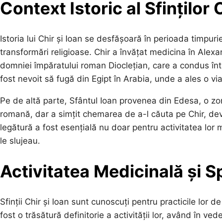
Context Istoric al Sfinților 
Istoria lui Chir și Ioan se desfășoară în perioada timpuri
transformări religioase. Chir a învățat medicina în Alexandr
domniei împăratului roman Dioclețian, care a condus între
fost nevoit să fugă din Egipt în Arabia, unde a ales o via
Pe de altă parte, Sfântul Ioan provenea din Edesa, o zon
romană, dar a simțit chemarea de a-l căuta pe Chir, de
legătură a fost esențială nu doar pentru activitatea lor m
le slujeau.
Activitatea Medicinală și Spi
Sfinții Chir și Ioan sunt cunoscuți pentru practicile lor 
fost o trăsătură definitorie a activității lor, având în 