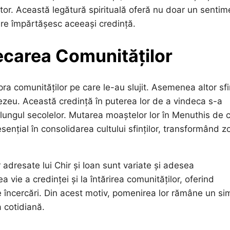
utor. Această legătură spirituală oferă nu doar un sentim
are împărtășesc aceeași credință.
decarea Comunităților
ra comunităților pe care le-au slujit. Asemenea altor sfin
nezeu. Această credință în puterea lor de a vindeca s-a
a lungul secolelor. Mutarea moaștelor lor în Menuthis de 
sențial în consolidarea cultului sfinților, transformând z
 adresate lui Chir și Ioan sunt variate și adesea
vie a credinței și la întărirea comunităților, oferind
le încercări. Din acest motiv, pomenirea lor rămâne un si
a cotidiană.