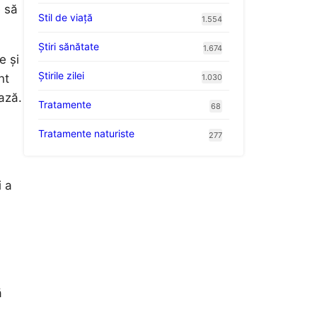
e să
Stil de viaţă
1.554
Ştiri sănătate
1.674
e și
Știrile zilei
nt
1.030
ează.
Tratamente
68
Tratamente naturiste
277
i a
ă