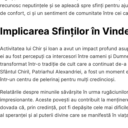
recunosc neputințele și se apleacă spre sfinți pentru aj
de confort, ci și un sentiment de comunitate între cei c
Implicarea Sfinților în Vin
Activitatea lui Chir și Ioan a avut un impact profund asup
ei au fost percepuți ca intercesori între oameni și Dum
transformat într-o tradiție de cult care a continuat de-
Sfântul Chiril, Patriarhul Alexandriei, a fost un moment e
într-un centru de pelerinaj pentru mulți credincioși.
Relatările despre minunile săvârșite în urma rugăciunilor
impresionante. Aceste povești au contribuit la menținerea 
dovada că, prin credință, pot fi depășite cele mai difici
al speranței și al puterii divine care se manifestă în viaț