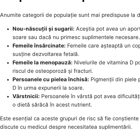
Anumite categorii de populație sunt mai predispuse la d
Nou-născuții și sugarii:
Aceștia pot avea un aport 
soare sau dacă nu primesc suplimentele necesare.
Femeile însărcinate:
Femeile care așteaptă un cop
susține dezvoltarea fetală.
Femeile la menopauză:
Nivelurile de vitamina D p
riscul de osteoporoză și fracturi.
Persoanele cu pielea închisă:
Pigmenții din piele
D în urma expunerii la soare.
Vârstnicii:
Persoanele în vârstă pot avea dificultăț
o dietă sărăcă în acest nutrient.
Este esențial ca aceste grupuri de risc să fie conștiente
discute cu medicul despre necesitatea suplimentării.