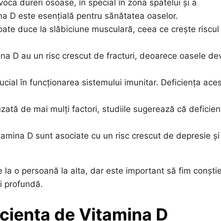
oca dureri osoase, în special în zona spatelui și a
ina D este esențială pentru sănătatea oaselor.
ate duce la slăbiciune musculară, ceea ce crește riscul
na D au un risc crescut de fracturi, deoarece oasele de
ucial în funcționarea sistemului imunitar. Deficiența ace
zată de mai mulți factori, studiile sugerează că deficien
tamina D sunt asociate cu un risc crescut de depresie și
 la o persoană la alta, dar este important să fim conștie
i profundă.
iciența de Vitamina D