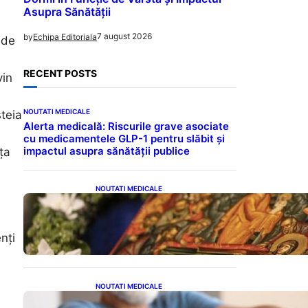
Asupra Sănătății
7 august 2026
by
Echipa Editoriala
 de
RECENT POSTS
vin
NOUTATI MEDICALE
steia
Alerta medicală: Riscurile grave asociate
cu medicamentele GLP-1 pentru slăbit și
impactul asupra sănătății publice
ța
NOUTATI MEDICALE
Postul Adormirii Maicii
Domnului: Tradiții,
Superstiții și Implicații
nți
Spiritualitate în 2026
NOUTATI MEDICALE
Îmbunătățirea sănătății