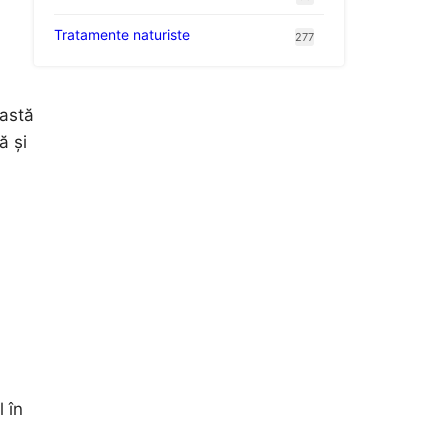
Tratamente naturiste
277
eastă
ă și
 în