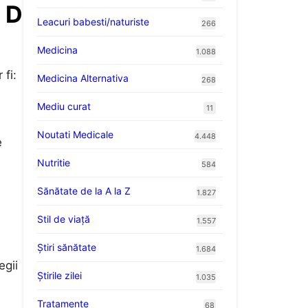
 D
Leacuri babesti/naturiste
266
Medicina
1.088
 fi:
Medicina Alternativa
268
Mediu curat
11
Noutati Medicale
4.448
e
Nutritie
584
Sănătate de la A la Z
1.827
Stil de viaţă
1.557
Ştiri sănătate
1.684
egii
Știrile zilei
1.035
Tratamente
68