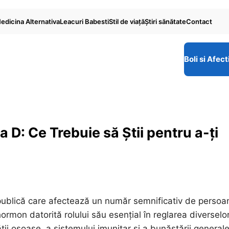
edicina Alternativa
Leacuri Babesti
Stil de viaţă
Ştiri sănătate
Contact
Boli si Afect
 D: Ce Trebuie să Știi pentru a-ți
ublică care afectează un număr semnificativ de persoa
rmon datorită rolului său esențial în reglarea diverselo
ții osoase, a sistemului imunitar și a bunăstării generale