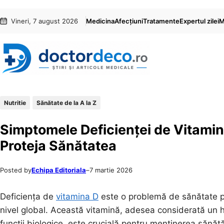
Sari
Skip
Vineri, 7 august 2026
Medicina
Afecțiuni
Tratamente
Expertul zilei
M
la
to
conținut
content
Nutritie
Sănătate de la A la Z
Simptomele Deficienței de Vitamina
Proteja Sănătatea
Posted by
Echipa Editoriala
–
7 martie 2026
Deficiența de
vitamina D
este o problemă de sănătate p
nivel global. Această vitamină, adesea considerată un ho
funcții biologice, este crucială pentru menținerea sănătă