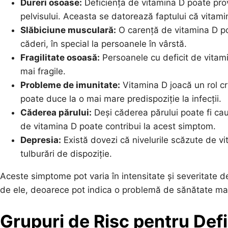
Dureri osoase:
Deficiența de vitamina D poate prov
pelvisului. Aceasta se datorează faptului că vitam
Slăbiciune musculară:
O carență de vitamina D po
căderi, în special la persoanele în vârstă.
Fragilitate osoasă:
Persoanele cu deficit de vitami
mai fragile.
Probleme de imunitate:
Vitamina D joacă un rol cr
poate duce la o mai mare predispoziție la infecții.
Căderea părului:
Deși căderea părului poate fi cau
de vitamina D poate contribui la acest simptom.
Depresia:
Există dovezi că nivelurile scăzute de vi
tulburări de dispoziție.
Aceste simptome pot varia în intensitate și severitate de
de ele, deoarece pot indica o problemă de sănătate ma
Grupuri de Risc pentru Def