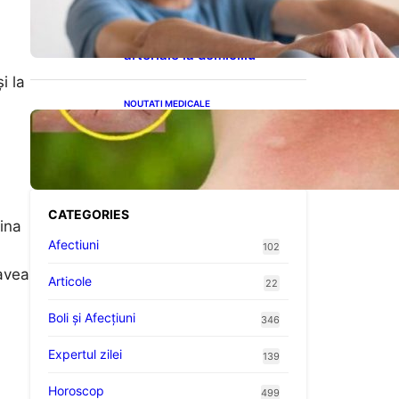
cardiovasculare: Patru
exerciții simple pentru
reducerea tensiunii
arteriale la domiciliu
i la
NOUTATI MEDICALE
Cum bacteriile pielii
influențează atracția
țânțarilor: O nouă viziune
asupra alegerii victimelor
CATEGORIES
ina
Afectiuni
102
 avea
Articole
22
Boli și Afecțiuni
346
Expertul zilei
139
Horoscop
499