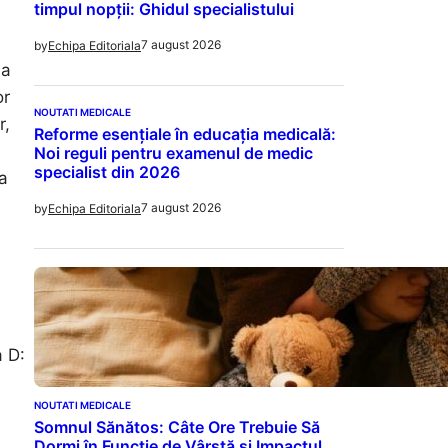
timpul nopții: Ghidul specialistului
7 august 2026
by
Echipa Editoriala
ea
or
NOUTATI MEDICALE
r,
Reforme esențiale în educația medicală:
Noi reguli pentru examenul de medic
specialist din 2026
a
7 august 2026
by
Echipa Editoriala
a D:
NOUTATI MEDICALE
Somnul Sănătos: Câte Ore Trebuie Să
Dormi în Funcție de Vârstă și Impactul