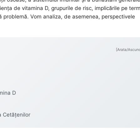
ența de vitamina D, grupurile de risc, implicările pe ter
stă problemă. Vom analiza, de asemenea, perspectivele
[Arata/Ascun
amina D
a Cetățenilor