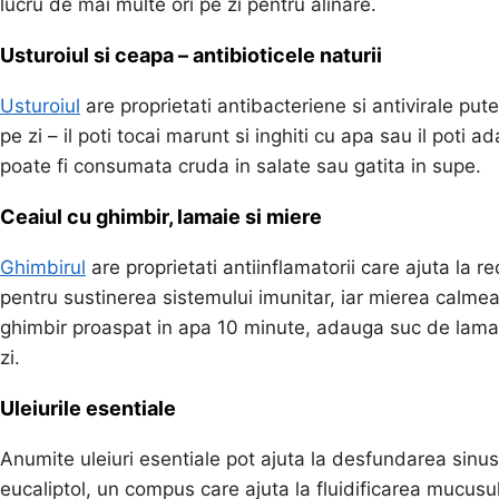
lucru de mai multe ori pe zi pentru alinare.
Usturoiul si ceapa – antibioticele naturii
Usturoiul
are proprietati antibacteriene si antivirale put
pe zi – il poti tocai marunt si inghiti cu apa sau il poti 
poate fi consumata cruda in salate sau gatita in supe.
Ceaiul cu ghimbir, lamaie si miere
Ghimbirul
are proprietati antiinflamatorii care ajuta la 
pentru sustinerea sistemului imunitar, iar mierea calmeaz
ghimbir proaspat in apa 10 minute, adauga suc de lamaie
zi.
Uleiurile esentiale
Anumite uleiuri esentiale pot ajuta la desfundarea sinusu
eucaliptol, un compus care ajuta la fluidificarea mucus