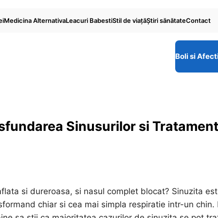
ei
Medicina Alternativa
Leacuri Babesti
Stil de viaţă
Ştiri sănătate
Contact
Boli si Afect
sfundarea Sinusurilor si Tratamen
flata si dureroasa, si nasul complet blocat? Sinuzita es
nsformand chiar si cea mai simpla respiratie intr-un chin.
ine sa stii ca majoritatea cazurilor de sinuzita se pot tra