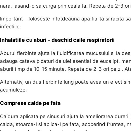
nara, lasand-o sa curga prin cealalta. Repeta de 2-3 ori
Important – foloseste intotdeauna apa fiarta si racita sa
infectiile.
Inhalatiile cu aburi – deschid caile respiratorii
Aburul fierbinte ajuta la fluidificarea mucusului si la d
adauga cateva picaturi de ulei esential de eucalipt, me
aburii timp de 10-15 minute. Repeta de 2-3 ori pe zi. Ate
Alternativ, un dus fierbinte lung poate avea un efect simi
acumuleze.
Comprese calde pe fata
Caldura aplicata pe sinusuri ajuta la ameliorarea durerii
calda, stoarce-l si aplica-l pe fata, acoperind fruntea, 