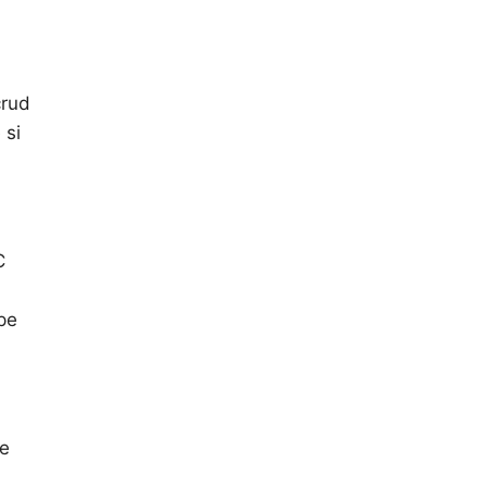
crud
 si
C
pe
ne