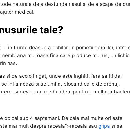
 metode naturale de a desfunda nasul si de a scapa de du
 ajutor medical.
nusurile tale?
i – in frunte deasupra ochilor, in pometii obrajilor, intre 
u o membrana mucoasa fina care produce mucus, un lichid
prin nas.
 si de acolo in gat, unde este inghitit fara sa iti dai
 inflameaza si se umfla, blocand caile de drenaj.
rere, si devine un mediu ideal pentru inmultirea bacterii
 obicei sub 4 saptamani. De cele mai multe ori este
iteste mai mult despre raceala”>raceala sau
gripa
si se