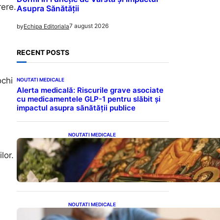
rere.
Asupra Sănătății
7 august 2026
by
Echipa Editoriala
RECENT POSTS
ochi
NOUTATI MEDICALE
Alerta medicală: Riscurile grave asociate
cu medicamentele GLP-1 pentru slăbit și
impactul asupra sănătății publice
NOUTATI MEDICALE
Postul Adormirii Maicii
Domnului: Tradiții,
lor.
Superstiții și Implicații
Spiritualitate în 2026
NOUTATI MEDICALE
Îmbunătățirea sănătății