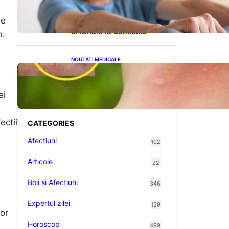
cardiovasculare: Patru
exerciții simple pentru
le
reducerea tensiunii
arteriale la domiciliu
n.
NOUTATI MEDICALE
Cum bacteriile pielii
influențează atracția
țânțarilor: O nouă viziune
ei
asupra alegerii victimelor
ectii
CATEGORIES
Afectiuni
102
Articole
22
Boli și Afecțiuni
346
Expertul zilei
139
lor
Horoscop
499