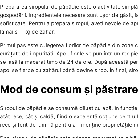
Prepararea siropului de păpădie este o activitate simplă ș
gospodării. Ingredientele necesare sunt ușor de găsit, 
sofisticate. Pentru a prepara siropul, aveți nevoie de ap
lămâi și 1 kg de zahăr.
Primul pas este culegerea florilor de păpădie din zone 
curățate de impurități. Apoi, florile se pun într-un reci
se lasă la macerat timp de 24 de ore. După această perioa
apoi se fierbe cu zahărul până devine sirop. În final, sirop
Mod de consum și păstrare
Siropul de păpădie se consumă diluat cu apă, în funcție 
atât rece, cât și caldă, fiind o excelentă opțiune pentru 
rece și ferit de lumină pentru a-i menține proprietățile nu