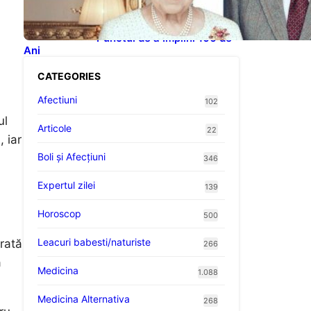
Celebrităților: Lecții din
Viața Prințului Philip și a
Altora care Au Fost Pe
Punctul de a Împlini 100 de
Ani
CATEGORIES
Afectiuni
102
ul
Articole
22
 iar
Boli și Afecțiuni
346
Expertul zilei
139
Horoscop
500
Leacuri babesti/naturiste
rată
266
a
Medicina
1.088
Medicina Alternativa
268