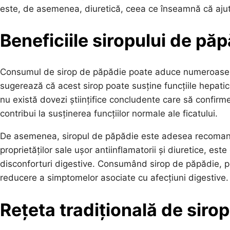
este, de asemenea, diuretică, ceea ce înseamnă că ajută
Beneficiile siropului de pă
Consumul de sirop de păpădie poate aduce numeroase ben
sugerează că acest sirop poate susține funcțiile hepatic
nu există dovezi științifice concludente care să confirme
contribui la susținerea funcțiilor normale ale ficatului.
De asemenea, siropul de păpădie este adesea recomanda
proprietăților sale ușor antiinflamatorii și diuretice, este 
disconforturi digestive. Consumând sirop de păpădie, p
reducere a simptomelor asociate cu afecțiuni digestive.
Rețeta tradițională de siro