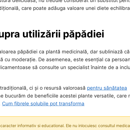
ură delicioasă, nu trebuie considerat un substitut pent
țională, care poate adăuga valoare unei diete echilibra
pra utilizării păpădiei
 valoarea păpădiei ca plantă medicinală, dar subliniază că
ată cu moderație. De asemenea, este esențial ca persoa
camentoase să consulte un specialist înainte de a incl
tradițională, ci și o resursă valoroasă
pentru sănătatea
ne bucurăm de beneficiile acestei plante versatile, care 
.
Cum fibrele solubile pot transforma
 caracter informativ si educational. Ele nu inlocuiesc consultul medica