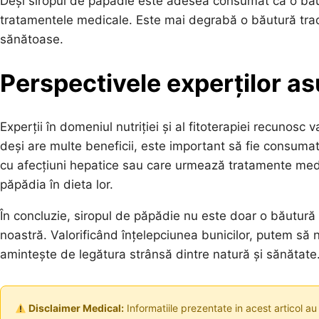
Deși siropul de păpădie este adesea consumat ca o băut
tratamentele medicale. Este mai degrabă o băutură tradi
sănătoase.
Perspectivele experților asu
Experții în domeniul nutriției și al fitoterapiei recunosc
deși are multe beneficii, este important să fie consum
cu afecțiuni hepatice sau care urmează tratamente medi
păpădia în dieta lor.
În concluzie, siropul de păpădie nu este doar o băutură 
noastră. Valorificând înțelepciunea bunicilor, putem să 
amintește de legătura strânsă dintre natură și sănătate
Disclaimer Medical:
Informatiile prezentate in acest articol au