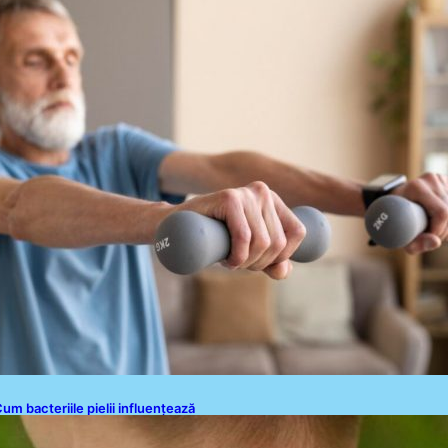
Politica de Confidențialitate
rteriale la domiciliu
Politica de Cookies
Disclaimer
Contact
um bacteriile pielii influențează
tracția țânțarilor: O nouă viziune
supra alegerii victimelor