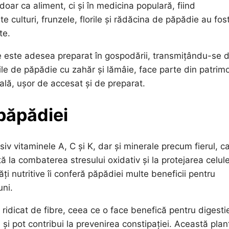
 doar ca aliment, ci și în medicina populară, fiind
e culturi, frunzele, florile și rădăcina de păpădie au fos
te.
e este adesea preparat în gospodării, transmițându-se d
ile de păpădie cu zahăr și lămâie, face parte din patrimo
rală, ușor de accesat și de preparat.
 păpădiei
iv vitaminele A, C și K, dar și minerale precum fierul, ca
ă la combaterea stresului oxidativ și la protejarea celule
ți nutritive îi conferă păpădiei multe beneficii pentru
uni.
 ridicat de fibre, ceea ce o face benefică pentru digesti
și pot contribui la prevenirea constipației. Această plan