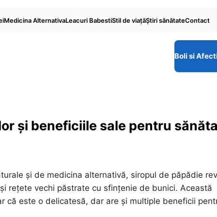
ei
Medicina Alternativa
Leacuri Babesti
Stil de viaţă
Ştiri sănătate
Contact
Boli si Afect
lor și beneficiile sale pentru sănăt
turale și de medicina alternativă, siropul de păpădie re
 și rețete vechi păstrate cu sfințenie de bunici. Această
 că este o delicatesă, dar are și multiple beneficii pent