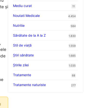
ru
Mediu curat
te și
11
Noutati Medicale
4.454
Nutritie
584
Sănătate de la A la Z
1.830
,
Stil de viaţă
1.559
nele
Ştiri sănătate
ude
1.685
Știrile zilei
1.035
Tratamente
68
ne
Tratamente naturiste
277
l