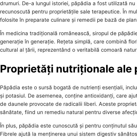
drumuri. De-a lungul istoriei, păpădia a fost utilizată nu
recunoscută pentru proprietățile sale terapeutice. În mult
folosite în preparate culinare și remedii pe bază de plan
În medicina tradițională românească, siropul de păpădi
generație în generație. Rețeta simplă, care combină flor
cultural al țării, reprezentând o veritabilă comoară natu
Proprietăți nutriționale ale
Păpădia este o sursă bogată de nutrienți esențiali, inclus
și potasiul. De asemenea, conține antioxidanți, care ajut
de daunele provocate de radicalii liberi. Aceste proprietă
sănătate, fiind un remediu natural pentru diverse afecți
În plus, păpădia este cunoscută și pentru conținutul său
Fibrele ajută la menținerea unui sistem digestiv sănătos 