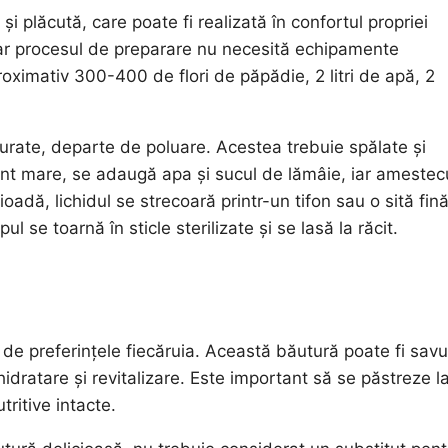
i plăcută, care poate fi realizată în confortul propriei
iar procesul de preparare nu necesită echipamente
roximativ 300-400 de flori de păpădie, 2 litri de apă, 2
curate, departe de poluare. Acestea trebuie spălate și
pient mare, se adaugă apa și sucul de lămâie, iar amestec
dă, lichidul se strecoară printr-un tifon sau o sită fină,
ul se toarnă în sticle sterilizate și se lasă la răcit.
de preferințele fiecăruia. Această băutură poate fi savu
hidratare și revitalizare. Este important să se păstreze l
tritive intacte.