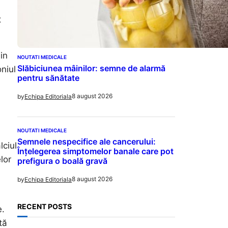
t
in
NOUTATI MEDICALE
Slăbiciunea mâinilor: semne de alarmă
niul
pentru sănătate
8 august 2026
by
Echipa Editoriala
NOUTATI MEDICALE
Semnele nespecifice ale cancerului:
lciul
Înțelegerea simptomelor banale care pot
lor
prefigura o boală gravă
8 august 2026
by
Echipa Editoriala
RECENT POSTS
e.
tă