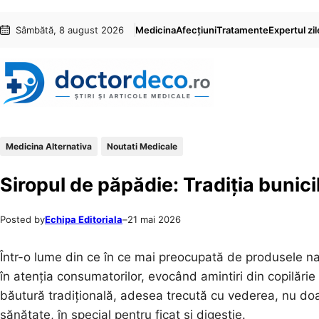
Sari
Skip
Sâmbătă, 8 august 2026
Medicina
Afecțiuni
Tratamente
Expertul zil
la
to
conținut
content
Medicina Alternativa
Noutati Medicale
Siropul de păpădie: Tradiția bunici
Posted by
Echipa Editoriala
–
21 mai 2026
Într-o lume din ce în ce mai preocupată de produsele na
în atenția consumatorilor, evocând amintiri din copilărie
băutură tradițională, adesea trecută cu vederea, nu doar
sănătate, în special pentru ficat și digestie.