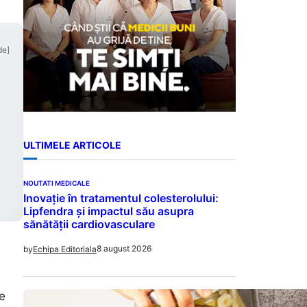
de]
ULTIMELE ARTICOLE
NOUTATI MEDICALE
Inovație în tratamentul colesterolului:
Lipfendra și impactul său asupra
sănătății cardiovasculare
8 august 2026
by
Echipa Editoriala
e