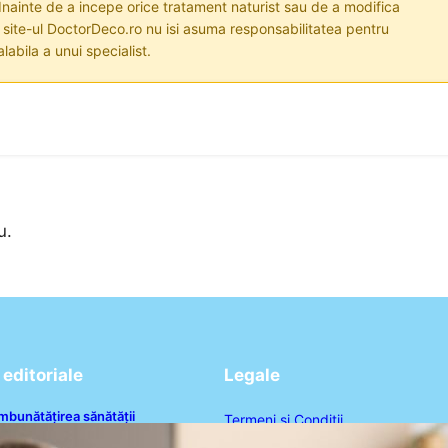
nainte de a incepe orice tratament naturist sau de a modifica
i site-ul DoctorDeco.ro nu isi asuma responsabilitatea pentru
labila a unui specialist.
u.
editoriale
Legale
mbunătățirea sănătății
Termeni și Condiții
ardiovasculare: Patru exerciții
imple pentru reducerea tensiunii