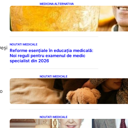
MEDICINA ALTERNATIVA
Cele cinci băuturi esențiale
pentru menținerea glicemiei
sub control pe timpul nopții:
Ghidul specialistului
NOUTATI MEDICALE
Deși
Reforme esențiale în educația medicală:
Noi reguli pentru examenul de medic
specialist din 2026
NOUTATI MEDICALE
Somnul Sănătos: Câte Ore
Trebuie Să Dormi în Funcție
 o
de Vârstă și Impactul
Asupra Sănătății
NOUTATI MEDICALE
Longevitatea în Rândul