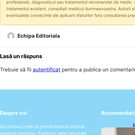
profesionist, diagnosticul sau tratamentul recomandat de medic. I
tratamentul existent, consultati medicul dumneavoastra. Autorii s
eventualele consecinte ale aplicarii sfaturilor fara consultarea prea
Echipa Editoriala
Lasă un răspuns
Trebuie să fii
autentificat
pentru a publica un comentari
Despre noi
Recomandari 
Î
DoctorDeco este un portal medical dedicat
c
sanatatii romanilor. Publicam zilnic informatii
s