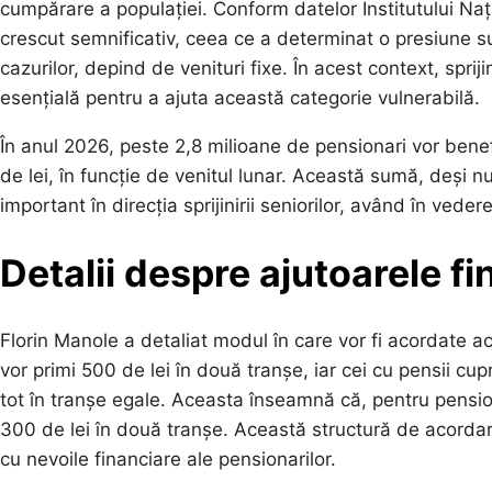
cumpărare a populației. Conform datelor Institutului Națion
crescut semnificativ, ceea ce a determinat o presiune su
cazurilor, depind de venituri fixe. În acest context, spr
esențială pentru a ajuta această categorie vulnerabilă.
În anul 2026, peste 2,8 milioane de pensionari vor benefi
de lei, în funcție de venitul lunar. Această sumă, deși n
important în direcția sprijinirii seniorilor, având în vede
Detalii despre ajutoarele fi
Florin Manole a detaliat modul în care vor fi acordate ac
vor primi 500 de lei în două tranșe, iar cei cu pensii cup
tot în tranșe egale. Aceasta înseamnă că, pentru pension
300 de lei în două tranșe. Această structură de acordare 
cu nevoile financiare ale pensionarilor.