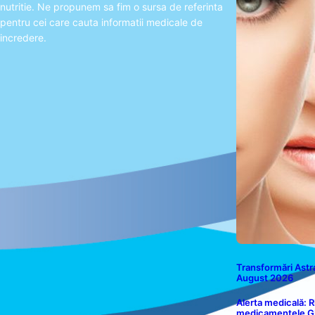
nutritie. Ne propunem sa fim o sursa de referinta
pentru cei care cauta informatii medicale de
incredere.
Transformări Astra
August 2026
Alerta medicală: R
medicamentele GLP