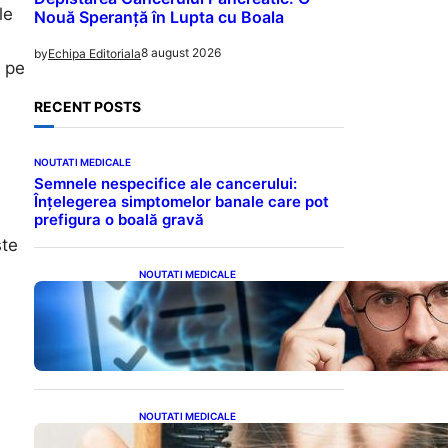
le
Nouă Speranță în Lupta cu Boala
8 august 2026
by
Echipa Editoriala
ă pe
RECENT POSTS
NOUTATI MEDICALE
Semnele nespecifice ale cancerului:
Înțelegerea simptomelor banale care pot
prefigura o boală gravă
ste
NOUTATI MEDICALE
Inteligența dincolo de note:
Semnele unui IQ ridicat
care nu țin de școală
NOUTATI MEDICALE
Semnele unei deficiențe de