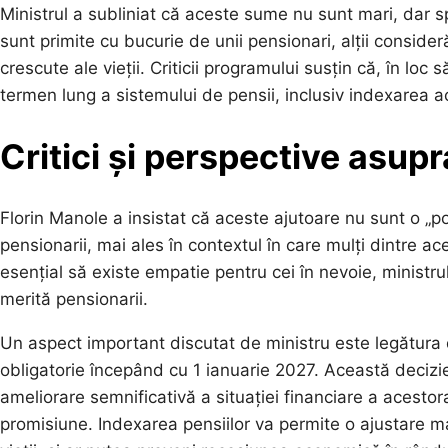
Ministrul a subliniat că aceste sume nu sunt mari, dar spe
sunt primite cu bucurie de unii pensionari, alții conside
crescute ale vieții. Criticii programului susțin că, în lo
termen lung a sistemului de pensii, inclusiv indexarea a
Critici și perspective asupr
Florin Manole a insistat că aceste ajutoare nu sunt o „p
pensionarii, mai ales în contextul în care mulți dintre ac
esențial să existe empatie pentru cei în nevoie, minist
merită pensionarii.
Un aspect important discutat de ministru este legătura d
obligatorie începând cu 1 ianuarie 2027. Această decizi
ameliorare semnificativă a situației financiare a acesto
promisiune. Indexarea pensiilor va permite o ajustare mai 