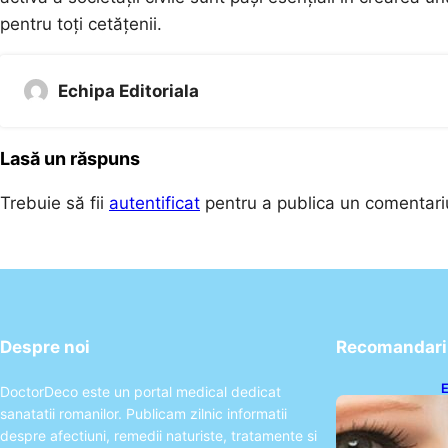
pentru toți cetățenii.
Echipa Editoriala
Lasă un răspuns
Trebuie să fii
autentificat
pentru a publica un comentari
Despre noi
Recomandari 
E
DoctorDeco este un portal medical dedicat
A
sanatatii romanilor. Publicam zilnic informatii
P
despre afectiuni, remedii naturiste, tratamente si