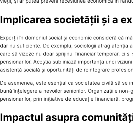
vieții, și ar putea preveni recesiunea economică în rândul
Implicarea societății și a ex
Experții în domeniul social și economic consideră că mă
dar nu suficiente. De exemplu, sociologii atrag atenția as
care să vizeze nu doar sprijinul financiar temporar, ci și 
pensionarilor. Aceștia subliniază importanța unei viziuni
asistență socială și oportunități de reintegrare profesio
De asemenea, este esențial ca societatea civilă să se 
bună înțelegere a nevoilor seniorilor. Organizațiile non-g
pensionarilor, prin inițiative de educație financiară, pr
Impactul asupra comunități