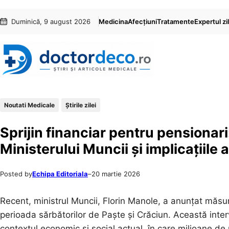
Sari
Skip
Duminică, 9 august 2026
Medicina
Afecțiuni
Tratamente
Expertul zil
la
to
conținut
content
Noutati Medicale
Știrile zilei
Sprijin financiar pentru pensionar
Ministerului Muncii și implicațiile 
Posted by
Echipa Editoriala
–
20 martie 2026
Recent, ministrul Muncii, Florin Manole, a anunțat măsuri
perioada sărbătorilor de Paște și Crăciun. Această inter
contextul economic și social actual, în care milioane de r