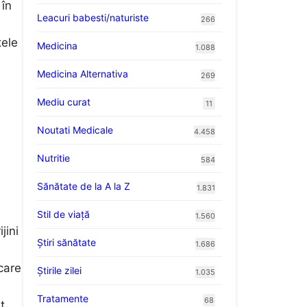
 în
Leacuri babesti/naturiste
266
țele
Medicina
1.088
Medicina Alternativa
269
Mediu curat
11
Noutati Medicale
4.458
Nutritie
584
Sănătate de la A la Z
1.831
Stil de viaţă
1.560
jini
Ştiri sănătate
1.686
i
care
Știrile zilei
1.035
Tratamente
68
t