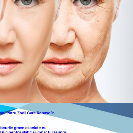
Politica de Cookies
Disclaimer
Contact
le: Patru Zodii Care Renasc în
iscurile grave asociate cu
-1 pentru slăbit și impactul asupra