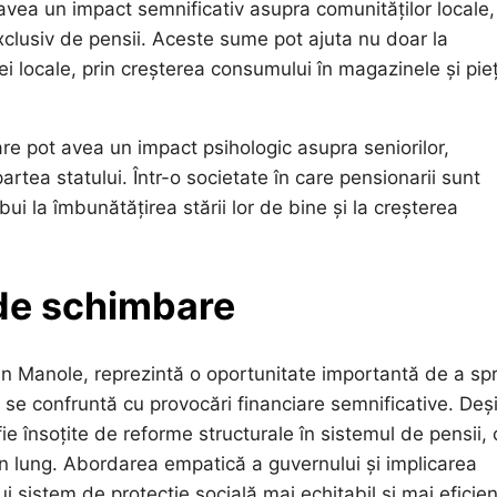
avea un impact semnificativ asupra comunităților locale,
xclusiv de pensii. Aceste sume pot ajuta nu doar la
ei locale, prin creșterea consumului în magazinele și pie
e pot avea un impact psihologic asupra seniorilor,
artea statului. Într-o societate în care pensionarii sunt
ui la îmbunătățirea stării lor de bine și la creșterea
 de schimbare
in Manole, reprezintă o oportunitate importantă de a spri
 se confruntă cu provocări financiare semnificative. Deș
ie însoțite de reforme structurale în sistemul de pensii, 
n lung. Abordarea empatică a guvernului și implicarea
nui sistem de protecție socială mai echitabil și mai eficien