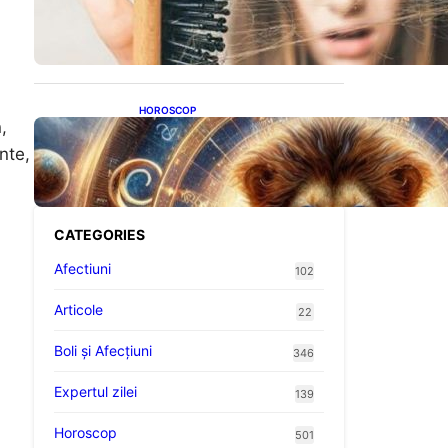
proteine: Impactul asupra
sănătății tale
HOROSCOP
,
Portalul Leului 8/8:
Oportunități de Abundență
nte,
pentru Cinci Zodii în 2026
CATEGORIES
Afectiuni
102
Articole
22
Boli și Afecțiuni
346
Expertul zilei
139
Horoscop
501