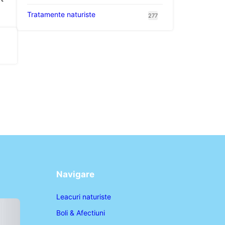
Tratamente naturiste
277
Navigare
Leacuri naturiste
Boli & Afectiuni