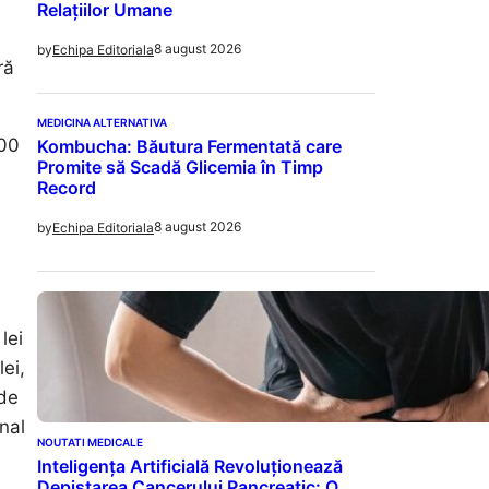
Relațiilor Umane
8 august 2026
by
Echipa Editoriala
ră
MEDICINA ALTERNATIVA
000
Kombucha: Băutura Fermentată care
Promite să Scadă Glicemia în Timp
Record
8 august 2026
by
Echipa Editoriala
lei
lei,
 de
nal
NOUTATI MEDICALE
Inteligența Artificială Revoluționează
Depistarea Cancerului Pancreatic: O