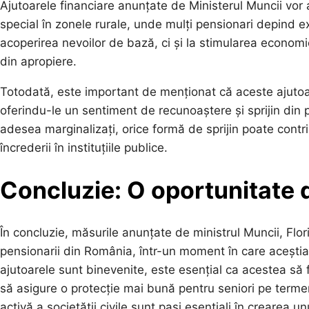
Ajutoarele financiare anunțate de Ministerul Muncii vor 
special în zonele rurale, unde mulți pensionari depind e
acoperirea nevoilor de bază, ci și la stimularea economi
din apropiere.
Totodată, este important de menționat că aceste ajutoar
oferindu-le un sentiment de recunoaștere și sprijin din p
adesea marginalizați, orice formă de sprijin poate contrib
încrederii în instituțiile publice.
Concluzie: O oportunitate
În concluzie, măsurile anunțate de ministrul Muncii, Flor
pensionarii din România, într-un moment în care aceștia
ajutoarele sunt binevenite, este esențial ca acestea să f
să asigure o protecție mai bună pentru seniori pe terme
activă a societății civile sunt pași esențiali în crearea u