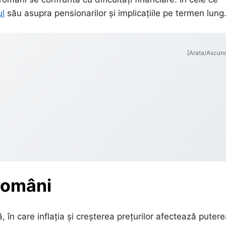
ul
său asupra pensionarilor și implicațiile pe termen lung
[Arata/Ascun
 români
în care inflația și creșterea prețurilor afectează puter