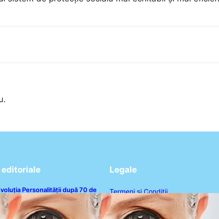
u.
editoriale
Legale
voluția Personalității după 70 de
Termeni și Condiții
ni: Ce Revelații Ne Oferă Studiile
sihologice
Politica de Confidențialitate