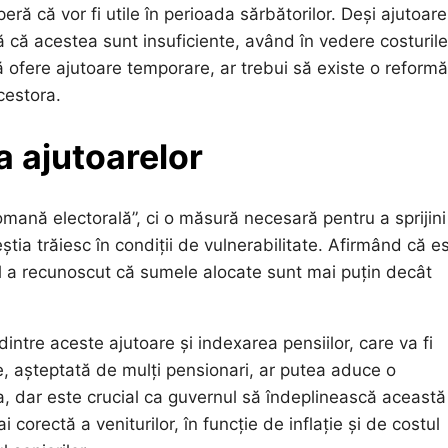
ră că vor fi utile în perioada sărbătorilor. Deși ajutoare
ră că acestea sunt insuficiente, având în vedere costurile
c să ofere ajutoare temporare, ar trebui să existe o reform
cestora.
a ajutoarelor
omană electorală”, ci o măsură necesară pentru a sprijini
eștia trăiesc în condiții de vulnerabilitate. Afirmând că e
rul a recunoscut că sumele alocate sunt mai puțin decât
intre aceste ajutoare și indexarea pensiilor, care va fi
e, așteptată de mulți pensionari, ar putea aduce o
ra, dar este crucial ca guvernul să îndeplinească această
corectă a veniturilor, în funcție de inflație și de costul