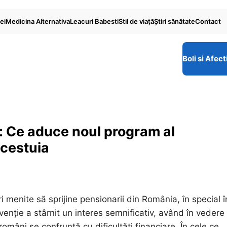
ei
Medicina Alternativa
Leacuri Babesti
Stil de viaţă
Ştiri sănătate
Contact
Boli si Afect
i: Ce aduce noul program al
acestuia
 menite să sprijine pensionarii din România, în special î
venție a stârnit un interes semnificativ, având în vedere
omâni se confruntă cu dificultăți financiare. În cele ce