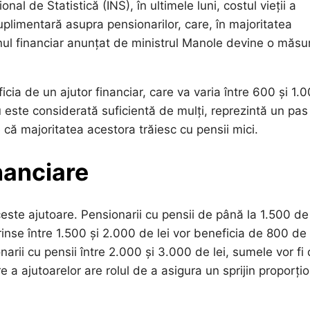
al de Statistică (INS), în ultimele luni, costul vieții a
plimentară asupra pensionarilor, care, în majoritatea
ijinul financiar anunțat de ministrul Manole devine o măsu
cia de un ajutor financiar, care va varia între 600 și 1.
u este considerată suficientă de mulți, reprezintă un pas
re că majoritatea acestora trăiesc cu pensii mici.
nanciare
este ajutoare. Pensionarii cu pensii de până la 1.500 de 
rinse între 1.500 și 2.000 de lei vor beneficia de 800 de 
arii cu pensii între 2.000 și 3.000 de lei, sumele vor fi
a ajutoarelor are rolul de a asigura un sprijin proporțio