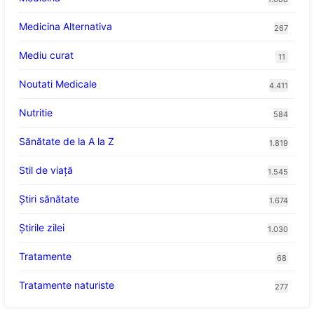
Medicina Alternativa
267
Mediu curat
11
Noutati Medicale
4.411
Nutritie
584
Sănătate de la A la Z
1.819
Stil de viaţă
1.545
Ştiri sănătate
1.674
Știrile zilei
1.030
Tratamente
68
Tratamente naturiste
277