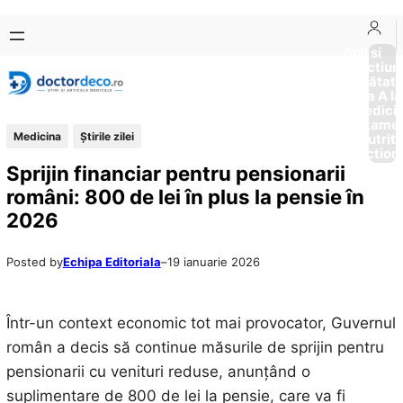
Sari
Skip
la
to
Boli si
Afectiun
conținut
content
Sănătat
de la A la
Medici
Tratame
Medicina
Știrile zilei
Nutriti
Diction
Sprijin financiar pentru pensionarii
români: 800 de lei în plus la pensie în
2026
Posted by
Echipa Editoriala
–
19 ianuarie 2026
Într-un context economic tot mai provocator, Guvernul
român a decis să continue măsurile de sprijin pentru
pensionarii cu venituri reduse, anunțând o
suplimentare de 800 de lei la pensie, care va fi