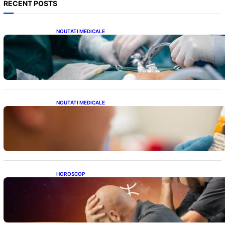
RECENT POSTS
NOUTATI MEDICALE
Colecistectomia: O Privire Detaliată Asupra
Intervenției Chirurgicale și Impactul Său
Asupra Sănătății
NOUTATI MEDICALE
Revoluția Vaccinurilor: Primul Vaccin
Experimental Împotriva Cancerului de Colon
în Studiu Uman
HOROSCOP
Mituri și Realități: Ce Spun Astrologii Despre
Sufletele Bătrâne și Lunile de Naștere