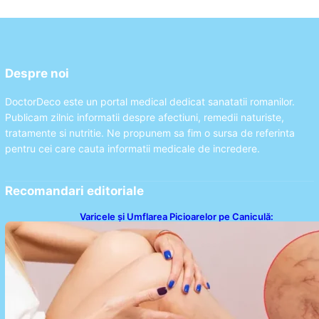
Despre noi
DoctorDeco este un portal medical dedicat sanatatii romanilor.
Publicam zilnic informatii despre afectiuni, remedii naturiste,
tratamente si nutritie. Ne propunem sa fim o sursa de referinta
pentru cei care cauta informatii medicale de incredere.
Recomandari editoriale
Varicele și Umflarea Picioarelor pe Caniculă:
Înțelegerea Simptomelor și Măsurilor de Prevenție