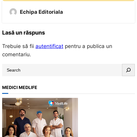
Echipa Editoriala
Lasă un răspuns
Trebuie să fii
autentificat
pentru a publica un
comentariu.
S
e
a
MEDICI MEDLIFE
r
c
h