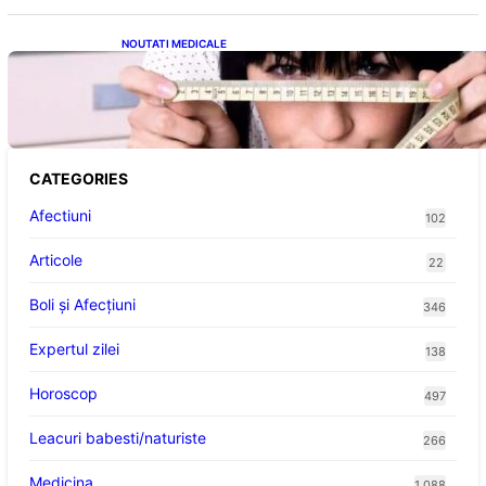
NOUTATI MEDICALE
Inovație Revoluționară în Tratamentul
Obezității: Gastroplastie Endoscopică fără
Bisturiu
CATEGORIES
Afectiuni
102
Articole
22
Boli și Afecțiuni
346
Expertul zilei
138
Horoscop
497
Leacuri babesti/naturiste
266
Medicina
1.088