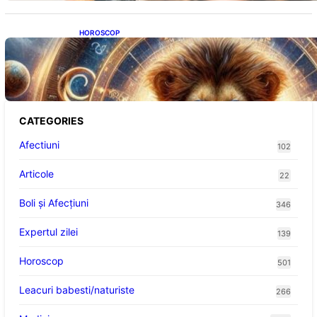
HOROSCOP
Portalul Leului 8/8: Oportunități de
Abundență pentru Cinci Zodii în 2026
CATEGORIES
Afectiuni
102
Articole
22
Boli și Afecțiuni
346
Expertul zilei
139
Horoscop
501
Leacuri babesti/naturiste
266