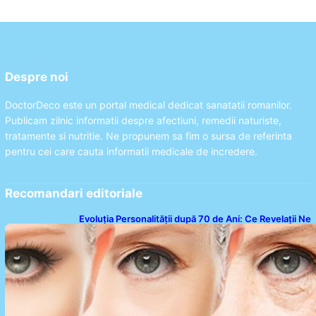
Despre noi
DoctorDeco este un portal medical dedicat sanatatii romanilor.
Publicam zilnic informatii despre afectiuni, remedii naturiste,
tratamente si nutritie. Ne propunem sa fim o sursa de referinta
pentru cei care cauta informatii medicale de incredere.
Recomandari editoriale
Evoluția Personalității după 70 de Ani: Ce Revelații Ne
Oferă Studiile Psihologice