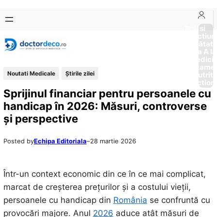
Sari
Skip
la
to
Boli si
Afectiun
conținut
content
Sănătat
de la A la
Medici
Tratame
Noutati Medicale
Știrile zilei
Nutriti
Diction
Sprijinul financiar pentru persoanele cu
handicap în 2026: Măsuri, controverse
și perspective
Posted by
Echipa Editoriala
–
28 martie 2026
Într-un context economic din ce în ce mai complicat,
marcat de creșterea prețurilor și a costului vieții,
persoanele cu handicap din
România
se confruntă cu
provocări majore. Anul
2026
aduce atât măsuri de