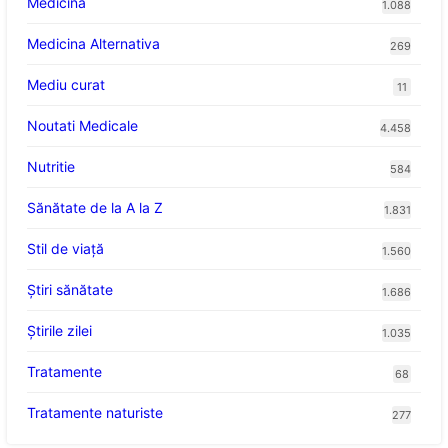
Medicina
1.088
Medicina Alternativa
269
Mediu curat
11
Noutati Medicale
4.458
Nutritie
584
Sănătate de la A la Z
1.831
Stil de viaţă
1.560
Ştiri sănătate
1.686
Știrile zilei
1.035
Tratamente
68
Tratamente naturiste
277