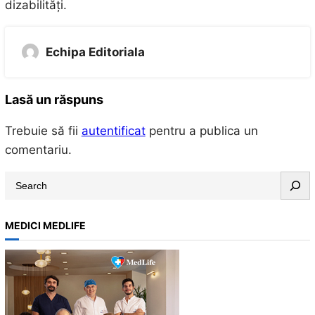
dizabilități.
Echipa Editoriala
Lasă un răspuns
Trebuie să fii
autentificat
pentru a publica un
comentariu.
S
e
a
MEDICI MEDLIFE
r
c
h