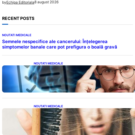
8 august 2026
by
Echipa Editoriala
RECENT POSTS
NOUTATI MEDICALE
Semnele nespecifice ale cancerului: Înțelegerea
simptomelor banale care pot prefigura o boală gravă
NOUTATI MEDICALE
Inteligența dincolo de note: Semnele unui IQ
ridicat care nu țin de școală
NOUTATI MEDICALE
Semnele unei deficiențe de proteine:
Impactul asupra sănătății tale