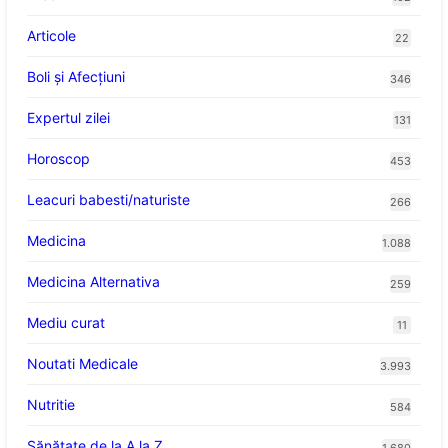
Articole
22
Boli și Afecțiuni
346
Expertul zilei
131
Horoscop
453
Leacuri babesti/naturiste
266
Medicina
1.088
Medicina Alternativa
259
Mediu curat
11
Noutati Medicale
3.993
Nutritie
584
Sănătate de la A la Z
1.680