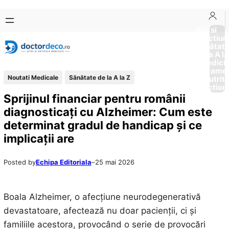
Sari
Skip
la
to
Boli si
Afectiun
conținut
content
Sănătat
de la A la
Medici
Tratame
Noutati Medicale
Sănătate de la A la Z
Nutriti
Diction
Sprijinul financiar pentru românii
diagnosticați cu Alzheimer: Cum este
determinat gradul de handicap și ce
implicații are
Posted by
Echipa Editoriala
–
25 mai 2026
Boala Alzheimer, o afecțiune neurodegenerativă
devastatoare, afectează nu doar pacienții, ci și
familiile acestora, provocând o serie de provocări