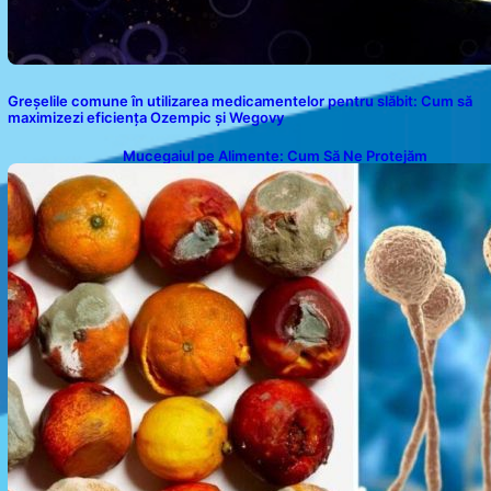
Greșelile comune în utilizarea medicamentelor pentru slăbit: Cum să
maximizezi eficiența Ozempic și Wegovy
Mucegaiul pe Alimente: Cum Să Ne Protejăm
Sănătatea?