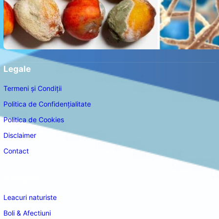
Legale
Termeni și Condiții
Politica de Confidențialitate
Politica de Cookies
Disclaimer
Contact
Navigare
Leacuri naturiste
Boli & Afectiuni