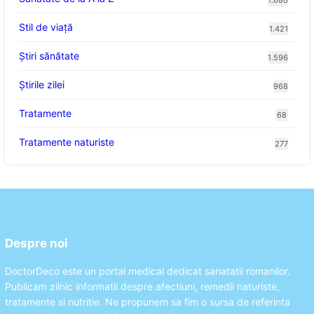
Stil de viaţă
1.421
Ştiri sănătate
1.596
Știrile zilei
968
Tratamente
68
Tratamente naturiste
277
Despre noi
DoctorDeco este un portal medical dedicat sanatatii romanilor.
Publicam zilnic informatii despre afectiuni, remedii naturiste,
tratamente si nutritie. Ne propunem sa fim o sursa de referinta