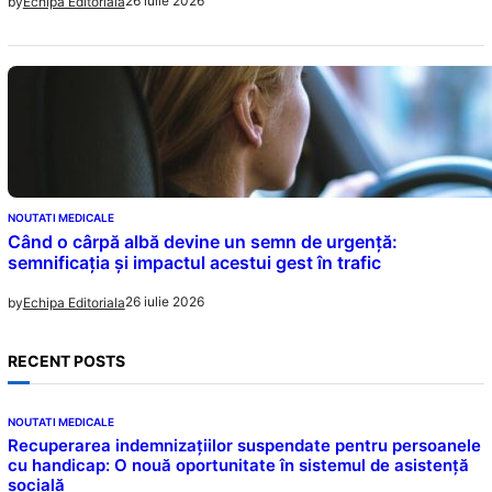
26 iulie 2026
by
Echipa Editoriala
NOUTATI MEDICALE
Când o cârpă albă devine un semn de urgență:
semnificația și impactul acestui gest în trafic
26 iulie 2026
by
Echipa Editoriala
RECENT POSTS
NOUTATI MEDICALE
Recuperarea indemnizațiilor suspendate pentru persoanele
cu handicap: O nouă oportunitate în sistemul de asistență
socială