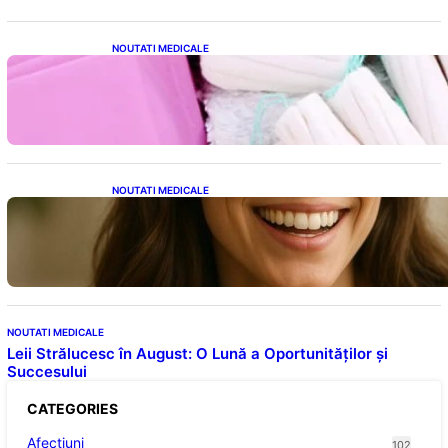
NOUTATI MEDICALE
Tampoanele menstruale: O analiză profundă
a riscurilor legate de metale toxice
NOUTATI MEDICALE
Ceaiul – Băutura care protejează inima:
Descoperiri recente despre beneficiile
consumului zilnic
NOUTATI MEDICALE
Leii Strălucesc în August: O Lună a Oportunităților și
Succesului
CATEGORIES
Afectiuni
102