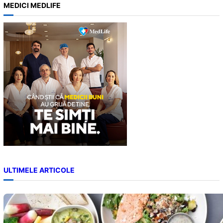
a
MEDICI MEDLIFE
r
c
h
ULTIMELE ARTICOLE