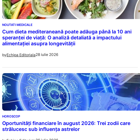
NOUTATI MEDICALE
Cum dieta mediteraneană poate adăuga până la 10 ani
speranței de viață: O analiză detaliată a impactului
alimentației asupra longevității
28 iulie 2026
by
Echipa Editoriala
HOROSCOP
Oportunități financiare în august 2026: Trei zodii care
strălucesc sub influența astrelor