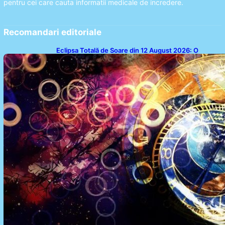
pentru cei care cauta informatii medicale de incredere.
Recomandari editoriale
Eclipsa Totală de Soare din 12 August 2026: O
Analiză a Impactului asupra Trei Zodii și a Ciclului de
18 Ani