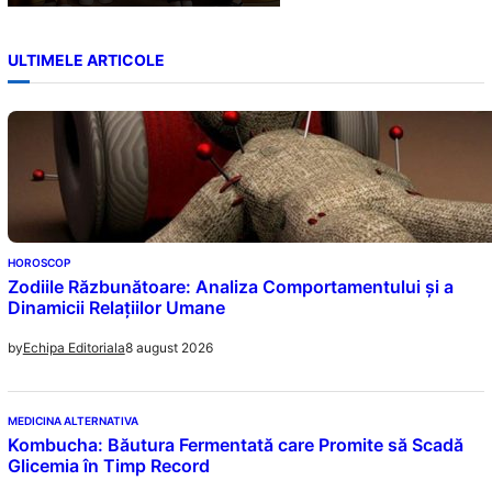
ULTIMELE ARTICOLE
HOROSCOP
Zodiile Răzbunătoare: Analiza Comportamentului și a
Dinamicii Relațiilor Umane
8 august 2026
by
Echipa Editoriala
MEDICINA ALTERNATIVA
Kombucha: Băutura Fermentată care Promite să Scadă
Glicemia în Timp Record