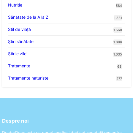
Nutritie
584
Sănătate de la A la Z
1.831
Stil de viaţă
1.560
Ştiri sănătate
1.686
Știrile zilei
1.035
Tratamente
68
Tratamente naturiste
277
Despre noi
DoctorDeco este un portal medical dedicat sanatatii romanilor.