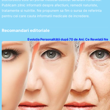
Publicam zilnic informatii despre afectiuni, remedii naturiste,
tratamente si nutritie. Ne propunem sa fim o sursa de referinta
pentru cei care cauta informatii medicale de incredere.
Recomandari editoriale
Evoluția Personalității după 70 de Ani: Ce Revelații Ne
Oferă Studiile Psihologice