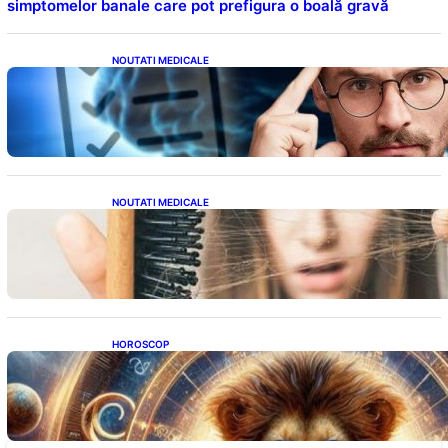
simptomelor banale care pot prefigura o boală gravă
NOUTATI MEDICALE
Inteligența dincolo de note: Semnele unui IQ
ridicat care nu țin de școală
NOUTATI MEDICALE
Semnele unei deficiențe de proteine:
Impactul asupra sănătății tale
HOROSCOP
Portalul Leului 8/8: Oportunități de
Abundență pentru Cinci Zodii în 2026