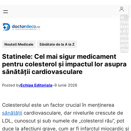
Sari
Skip
la
to
Boli si
Afectiun
conținut
content
Sănătat
de la A la
Medici
Tratame
Noutati Medicale
Sănătate de la A la Z
Nutriti
Diction
Statinele: Cel mai sigur medicament
pentru colesterol și impactul lor asupra
sănătății cardiovasculare
Posted by
Echipa Editoriala
–
9 iunie 2026
Colesterolul este un factor crucial în menținerea
sănătății
cardiovasculare, dar nivelurile crescute de
LDL, cunoscut și sub numele de „colesterol rău”, pot
duce la afecțiuni grave, cum ar fi infarctul miocardic și