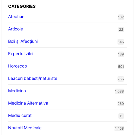
CATEGORIES
Afectiuni
102
Articole
22
Boli și Afecțiuni
346
Expertul zilei
139
Horoscop
501
Leacuri babesti/naturiste
266
Medicina
1.088
Medicina Alternativa
269
Mediu curat
11
Noutati Medicale
4.458