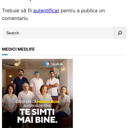
Trebuie să fii
autentificat
pentru a publica un
comentariu.
S
e
a
MEDICI MEDLIFE
r
c
h