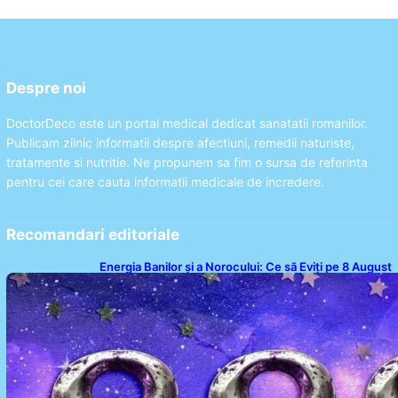
Despre noi
DoctorDeco este un portal medical dedicat sanatatii romanilor.
Publicam zilnic informatii despre afectiuni, remedii naturiste,
tratamente si nutritie. Ne propunem sa fim o sursa de referinta
pentru cei care cauta informatii medicale de incredere.
Recomandari editoriale
Energia Banilor și a Norocului: Ce să Eviți pe 8 August
pentru a Nu Bloca Fluxul Prosperității