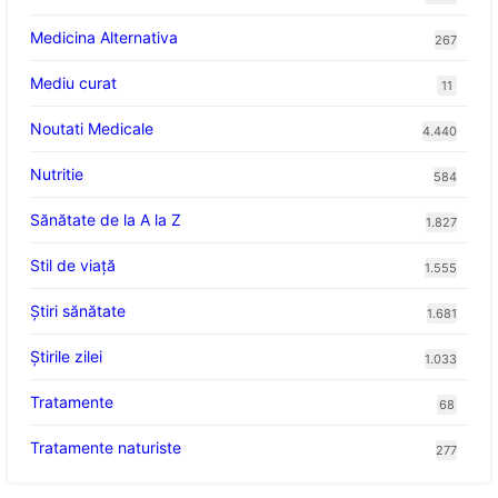
Medicina Alternativa
267
Mediu curat
11
Noutati Medicale
4.440
Nutritie
584
Sănătate de la A la Z
1.827
Stil de viaţă
1.555
Ştiri sănătate
1.681
Știrile zilei
1.033
Tratamente
68
Tratamente naturiste
277