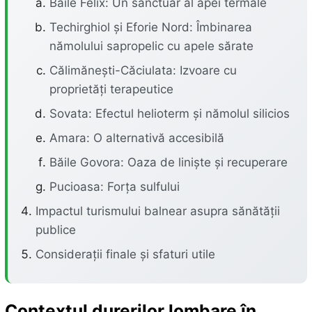
Băile Felix: Un sanctuar al apei termale
Techirghiol și Eforie Nord: Îmbinarea
nămolului sapropelic cu apele sărate
Călimănești-Căciulata: Izvoare cu
proprietăți terapeutice
Sovata: Efectul helioterm și nămolul silicios
Amara: O alternativă accesibilă
Băile Govora: Oaza de liniște și recuperare
Pucioasa: Forța sulfului
Impactul turismului balnear asupra sănătății
publice
Considerații finale și sfaturi utile
Contextul durerilor lombare în