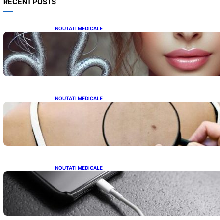
RECENT POSTS
NOUTATI MEDICALE
Influența lui Venus: Dragoste, Noroc și
Oportunități pentru Tauri și Balanțe în
Weekendul 8-9 August
NOUTATI MEDICALE
10 Semne Ascunse ale Cancerului de Piele:
Ce Trebuie să Știm pentru a Ne Proteja
NOUTATI MEDICALE
Încărcarea Telefonului Pe Timp de Noapte:
Mituri, Realități și Impact Asupra Bateriei