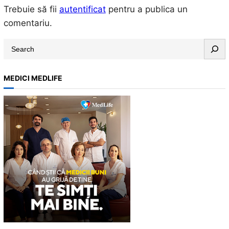
Trebuie să fii
autentificat
pentru a publica un
comentariu.
S
e
a
MEDICI MEDLIFE
r
c
h