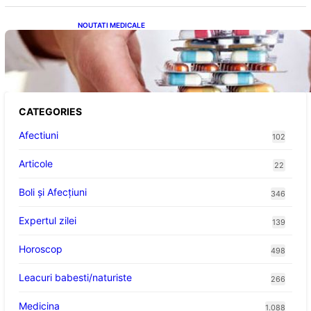
NOUTATI MEDICALE
Criza Medicamentelor pentru Tulburări
Digestive: Ce Înseamnă Suspendarea Colebil
și Panzcebil pentru Pacienți
CATEGORIES
Afectiuni
102
Articole
22
Boli și Afecțiuni
346
Expertul zilei
139
Horoscop
498
Leacuri babesti/naturiste
266
Medicina
1.088