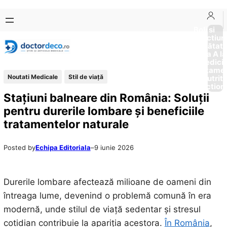
Sari
Skip
la
to
Boli si
Afectiun
conținut
content
Sănătat
de la A la
Medici
Tratame
Noutati Medicale
Stil de viaţă
Nutriti
Diction
Stațiuni balneare din România: Soluții
pentru durerile lombare și beneficiile
tratamentelor naturale
Posted by
Echipa Editoriala
–
9 iunie 2026
Durerile lombare afectează milioane de oameni din
întreaga lume, devenind o problemă comună în era
modernă, unde stilul de viață sedentar și stresul
cotidian contribuie la apariția acestora.
În România
,