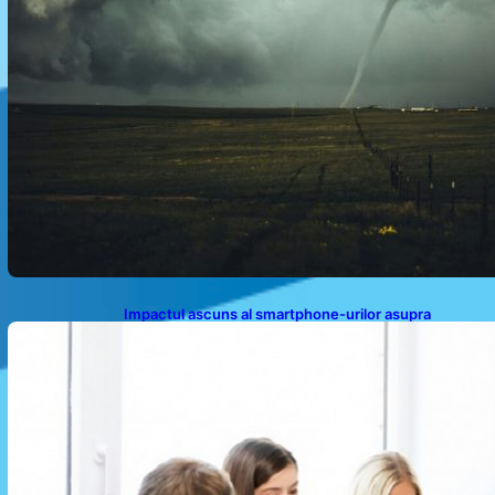
Impactul ascuns al smartphone-urilor asupra
sănătății: Cum scrollingul zilnic ne afectează corpul