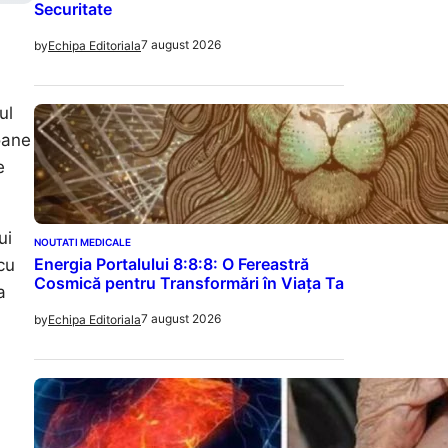
Securitate
7 august 2026
by
Echipa Editoriala
ul
oane
e
ui
NOUTATI MEDICALE
Energia Portalului 8:8:8: O Fereastră
cu
Cosmică pentru Transformări în Viața Ta
a
7 august 2026
by
Echipa Editoriala