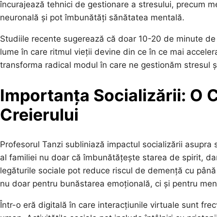
încurajează tehnici de gestionare a stresului, precum me
neuronală și pot îmbunătăți sănătatea mentală.
Studiile recente sugerează că doar 10-20 de minute de me
lume în care ritmul vieții devine din ce în ce mai acceler
transforma radical modul în care ne gestionăm stresul și,
Importanța Socializării: O 
Creierului
Profesorul Tanzi subliniază impactul socializării asupr
al familiei nu doar că îmbunătățește starea de spirit, dar
legăturile sociale pot reduce riscul de demență cu până 
nu doar pentru bunăstarea emoțională, ci și pentru menț
Într-o eră digitală în care interacțiunile virtuale sunt f