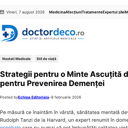
Sari
Skip
Vineri, 7 august 2026
Medicina
Afecțiuni
Tratamente
Expertul zilei
M
la
to
conținut
content
Noutati Medicale
Stil de viaţă
Strategii pentru o Minte Ascuțită 
pentru Prevenirea Demenței
Posted by
Echipa Editoriala
–
8 februarie 2026
Pe măsură ce înaintăm în vârstă, sănătatea mentală dev
Rudolph Tanzi de la Harvard, un expert renumit în dome
esențiale
care nu numai că pot îmbunătăți calitatea vieți