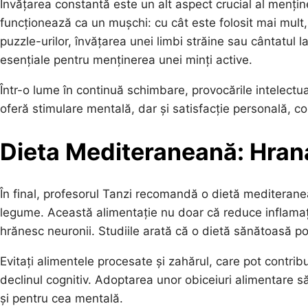
Învățarea constantă este un alt aspect crucial al menține
funcționează ca un mușchi: cu cât este folosit mai mult,
puzzle-urilor, învățarea unei limbi străine sau cântatul 
esențiale pentru menținerea unei minți active.
Într-o lume în continuă schimbare, provocările intelectu
oferă stimulare mentală, dar și satisfacție personală, con
Dieta Mediteraneană: Hran
În final, profesorul Tanzi recomandă o dietă mediterane
legume. Această alimentație nu doar că reduce inflamaț
hrănesc neuronii. Studiile arată că o dietă sănătoasă 
Evitați alimentele procesate și zahărul, care pot contribu
declinul cognitiv. Adoptarea unor obiceiuri alimentare s
și pentru cea mentală.