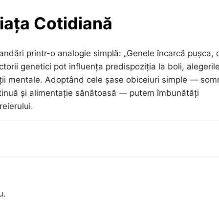
Viața Cotidiană
dări printr-o analogie simplă: „Genele încarcă pușca, 
orii genetici pot influența predispoziția la boli, alegeril
ății mentale. Adoptând cele șase obiceiuri simple — som
ontinuă și alimentație sănătoasă — putem îmbunătăți
eierului.
u.