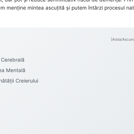
em menține mintea ascuțită și putem întârzi procesul nat
[Arata/Ascun
 Cerebrală
tea Mentală
ătății Creierului