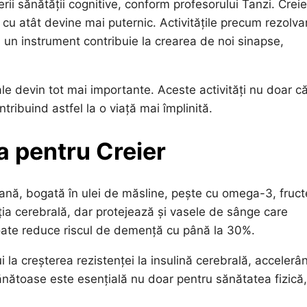
rii sănătății cognitive, conform profesorului Tanzi. Creie
 cu atât devine mai puternic. Activitățile precum rezolva
la un instrument contribuie la crearea de noi sinapse,
ale devin tot mai importante. Aceste activități nu doar c
tribuind astfel la o viață mai împlinită.
a pentru Creier
ană, bogată în ulei de măsline, pește cu omega-3, fruct
ia cerebrală, dar protejează și vasele de sânge care
poate reduce riscul de demență cu până la 30%.
i la creșterea rezistenței la insulină cerebrală, accelerâ
ănătoase este esențială nu doar pentru sănătatea fizică,