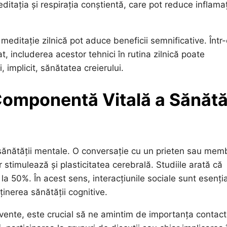
ditația și respirația conștientă, care pot reduce inflama
ditație zilnică pot aduce beneficii semnificative. Într-
at, includerea acestor tehnici în rutina zilnică poate
 implicit, sănătatea creierului.
Componentă Vitală a Sănătăț
a sănătății mentale. O conversație cu un prieten sau mem
 stimulează și plasticitatea cerebrală. Studiile arată că
la 50%. În acest sens, interacțiunile sociale sunt esenți
inerea sănătății cognitive.
recvente, este crucial să ne amintim de importanța contact