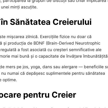
i, participarea la grupuri de discuții sau chiar implicarea 
 unei minți ascuțite.
e în Sănătatea Creierului
e mișcarea zilnică. Exercițiile fizice nu doar că
ă și producția de BDNF (Brain-Derived Neurotrophic
ă regulată a fost asociată cu creșteri semnificative ale
morie mai bună și o capacitate de învățare îmbunătățită
a de mers pe jos, yoga, dans sau alergare — beneficiile s
zice nu numai că depășesc suplimentele pentru sănătatea
ce optime.
ocare pentru Creier