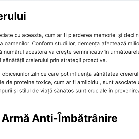
erului
ciate cu aceasta, cum ar fi pierderea memoriei și declin
ea oamenilor. Conform studiilor, demența afectează mili
că numărul acestora va crește semnificativ în următoarel
sănătății creierului prin strategii proactive.
biceiurilor zilnice care pot influența sănătatea creierul
e de proteine toxice, cum ar fi amiloidul, sunt asociate 
purii și stilul de viață sănătos sunt cruciale în prevenire
 Armă Anti-Îmbătrânire