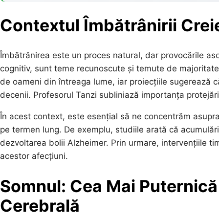
Contextul Îmbătrânirii Crei
Îmbătrânirea este un proces natural, dar provocările aso
cognitiv, sunt teme recunoscute și temute de majoritat
de oameni din întreaga lume, iar proiecțiile sugerează 
decenii. Profesorul Tanzi subliniază importanța protejării 
În acest context, este esențial să ne concentrăm asupra o
pe termen lung. De exemplu, studiile arată că acumulăril
dezvoltarea bolii Alzheimer. Prin urmare, intervențiile tim
acestor afecțiuni.
Somnul: Cea Mai Puternică
Cerebrală