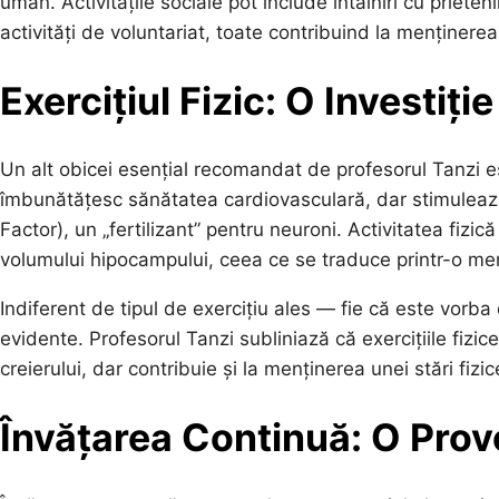
uman. Activitățile sociale pot include întâlniri cu prieteni
activități de voluntariat, toate contribuind la menținerea
Exercițiul Fizic: O Investiți
Un alt obicei esențial recomandat de profesorul Tanzi est
îmbunătățesc sănătatea cardiovasculară, dar stimuleaz
Factor), un „fertilizant” pentru neuroni. Activitatea fizic
volumului hipocampului, ceea ce se traduce printr-o me
Indiferent de tipul de exercițiu ales — fie că este vorb
evidente. Profesorul Tanzi subliniază că exercițiile fi
creierului, dar contribuie și la menținerea unei stări fizi
Învățarea Continuă: O Prov