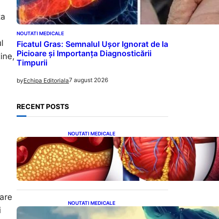
ta
NOUTATI MEDICALE
l
Ficatul Gras: Semnalul Ușor Ignorat de la
Picioare și Importanța Diagnosticării
ine,
Timpurii
7 august 2026
by
Echipa Editoriala
RECENT POSTS
NOUTATI MEDICALE
Descoperirea revoluționară:
Afereza terapeutică, un
posibil aliat în eliminarea
microplasticelor din sânge
 are
NOUTATI MEDICALE
i
Mesajele Universului: Ce