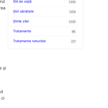
rul
Stil de viaţă
1.550
rea
Ştiri sănătate
1.674
Știrile zilei
1.030
Tratamente
ă
68
Tratamente naturiste
277
e și
nd
 ci