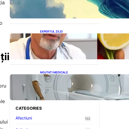
Înseamnă Visele Repetate
ția
și Interpretările Lor
Profunde
o
EXPERTUL ZILEI
Dieta Cerin: O abordare
inovatoare pentru slăbire
fără senzația de foame
ii
NOUTATI MEDICALE
Impactul Substanțelor de
Contrast în RMN: Îngrijorări
bru
Legate de Gadoliniu și
Acidul Oxalic
ale
CATEGORIES
Afectiuni
102
ului