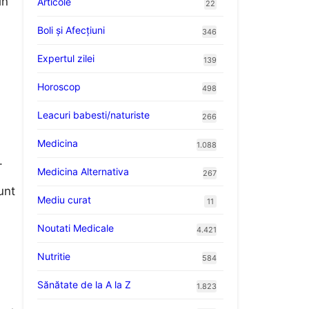
în
Articole
22
Boli și Afecțiuni
346
Expertul zilei
139
Horoscop
498
Leacuri babesti/naturiste
266
Medicina
1.088
.
Medicina Alternativa
267
unt
Mediu curat
11
Noutati Medicale
4.421
Nutritie
584
Sănătate de la A la Z
1.823