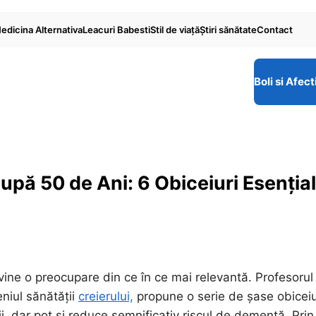
edicina Alternativa
Leacuri Babesti
Stil de viaţă
Ştiri sănătate
Contact
Boli si Afect
după 50 de Ani: 6 Obiceiuri Esenția
ine o preocupare din ce în ce mai relevantă. Profesorul
niul sănătății
creierului,
propune o serie de șase obiceiu
i, dar pot și reduce semnificativ riscul de demență. Prin