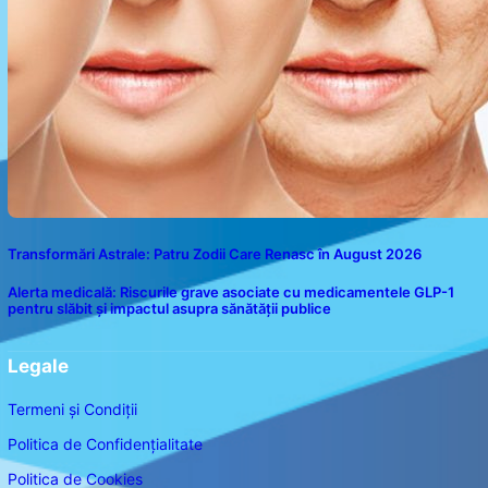
Transformări Astrale: Patru Zodii Care Renasc în August 2026
Alerta medicală: Riscurile grave asociate cu medicamentele GLP-1
pentru slăbit și impactul asupra sănătății publice
Legale
Termeni și Condiții
Politica de Confidențialitate
Politica de Cookies