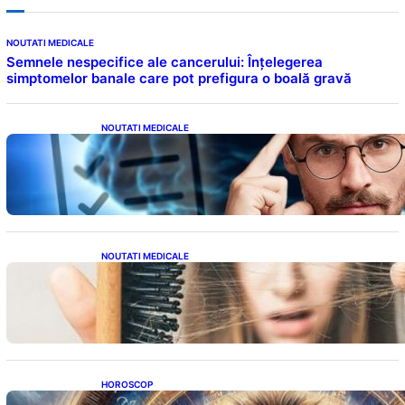
NOUTATI MEDICALE
Semnele nespecifice ale cancerului: Înțelegerea
simptomelor banale care pot prefigura o boală gravă
NOUTATI MEDICALE
Inteligența dincolo de note: Semnele unui IQ
ridicat care nu țin de școală
NOUTATI MEDICALE
Semnele unei deficiențe de proteine:
Impactul asupra sănătății tale
HOROSCOP
Portalul Leului 8/8: Oportunități de