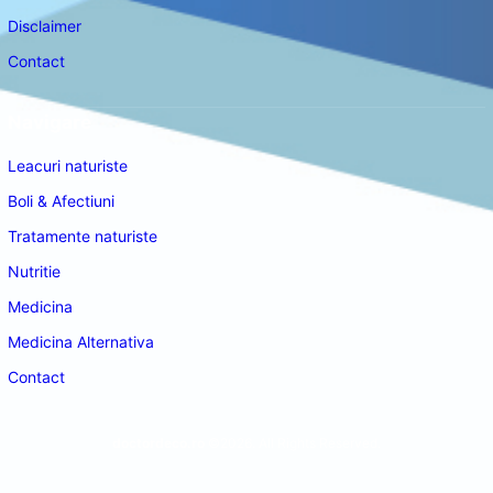
Disclaimer
Contact
Navigare
Leacuri naturiste
Boli & Afectiuni
Tratamente naturiste
Nutritie
Medicina
Medicina Alternativa
Contact
doctordeco.ro
©2026. All Rights Reserved.