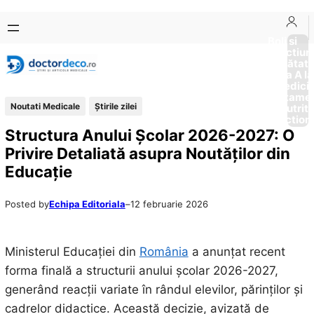
Sari
Skip
la
to
Boli si
Afectiun
conținut
content
Sănătat
de la A la
Medici
Tratame
Noutati Medicale
Știrile zilei
Nutriti
Diction
Structura Anului Școlar 2026-2027: O
Privire Detaliată asupra Noutăților din
Educație
Posted by
Echipa Editoriala
–
12 februarie 2026
Ministerul Educației din
România
a anunțat recent
forma finală a structurii anului școlar 2026-2027,
generând reacții variate în rândul elevilor, părinților și
cadrelor didactice. Această decizie, avizată de