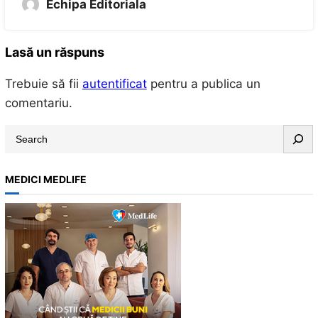
Echipa Editoriala
Lasă un răspuns
Trebuie să fii
autentificat
pentru a publica un
comentariu.
S
e
a
MEDICI MEDLIFE
r
c
h