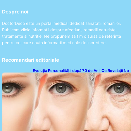
Despre noi
DoctorDeco este un portal medical dedicat sanatatii romanilor.
Publicam zilnic informatii despre afectiuni, remedii naturiste,
tratamente si nutritie. Ne propunem sa fim o sursa de referinta
pentru cei care cauta informatii medicale de incredere.
Recomandari editoriale
Evoluția Personalității după 70 de Ani: Ce Revelații Ne
Oferă Studiile Psihologice