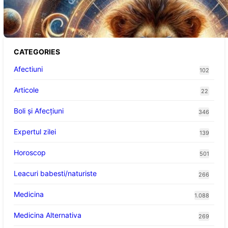
Abundență pentru Cinci Zodii în 2026
CATEGORIES
Afectiuni
102
Articole
22
Boli și Afecțiuni
346
Expertul zilei
139
Horoscop
501
Leacuri babesti/naturiste
266
Medicina
1.088
Medicina Alternativa
269