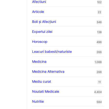
Afectiuni
102
Articole
22
Boli și Afecțiuni
346
Expertul zilei
138
Horoscop
496
Leacuri babesti/naturiste
266
Medicina
1.088
Medicina Alternativa
266
Mediu curat
11
Noutati Medicale
4.404
Nutritie
584