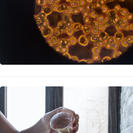
30 martie 
by
Doctor D.
aceste simptome,
NUTRITIE
Ce poti m
de ea rap
Anemia este o af
de celule rosii i