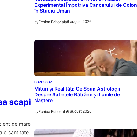
Experimental Împotriva Cancerului de Colon
în Studiu Uman
6 august 2026
by
Echipa Editoriala
HOROSCOP
Mituri și Realități: Ce Spun Astrologii
Despre Sufletele Bătrâne și Lunile de
sa scapi
Naștere
6 august 2026
by
Echipa Editoriala
cient de mare
a o cantitate