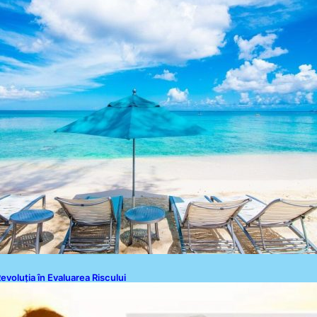
Politica de Cookies
Disclaimer
Contact
evoluția în Evaluarea Riscului
ardiovascular: Testul Care Poate
etermina Necesitatea Statinelor
ndiferent de Nivelul Colesterolului