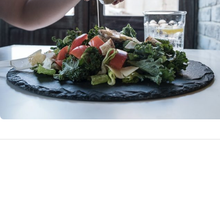
suficienta de noi
6 martie 2
by
Doctor D.
fierului din sang