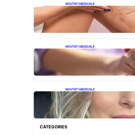
NOUTATI MEDICALE
Varicele și Umflarea Picioarelor
pe Caniculă: Înțelegerea
Simptomelor și Măsurilor de
Prevenție
NOUTATI MEDICALE
Creșterea alarmantă a
cancerului la tineri: o analiză
detaliată a tendințelor globale
NOUTATI MEDICALE
Laura Cosoi și Povestea
Maternității: O Călătorie Plină
de Dragoste și Provocări
CATEGORIES