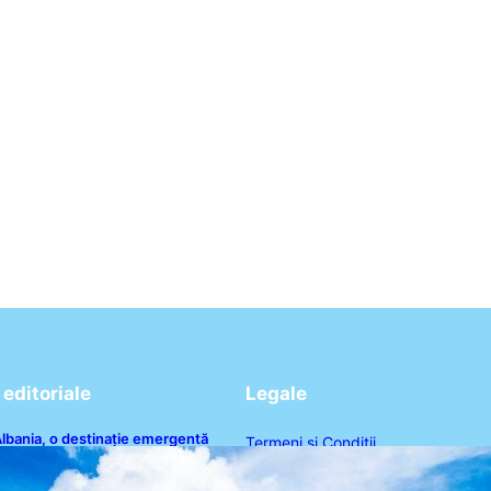
editoriale
Legale
lbania, o destinație emergentă
Termeni și Condiții
entru români: plaje spectaculoase,
pe turcoaz și prețuri accesibile
Politica de Confidențialitate