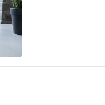
 celule rosii. Cel mai cunoscut tip de anemie e cel care impl
021
e. El poate fi prevenit…