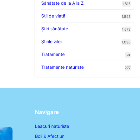
Sănătate de la A la Z
1.816
Stil de viaţă
1.543
Ştiri sănătate
1.673
Știrile zilei
1.030
Tratamente
68
Tratamente naturiste
277
Navigare
Leacuri naturiste
Boli & Afectiuni