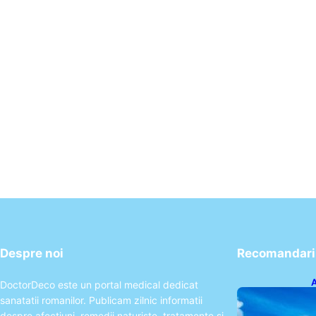
Despre noi
Recomandari 
A
DoctorDeco este un portal medical dedicat
p
sanatatii romanilor. Publicam zilnic informatii
a
despre afectiuni, remedii naturiste, tratamente si