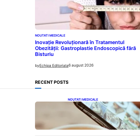
ica lipsa
NOUTATI MEDICALE
Inovație Revoluționară în Tratamentul
Obezității: Gastroplastie Endoscopică fără
Bisturiu
6 august 2026
by
Echipa Editoriala
RECENT POSTS
NOUTATI MEDICALE
Revoluția Bateriilor pentru
Telefoane: Avantaje, Provocări
și Viitorul Tehnologiei
Energetice