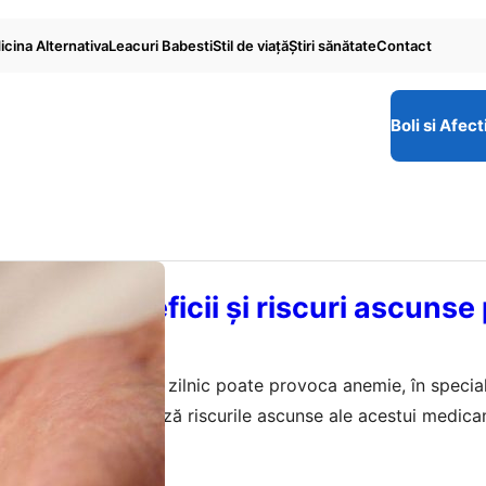
cina Alternativa
Leacuri Babesti
Stil de viaţă
Ştiri sănătate
Contact
Boli si Afect
ilnică: Beneficii și riscuri ascunse
ză că aspirina luată zilnic poate provoca anemie, în special
tudiu recent evidențiază riscurile ascunse ale acestui medic
mai 2026