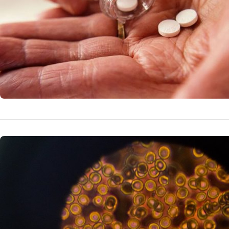
BOLI ȘI AFECȚIUNI
Anemia, bo
pericol. 
De multe ori aju
tot corpul fara 
stresului de la 