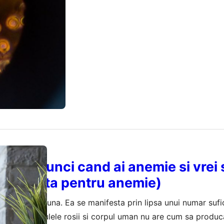
2021
 alaturi de altele, pot anunta…
anca atunci cand ai anemie si vrei 
id? (dieta pentru anemie)
ectiune comuna. Ea se manifesta prin lipsa unui numar sufi
n distruse celulele rosii si corpul uman nu are cum sa produc