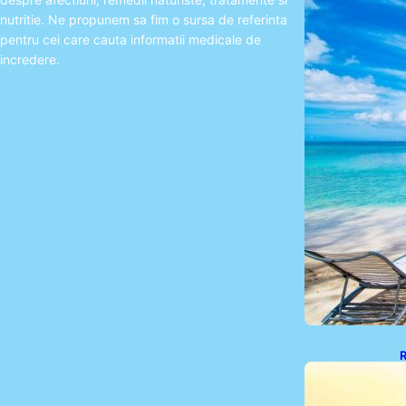
nutritie. Ne propunem sa fim o sursa de referinta
pentru cei care cauta informatii medicale de
incredere.
R
C
D
I