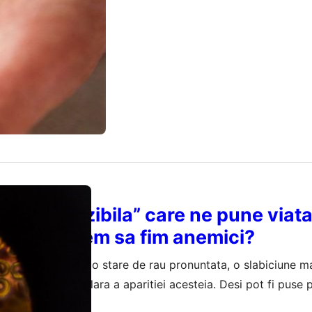
ala „invizibila” care ne pune viata
Cum ajungem sa fim anemici?
ngem la medic cu o stare de rau pronuntata, o slabiciune ma
sa avem o cauza clara a aparitiei acesteia. Desi pot fi puse
locul de munca sau pe epuizarea fizica dupa niste activitati