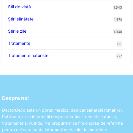
Stil de viaţă
1.543
Ştiri sănătate
1.674
Știrile zilei
1.030
Tratamente
68
Tratamente naturiste
277
Despre noi
DoctorDeco este un portal medical dedicat sanatatii romanilor.
Publicam zilnic informatii despre afectiuni, remedii naturiste,
tratamente si nutritie. Ne propunem sa fim o sursa de referinta
pentru cei care cauta informatii medicale de incredere.