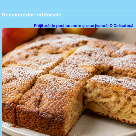
Recomandari editoriale
Prăjitură de post cu mere și scorțișoară: O Delicatesă
Dulce pentru Postul Adormirii Maicii Domnului