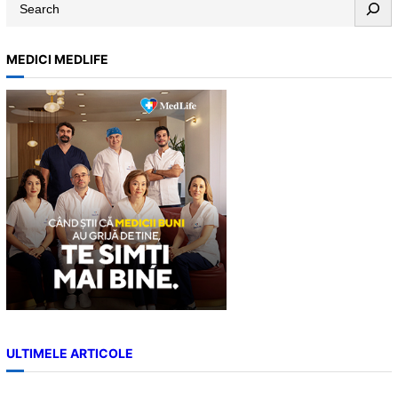
S
e
a
MEDICI MEDLIFE
r
c
h
ULTIMELE ARTICOLE