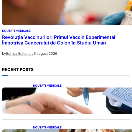
NOUTATI MEDICALE
Revoluția Vaccinurilor: Primul Vaccin Experimental
Împotriva Cancerului de Colon în Studiu Uman
6 august 2026
by
Echipa Editoriala
RECENT POSTS
NOUTATI MEDICALE
Acordul României cu Banca Mondială: O
Analiză Detaliată a Împrumutului și
Condițiilor Impuse
NOUTATI MEDICALE