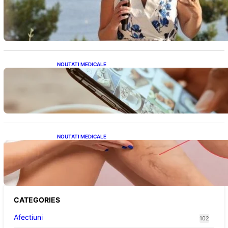
Nașterea prințesei Eugenie la Lisabona: O
alegere plină de semnificație pentru familia
regală britanică
NOUTATI MEDICALE
Revoluția Bateriilor pentru Telefoane:
Avantaje, Provocări și Viitorul Tehnologiei
Energetice
NOUTATI MEDICALE
Varicele și Umflarea Picioarelor pe Caniculă:
Înțelegerea Simptomelor și Măsurilor de
Prevenție
CATEGORIES
Afectiuni
102