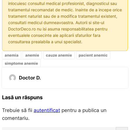
inlocuiesc consultul medical profesionist, diagnosticul sau
tratamentul recomandat de medic. Inainte de a incepe orice
tratament naturist sau de a modifica tratamentul existent,
consultati medicul dumneavoastra. Autorii si site-ul
DoctorDeco.ro nu isi asuma responsabilitatea pentru
eventualele consecinte ale aplicarii sfaturilor fara
consultarea prealabila a unui specialist.
anemia
anemie
cauze anemie
pacient anemic
simptome anemie
Doctor D.
Lasă un răspuns
Trebuie să fii
autentificat
pentru a publica un
comentariu.