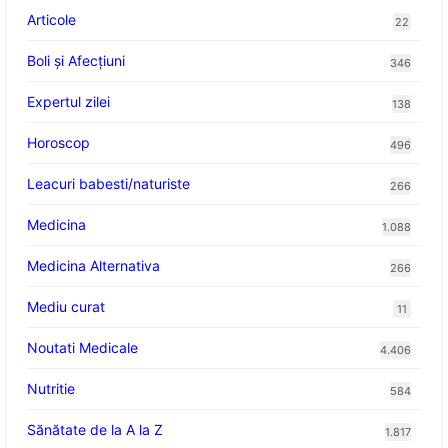
Articole
22
Boli și Afecțiuni
346
Expertul zilei
138
Horoscop
496
Leacuri babesti/naturiste
266
Medicina
1.088
Medicina Alternativa
266
Mediu curat
11
Noutati Medicale
4.406
Nutritie
584
Sănătate de la A la Z
1.817