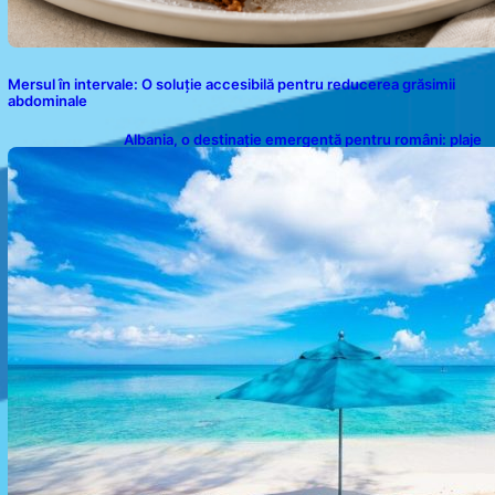
Mersul în intervale: O soluție accesibilă pentru reducerea grăsimii
abdominale
Albania, o destinație emergentă pentru români: plaje
spectaculoase, ape turcoaz și prețuri accesibile