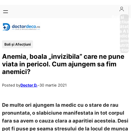
Sari
Skip
la
to
Boli si
Afectiun
conținut
content
Sănătat
de la A la
Medici
Tratame
Boli și Afecțiuni
Nutriti
Diction
Anemia, boala „invizibila” care ne pune
viata in pericol. Cum ajungem sa fim
anemici?
Posted by
Doctor D.
–
30 martie 2021
De multe ori ajungem la medic cu o stare de rau
pronuntata, o slabiciune manifestata in tot corpul
fara sa avem o cauza clara a aparitiei acesteia. Desi
pot fi puse pe seama stresului de la locul de munca