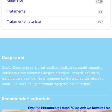
Știrile zilei
1.035
Tratamente
68
Tratamente naturiste
277
Despre noi
DoctorDeco este un portal medical dedicat sanatatii romanilor.
Publicam zilnic informatii despre afectiuni, remedii naturiste,
tratamente si nutritie. Ne propunem sa fim o sursa de referinta
pentru cei care cauta informatii medicale de incredere.
Recomandari editoriale
Evoluția Personalității după 70 de Ani: Ce Revelații Ne
Oferă Studiile Psihologice