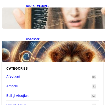
NOUTATI MEDICALE
Semnele unei deficiențe de proteine:
Impactul asupra sănătății tale
HOROSCOP
Portalul Leului 8/8: Oportunități de
Abundență pentru Cinci Zodii în 2026
CATEGORIES
Afectiuni
102
Articole
22
Boli și Afecțiuni
346