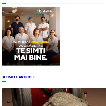
r
c
h
ULTIMELE ARTICOLE