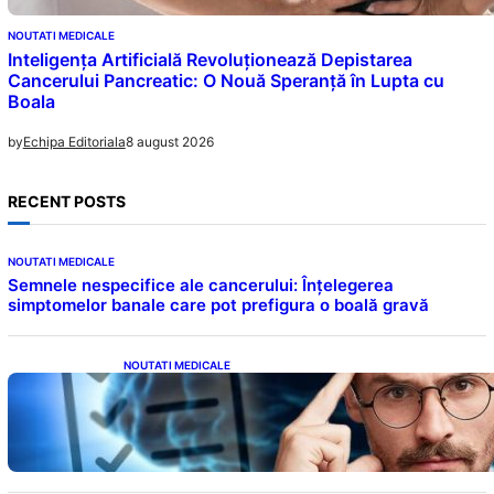
NOUTATI MEDICALE
Inteligența Artificială Revoluționează Depistarea
Cancerului Pancreatic: O Nouă Speranță în Lupta cu
Boala
8 august 2026
by
Echipa Editoriala
RECENT POSTS
NOUTATI MEDICALE
Semnele nespecifice ale cancerului: Înțelegerea
simptomelor banale care pot prefigura o boală gravă
NOUTATI MEDICALE
Inteligența dincolo de note: Semnele unui IQ
ridicat care nu țin de școală