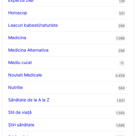
Expertul zilei
139
Horoscop
501
Leacuri babesti/naturiste
266
Medicina
1.088
Medicina Alternativa
269
Mediu curat
11
Noutati Medicale
4.458
Nutritie
584
Sănătate de la A la Z
1.831
Stil de viaţă
1.560
Ştiri sănătate
1.686