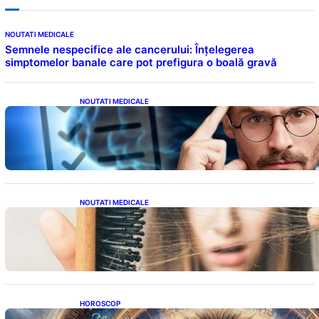
NOUTATI MEDICALE
Semnele nespecifice ale cancerului: Înțelegerea
simptomelor banale care pot prefigura o boală gravă
NOUTATI MEDICALE
Inteligența dincolo de note: Semnele unui IQ
ridicat care nu țin de școală
NOUTATI MEDICALE
Semnele unei deficiențe de proteine:
Impactul asupra sănătății tale
HOROSCOP
Portalul Leului 8/8: Oportunități de