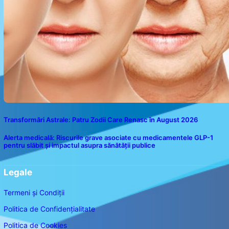
Transformări Astrale: Patru Zodii Care Renasc în August 2026
Alerta medicală: Riscurile grave asociate cu medicamentele GLP-1
pentru slăbit și impactul asupra sănătății publice
Legale
Termeni și Condiții
Politica de Confidențialitate
Politica de Cookies