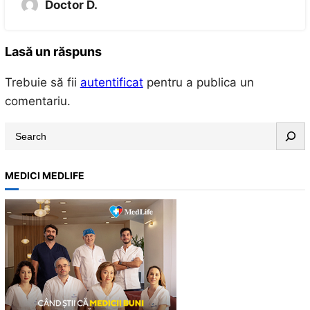
Doctor D.
Lasă un răspuns
Trebuie să fii
autentificat
pentru a publica un
comentariu.
S
e
a
MEDICI MEDLIFE
r
c
h