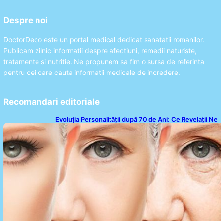
Despre noi
DoctorDeco este un portal medical dedicat sanatatii romanilor.
Publicam zilnic informatii despre afectiuni, remedii naturiste,
tratamente si nutritie. Ne propunem sa fim o sursa de referinta
pentru cei care cauta informatii medicale de incredere.
Recomandari editoriale
Evoluția Personalității după 70 de Ani: Ce Revelații Ne
Oferă Studiile Psihologice