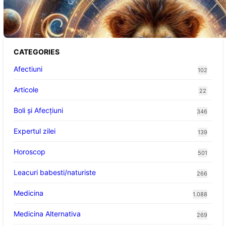
Abundență pentru Cinci Zodii în 2026
CATEGORIES
Afectiuni
102
Articole
22
Boli și Afecțiuni
346
Expertul zilei
139
Horoscop
501
Leacuri babesti/naturiste
266
Medicina
1.088
Medicina Alternativa
269