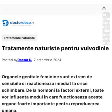
Sari
Skip
la
to
Boli si
Afectiun
conținut
content
Sănătat
de la A la
Medici
Tratame
Tratamente naturiste
Nutriti
Diction
Tratamente naturiste pentru vulvodinie
Posted by
Doctor D.
–
7 octombrie 2024
Organele genitale feminine sunt extrem de
sensibile si reactioneaza imediat la orice
schimbare. De la hormoni la factori externi, toate
vor influenta modul in care functioneaza aceste
organe foarte importante pentru reproducerea
umana.