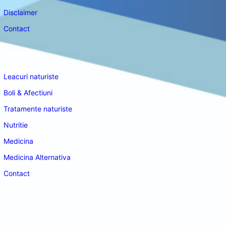
Disclaimer
Contact
Navigare
Leacuri naturiste
Boli & Afectiuni
Tratamente naturiste
Nutritie
Medicina
Medicina Alternativa
Contact
doctordeco.ro
©2026. All Rights Reserved.