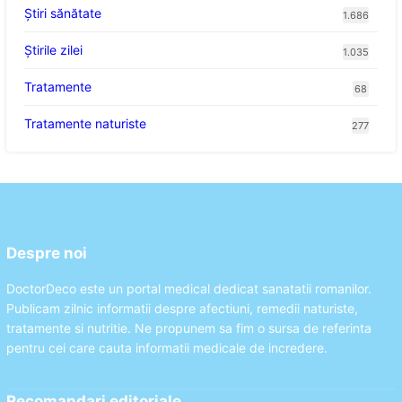
Ştiri sănătate
1.686
Știrile zilei
1.035
Tratamente
68
Tratamente naturiste
277
Despre noi
DoctorDeco este un portal medical dedicat sanatatii romanilor.
Publicam zilnic informatii despre afectiuni, remedii naturiste,
tratamente si nutritie. Ne propunem sa fim o sursa de referinta
pentru cei care cauta informatii medicale de incredere.
Recomandari editoriale