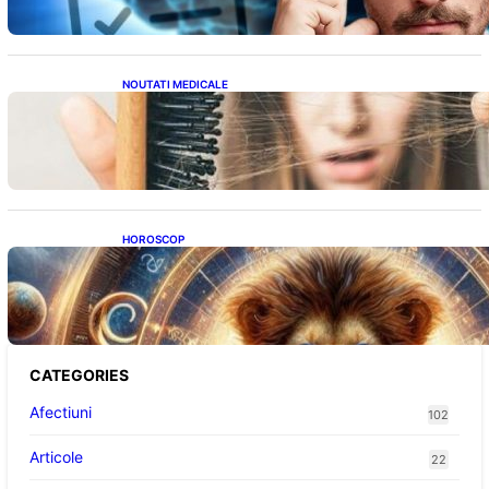
NOUTATI MEDICALE
Semnele unei deficiențe de proteine:
Impactul asupra sănătății tale
HOROSCOP
Portalul Leului 8/8: Oportunități de
Abundență pentru Cinci Zodii în 2026
CATEGORIES
Afectiuni
102
Articole
22