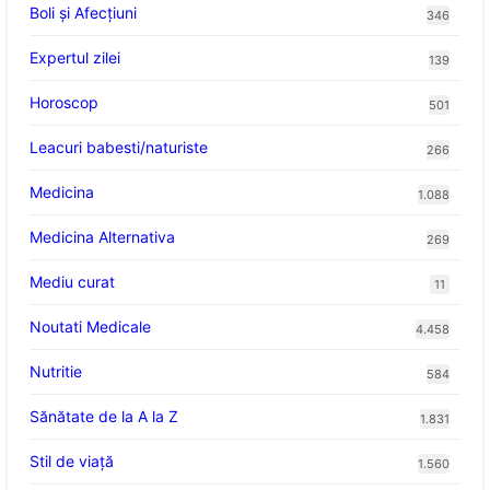
Boli și Afecțiuni
346
Expertul zilei
139
Horoscop
501
Leacuri babesti/naturiste
266
Medicina
1.088
Medicina Alternativa
269
Mediu curat
11
Noutati Medicale
4.458
Nutritie
584
Sănătate de la A la Z
1.831
Stil de viaţă
1.560