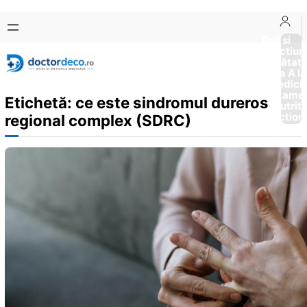
Sari
Skip
la
to
Boli si
Afectiun
conținut
content
Sănătat
de la A la
Medici
Tratame
Etichetă:
ce este sindromul dureros
Nutriti
Diction
regional complex (SDRC)