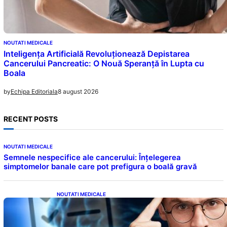
NOUTATI MEDICALE
Inteligența Artificială Revoluționează Depistarea
Cancerului Pancreatic: O Nouă Speranță în Lupta cu
Boala
8 august 2026
by
Echipa Editoriala
RECENT POSTS
NOUTATI MEDICALE
Semnele nespecifice ale cancerului: Înțelegerea
simptomelor banale care pot prefigura o boală gravă
NOUTATI MEDICALE
Inteligența dincolo de note: Semnele unui IQ
ridicat care nu țin de școală