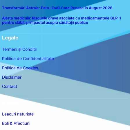
Transformări Astrale: Patru Zodii Care Renasc în August 2026
Alerta medicală: Riscurile grave asociate cu medicamentele GLP-1
pentru slăbit și impactul asupra sănătății publice
Legale
Termeni și Condiții
Politica de Confidențialitate
Politica de Cookies
Disclaimer
Contact
Navigare
Leacuri naturiste
Boli & Afectiuni