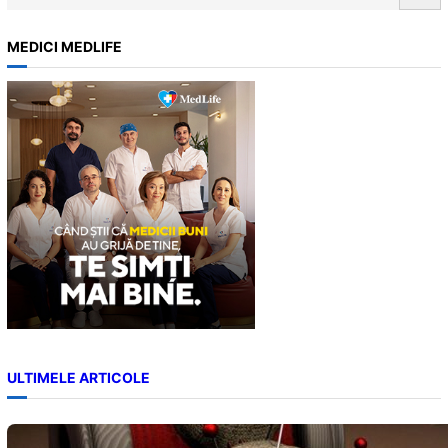
e
cele mai…
a
MEDICI MEDLIFE
r
c
h
ULTIMELE ARTICOLE