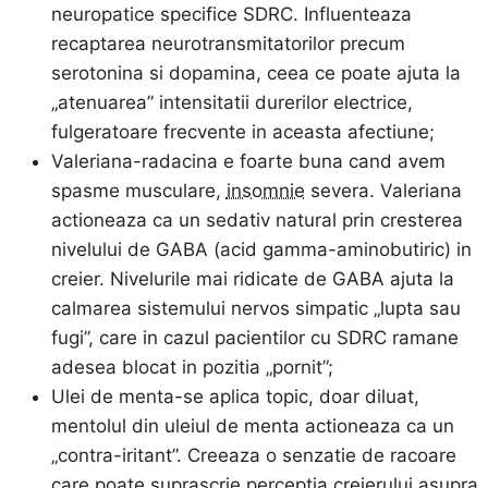
neuropatice specifice SDRC. Influenteaza
recaptarea neurotransmitatorilor precum
serotonina si dopamina, ceea ce poate ajuta la
„atenuarea” intensitatii durerilor electrice,
fulgeratoare frecvente in aceasta afectiune;
Valeriana-radacina e foarte buna cand avem
spasme musculare,
insomnie
severa. Valeriana
actioneaza ca un sedativ natural prin cresterea
nivelului de GABA (acid gamma-aminobutiric) in
creier. Nivelurile mai ridicate de GABA ajuta la
calmarea sistemului nervos simpatic „lupta sau
fugi”, care in cazul pacientilor cu SDRC ramane
adesea blocat in pozitia „pornit”;
Ulei de menta-se aplica topic, doar diluat,
mentolul din uleiul de menta actioneaza ca un
„contra-iritant”. Creeaza o senzatie de racoare
care poate suprascrie perceptia creierului asupra