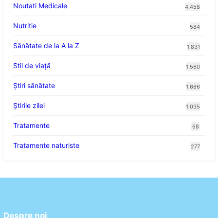
Noutati Medicale
4.458
Nutritie
584
Sănătate de la A la Z
1.831
Stil de viaţă
1.560
Ştiri sănătate
1.686
Știrile zilei
1.035
Tratamente
68
Tratamente naturiste
277
Despre noi