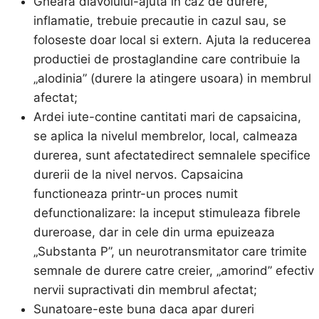
Gheara diavolului-ajuta in caz de durere,
inflamatie, trebuie precautie in cazul sau, se
foloseste doar local si extern. Ajuta la reducerea
productiei de prostaglandine care contribuie la
„alodinia” (durere la atingere usoara) in membrul
afectat;
Ardei iute-contine cantitati mari de capsaicina,
se aplica la nivelul membrelor, local, calmeaza
durerea, sunt afectatedirect semnalele specifice
durerii de la nivel nervos. Capsaicina
functioneaza printr-un proces numit
defunctionalizare: la inceput stimuleaza fibrele
dureroase, dar in cele din urma epuizeaza
„Substanta P”, un neurotransmitator care trimite
semnale de durere catre creier, „amorind” efectiv
nervii supractivati din membrul afectat;
Sunatoare-este buna daca apar dureri