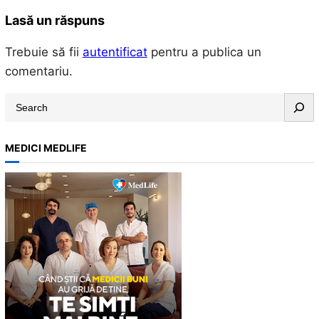
Lasă un răspuns
Trebuie să fii
autentificat
pentru a publica un
comentariu.
S
e
a
MEDICI MEDLIFE
r
c
h