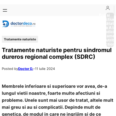
Sari
Skip
la
to
Boli si
Afectiun
conținut
content
Sănătat
de la A la
Medici
Tratame
Tratamente naturiste
Nutriti
Diction
Tratamente naturiste pentru sindromul
dureros regional complex (SDRC)
Posted by
Doctor D.
–
11 iulie 2024
Membrele inferioare si superioare vor avea, de-a
lungul vietii noastre, foarte multe afectiuni si
probleme. Unele sunt mai usor de tratat, altele mult
mai greu si au si complicatii. Depinde mult de
genetica, de modul in care ne ingrijim si de ce