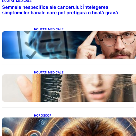
NOUTATI MEDICALE
Semnele nespecifice ale cancerului: Înțelegerea
simptomelor banale care pot prefigura o boală gravă
NOUTATI MEDICALE
Inteligența dincolo de note: Semnele unui IQ
ridicat care nu țin de școală
NOUTATI MEDICALE
Semnele unei deficiențe de proteine:
Impactul asupra sănătății tale
HOROSCOP
Portalul Leului 8/8: Oportunități de
Abundență pentru Cinci Zodii în 2026