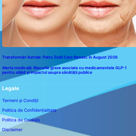
Transformări Astrale: Patru Zodii Care Renasc în August 2026
Alerta medicală: Riscurile grave asociate cu medicamentele GLP-1
pentru slăbit și impactul asupra sănătății publice
Legale
Termeni și Condiții
Politica de Confidențialitate
Politica de Cookies
Disclaimer