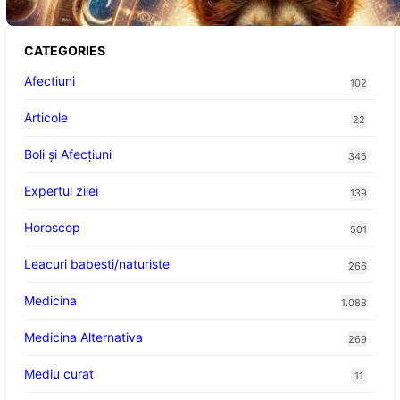
CATEGORIES
Afectiuni
102
Articole
22
Boli și Afecțiuni
346
Expertul zilei
139
Horoscop
501
Leacuri babesti/naturiste
266
Medicina
1.088
Medicina Alternativa
269
Mediu curat
11