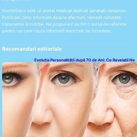
DoctorDeco este un portal medical dedicat sanatatii romanilor.
Publicam zilnic informatii despre afectiuni, remedii naturiste,
tratamente si nutritie. Ne propunem sa fim o sursa de referinta
pentru cei care cauta informatii medicale de incredere.
Recomandari editoriale
Evoluția Personalității după 70 de Ani: Ce Revelații Ne
Oferă Studiile Psihologice