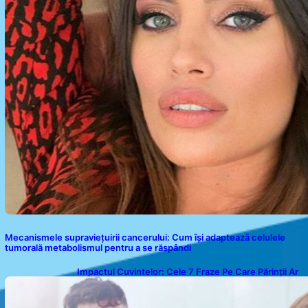
Mecanismele supraviețuirii cancerului: Cum își adaptează celulele
tumorală metabolismul pentru a se răspândi
Impactul Cuvintelor: Cele 7 Fraze Pe Care Părinții Ar
Trebui Să Le Evite Cu Primul Născut