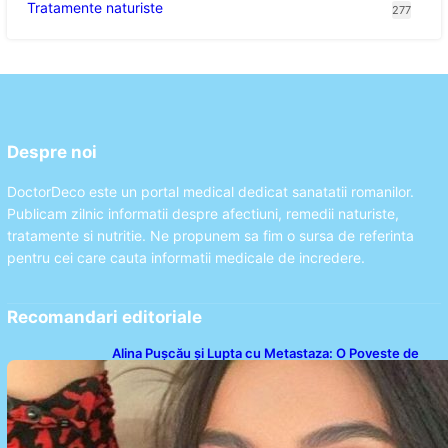
Tratamente naturiste
277
Despre noi
DoctorDeco este un portal medical dedicat sanatatii romanilor.
Publicam zilnic informatii despre afectiuni, remedii naturiste,
tratamente si nutritie. Ne propunem sa fim o sursa de referinta
pentru cei care cauta informatii medicale de incredere.
Recomandari editoriale
Alina Pușcău și Lupta cu Metastaza: O Poveste de
Curaj și Inspirație