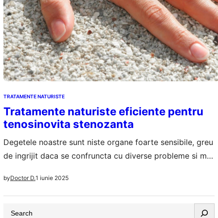
TRATAMENTE NATURISTE
Tratamente naturiste eficiente pentru
tenosinovita stenozanta
Degetele noastre sunt niste organe foarte sensibile, greu
de ingrijit daca se confruncta cu diverse probleme si mai
greu de intretinut de-a lungul vietii. Tenosinovita
1 iunie 2025
by
Doctor D.
stenozanta se afla de departe printre cele mai neplacute
afectiuni ce pot sa apara la orice varsta la nivelul
S
degetelor, mai ales dupa ce am trecut de 40+ ani. Cu…