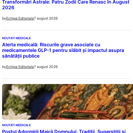
Transformări Astrale: Patru Zodii Care Renasc în August
2026
7 august 2026
by
Echipa Editoriala
NOUTATI MEDICALE
Alerta medicală: Riscurile grave asociate cu
medicamentele GLP-1 pentru slăbit și impactul asupra
sănătății publice
7 august 2026
by
Echipa Editoriala
NOUTATI MEDICALE
Postul Adormirii Maicii Domnului: Tradiții, Superstiții și