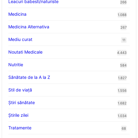
Leacuri babesti/naturiste
266
Medicina
1.088
Medicina Alternativa
267
Mediu curat
11
Noutati Medicale
4.443
Nutritie
584
Sănătate de la A la Z
1.827
Stil de viaţă
1.556
Ştiri sănătate
1.682
Știrile zilei
1.034
Tratamente
68