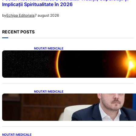
Implicații Spiritualitate în 2026
7 august 2026
by
Echipa Editoriala
RECENT POSTS
NOUTATI MEDICALE
Eclipsa de Soare din august 2026: Un
Spectacol Astronomic Pe Cerul României
NOUTATI MEDICALE
Impactul Tăierii Energetice asupra Producției
de Medicamente: Avertismentul lui
Alexandru Rogobete către Guvernul
României
NOUTATI MEDICALE