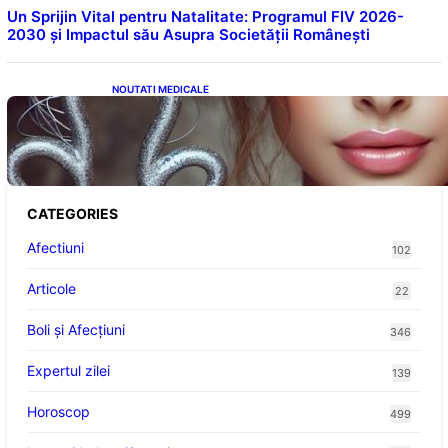
Un Sprijin Vital pentru Natalitate: Programul FIV 2026-
2030 și Impactul său Asupra Societății Românești
NOUTATI MEDICALE
Influența lui Venus: Dragoste, Noroc și
Oportunități pentru Tauri și Balanțe în
Weekendul 8-9 August
CATEGORIES
Afectiuni
102
Articole
22
Boli și Afecțiuni
346
Expertul zilei
139
Horoscop
499