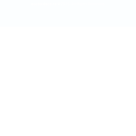
doctordeco.ro
©2026. All Rights Reserved.