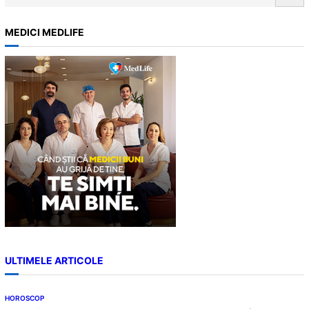
e
a
MEDICI MEDLIFE
r
c
h
ULTIMELE ARTICOLE
HOROSCOP