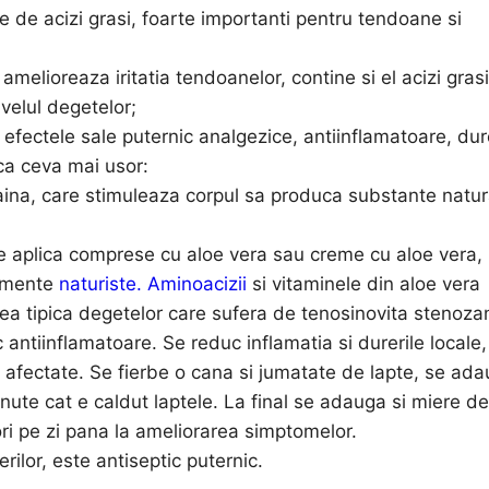
 de acizi grasi, foarte importanti pentru tendoane si
amelioreaza iritatia tendoanelor, contine si el acizi grasi
ivelul degetelor;
efectele sale puternic analgezice, antiinflamatoare, du
ca ceva mai usor:
ina, care stimuleaza corpul sa produca substante natur
se aplica comprese cu aloe vera sau creme cu aloe vera,
limente
naturiste. Aminoacizii
si vitaminele din aloe vera
atea tipica degetelor care sufera de tenosinovita stenoza
antiinflamatoare. Se reduc inflamatia si durerile locale,
or afectate. Se fierbe o cana si jumatate de lapte, se ad
nute cat e caldut laptele. La final se adauga si miere de
i pe zi pana la ameliorarea simptomelor.
rilor, este antiseptic puternic.