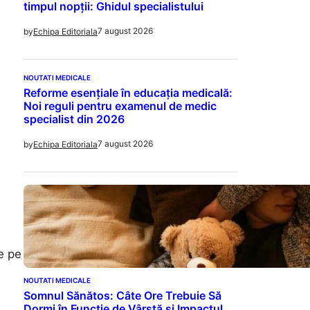
timpul nopții: Ghidul specialistului
7 august 2026
by
Echipa Editoriala
NOUTATI MEDICALE
Reforme esențiale în educația medicală:
Noi reguli pentru examenul de medic
specialist din 2026
7 august 2026
by
Echipa Editoriala
e pe
NOUTATI MEDICALE
Somnul Sănătos: Câte Ore Trebuie Să
Dormi în Funcție de Vârstă și Impactul