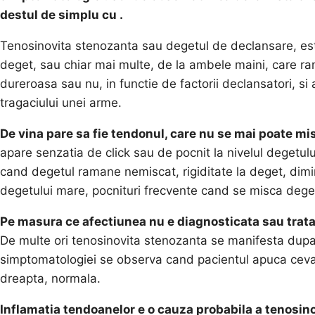
destul de simplu cu
.
Tenosinovita stenozanta sau degetul de declansare, est
deget, sau chiar mai multe, de la ambele maini, care rama
dureroasa sau nu, in functie de factorii declansatori, si
tragaciului unei arme.
De vina pare sa fie tendonul, care nu se mai poate mis
apare senzatia de click sau de pocnit la nivelul degetului
cand degetul ramane nemiscat, rigiditate la deget, dimi
degetului mare, pocnituri frecvente cand se misca deget
Pe masura ce afectiunea nu e diagnosticata sau trata
De multe ori tenosinovita stenozanta se manifesta dupa 
simptomatologiei se observa cand pacientul apuca ceva 
dreapta, normala.
Inflamatia tendoanelor e o cauza probabila a tenosin