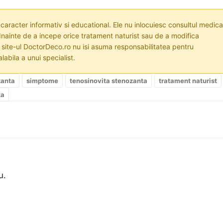
 caracter informativ si educational. Ele nu inlocuiesc consultul medica
nainte de a incepe orice tratament naturist sau de a modifica
i site-ul DoctorDeco.ro nu isi asuma responsabilitatea pentru
labila a unui specialist.
zanta
simptome
tenosinovita stenozanta
tratament naturist
ta
u.