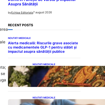
Asupra Sănătății
7 august 2026
by
Echipa Editoriala
RECENT POSTS
rerea
NOUTATI MEDICALE
ale
Alerta medicală: Riscurile grave asociate
cu medicamentele GLP-1 pentru slăbit și
impactul asupra sănătății publice
NOUTATI MEDICALE
nta;
Postul Adormirii Maicii
 se
Domnului: Tradiții,
Superstiții și Implicații
auga
Spiritualitate în 2026
NOUTATI MEDICALE
Îmbunătățirea sănătății