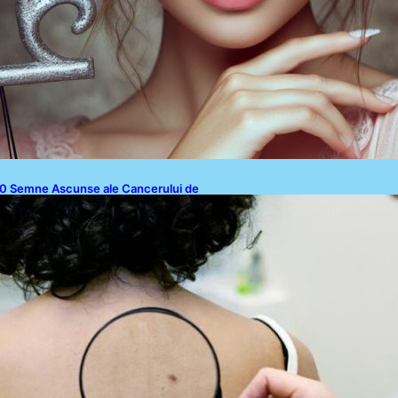
0 Semne Ascunse ale Cancerului de
iele: Ce Trebuie să Știm pentru a Ne
roteja