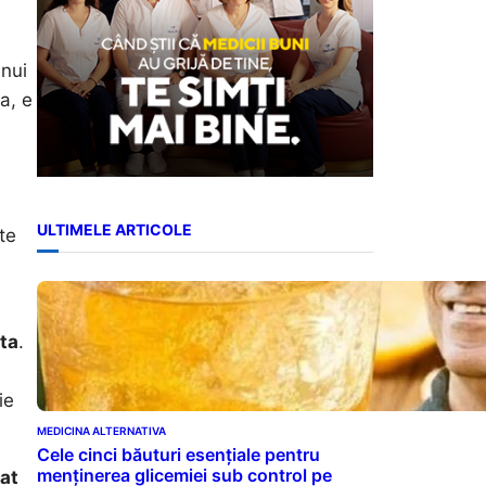
unui
a, e
ULTIMELE ARTICOLE
te
ta
.
ie
MEDICINA ALTERNATIVA
Cele cinci băuturi esențiale pentru
menținerea glicemiei sub control pe
at