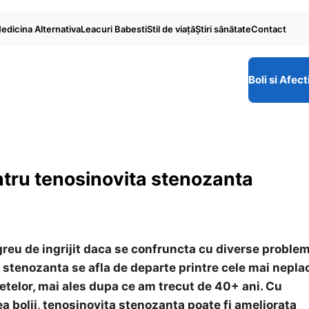
edicina Alternativa
Leacuri Babesti
Stil de viaţă
Ştiri sănătate
Contact
Boli si Afect
ntru tenosinovita stenozanta
greu de ingrijit daca se confruncta cu diverse problem
a stenozanta se afla de departe printre cele mai nepla
egetelor, mai ales dupa ce am trecut de 40+ ani. Cu
a bolii, tenosinovita stenozanta poate fi ameliorata