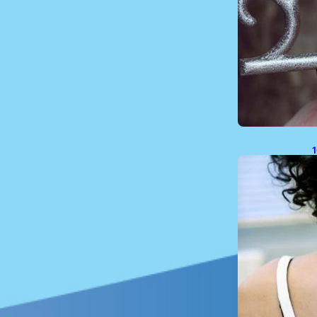
1
P
P