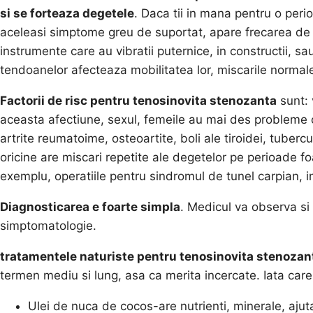
si se forteaza degetele
. Daca tii in mana pentru o peri
aceleasi simptome greu de suportat, apare frecarea de c
instrumente care au vibratii puternice, in constructii, sau
tendoanelor afecteaza mobilitatea lor, miscarile normal
Factorii de risc pentru tenosinovita stenozanta
sunt: 
aceasta afectiune, sexul, femeile au mai des probleme c
artrite reumatoime, osteoartite, boli ale tiroidei, tubercu
oricine are miscari repetite ale degetelor pe perioade foa
exemplu, operatiile pentru sindromul de tunel carpian, i
Diagnosticarea e foarte simpla
. Medicul va observa si
simptomatologie.
tratamentele naturiste pentru tenosinovita stenozan
termen mediu si lung, asa ca merita incercate. Iata care
Ulei de nuca de cocos-are nutrienti, minerale, ajut