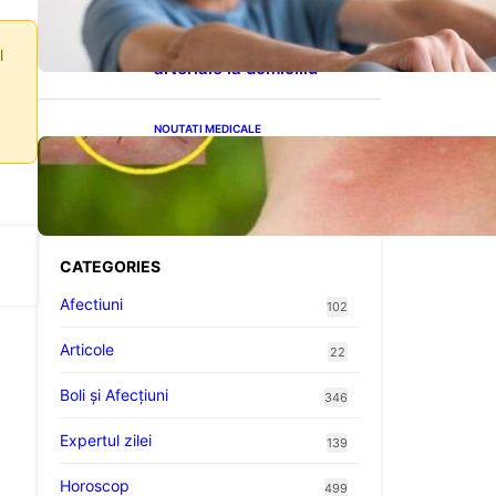
cardiovasculare: Patru
exerciții simple pentru
reducerea tensiunii
l
arteriale la domiciliu
NOUTATI MEDICALE
Cum bacteriile pielii
influențează atracția
țânțarilor: O nouă viziune
asupra alegerii victimelor
CATEGORIES
Afectiuni
102
Articole
22
Boli și Afecțiuni
346
Expertul zilei
139
Horoscop
499