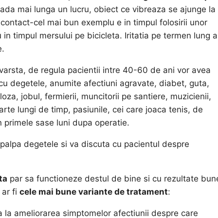
oada mai lunga un lucru, obiect ce vibreaza se ajunge la
ontact-cel mai bun exemplu e in timpul folosirii unor
 in timpul mersului pe bicicleta. Iritatia pe termen lung a
e.
varsta, de regula pacientii intre 40-60 de ani vor avea
u degetele, anumite afectiuni agravate, diabet, guta,
loza, jobul, fermierii, muncitorii pe santiere, muzicienii,
rte lungi de timp, pasiunile, cei care joaca tenis, de
n primele sase luni dupa operatie.
 palpa degetele si va discuta cu pacientul despre
ta
par sa functioneze destul de bine si cu rezultate bun
 ar fi
cele mai bune variante de tratament
:
a la ameliorarea simptomelor afectiunii despre care