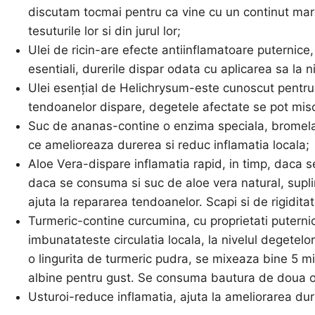
discutam tocmai pentru ca vine cu un continut mare
tesuturile lor si din jurul lor;
Ulei de ricin-are efecte antiinflamatoare puternice, 
esentiali, durerile dispar odata cu aplicarea sa la n
Ulei esențial de Helichrysum-este cunoscut pentru 
tendoanelor dispare, degetele afectate se pot mis
Suc de ananas-contine o enzima speciala, bromela
ce amelioreaza durerea si reduc inflamatia locala;
Aloe Vera-dispare inflamatia rapid, in timp, daca 
daca se consuma si suc de aloe vera natural, sup
ajuta la repararea tendoanelor. Scapi si de rigidit
Turmeric-contine curcumina, cu proprietati puternic 
imbunatateste circulatia locala, la nivelul degetel
o lingurita de turmeric pudra, se mixeaza bine 5 mi
albine pentru gust. Se consuma bautura de doua or
Usturoi-reduce inflamatia, ajuta la ameliorarea dure