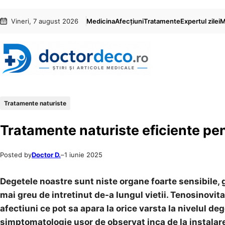
Sari
Skip
Vineri, 7 august 2026
Medicina
Afecțiuni
Tratamente
Expertul zilei
M
la
to
conținut
content
Tratamente naturiste
Tratamente naturiste eficiente pe
Posted by
Doctor D.
–
1 iunie 2025
Degetele noastre sunt niste organe foarte sensibile, 
mai greu de intretinut de-a lungul vietii. Tenosinovit
afectiuni ce pot sa apara la orice varsta la nivelul d
simptomatologie usor de observat inca de la instalare