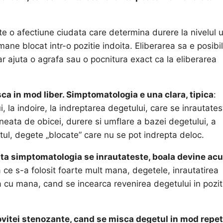
e o afectiune ciudata care determina durere la nivelul 
ne blocat intr-o pozitie indoita. Eliberarea sa e posibil
 ar ajuta o agrafa sau o pocnitura exact ca la eliberarea
ca in mod liber. Simptomatologia e una clara, tipica
:
, la indoire, la indreptarea degetului, care se inrautates
neata de obicei, durere si umflare a bazei degetului, a
ul, degete „blocate” care nu se pot indrepta deloc.
ta simptomatologia se inrautateste, boala devine acu
ce s-a folosit foarte mult mana, degetele, inrautatirea
cu mana, cand se incearca revenirea degetului in pozit
ovitei stenozante, cand se misca degetul in mod repet