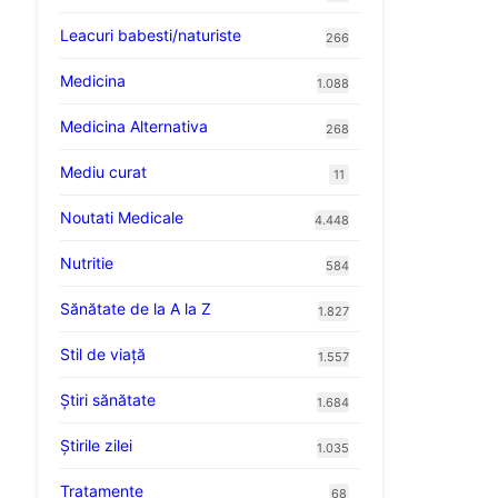
Leacuri babesti/naturiste
266
Medicina
1.088
Medicina Alternativa
268
Mediu curat
11
Noutati Medicale
4.448
Nutritie
584
Sănătate de la A la Z
1.827
Stil de viaţă
1.557
Ştiri sănătate
1.684
Știrile zilei
1.035
Tratamente
68