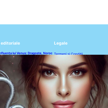
editoriale
Legale
nfluența lui Venus: Dragoste, Noroc
Termeni și Condiții
i Oportunități pentru Tauri și Balanțe
n Weekendul 8-9 August
Politica de Confidențialitate
Politica de Cookies
Disclaimer
Contact