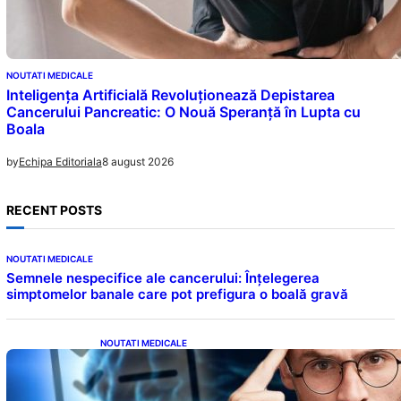
NOUTATI MEDICALE
Inteligența Artificială Revoluționează Depistarea
Cancerului Pancreatic: O Nouă Speranță în Lupta cu
Boala
8 august 2026
by
Echipa Editoriala
RECENT POSTS
NOUTATI MEDICALE
Semnele nespecifice ale cancerului: Înțelegerea
simptomelor banale care pot prefigura o boală gravă
NOUTATI MEDICALE
Inteligența dincolo de note: Semnele unui IQ
ridicat care nu țin de școală