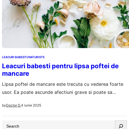
LEACURI BABESTI/NATURISTE
Leacuri babesti pentru lipsa poftei de
mancare
Lipsa poftei de mancare este trecuta cu vederea foarte
usor. Ea poate ascunde afectiuni grave si poate sa
conduca la probleme mai mari daca nu e depistat la timp
4 iunie 2025
by
Doctor D.
si motivul aparitiei sale. Leacurile babesti ar putea ajuta
cand te confrunti cu ea, atat pentru a reduce din
S
simptomatologia asociata, cat si pentru a preveni…