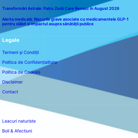
Transformări Astrale: Patru Zodii Care Renasc în August 2026
Alerta medicală: Riscurile grave asociate cu medicamentele GLP-1
pentru slăbit și impactul asupra sănătății publice
Legale
Termeni și Condiții
Politica de Confidențialitate
Politica de Cookies
Disclaimer
Contact
Navigare
Leacuri naturiste
Boli & Afectiuni