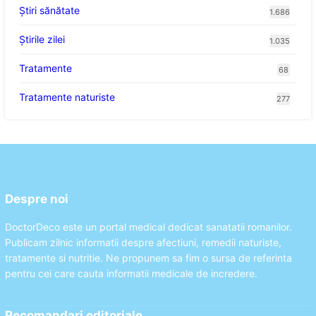
Ştiri sănătate
1.686
Știrile zilei
1.035
Tratamente
68
Tratamente naturiste
277
Despre noi
DoctorDeco este un portal medical dedicat sanatatii romanilor.
Publicam zilnic informatii despre afectiuni, remedii naturiste,
tratamente si nutritie. Ne propunem sa fim o sursa de referinta
pentru cei care cauta informatii medicale de incredere.
Recomandari editoriale