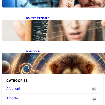
NOUTATI MEDICALE
Semnele unei deficiențe de proteine:
Impactul asupra sănătății tale
HOROSCOP
Portalul Leului 8/8: Oportunități de
Abundență pentru Cinci Zodii în 2026
CATEGORIES
Afectiuni
102
Articole
22