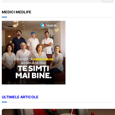
e
a
MEDICI MEDLIFE
r
c
h
ULTIMELE ARTICOLE