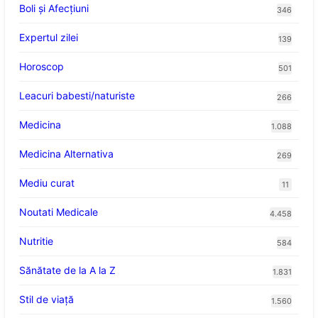
Boli și Afecțiuni
346
Expertul zilei
139
Horoscop
501
Leacuri babesti/naturiste
266
Medicina
1.088
Medicina Alternativa
269
Mediu curat
11
Noutati Medicale
4.458
Nutritie
584
Sănătate de la A la Z
1.831
Stil de viaţă
1.560