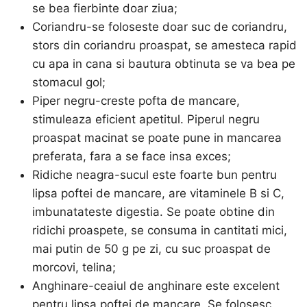
se bea fierbinte doar ziua;
Coriandru-se foloseste doar suc de coriandru,
stors din coriandru proaspat, se amesteca rapid
cu apa in cana si bautura obtinuta se va bea pe
stomacul gol;
Piper negru-creste pofta de mancare,
stimuleaza eficient apetitul. Piperul negru
proaspat macinat se poate pune in mancarea
preferata, fara a se face insa exces;
Ridiche neagra-sucul este foarte bun pentru
lipsa poftei de mancare, are vitaminele B si C,
imbunatateste digestia. Se poate obtine din
ridichi proaspete, se consuma in cantitati mici,
mai putin de 50 g pe zi, cu suc proaspat de
morcovi, telina;
Anghinare-ceaiul de anghinare este excelent
pentru lipsa poftei de mancare. Se folosesc