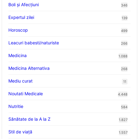
Boli și Afecțiuni
346
Expertul zilei
139
Horoscop
499
Leacuri babesti/naturiste
266
Medicina
1.088
Medicina Alternativa
268
Mediu curat
11
Noutati Medicale
4.448
Nutritie
584
Sănătate de la A la Z
1.827
Stil de viaţă
1.557