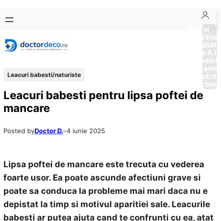
Sari
Skip
la
to
Boli si
Afectiun
conținut
content
Sănătat
de la A la
Medici
Tratame
Leacuri babesti/naturiste
Nutriti
Diction
Leacuri babesti pentru lipsa poftei de
mancare
Posted by
Doctor D.
–
4 iunie 2025
Lipsa poftei de mancare este trecuta cu vederea
foarte usor. Ea poate ascunde afectiuni grave si
poate sa conduca la probleme mai mari daca nu e
depistat la timp si motivul aparitiei sale. Leacurile
babesti ar putea ajuta cand te confrunti cu ea, atat