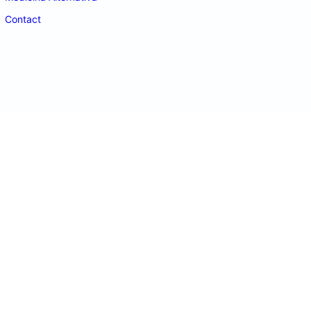
Contact
doctordeco.ro
©2026. All Rights Reserved.