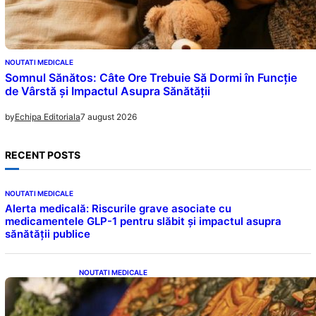
NOUTATI MEDICALE
Somnul Sănătos: Câte Ore Trebuie Să Dormi în Funcție
de Vârstă și Impactul Asupra Sănătății
7 august 2026
by
Echipa Editoriala
RECENT POSTS
NOUTATI MEDICALE
Alerta medicală: Riscurile grave asociate cu
medicamentele GLP-1 pentru slăbit și impactul asupra
sănătății publice
NOUTATI MEDICALE
Postul Adormirii Maicii Domnului: Tradiții,
Superstiții și Implicații Spiritualitate în 2026