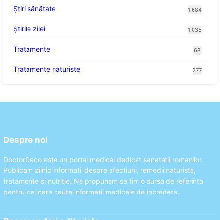
Ştiri sănătate
1.684
Știrile zilei
1.035
Tratamente
68
Tratamente naturiste
277
Despre noi
DoctorDeco este un portal medical dedicat sanatatii romanilor.
Publicam zilnic informatii despre afectiuni, remedii naturiste,
tratamente si nutritie. Ne propunem sa fim o sursa de referinta
pentru cei care cauta informatii medicale de incredere.