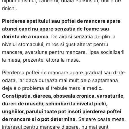
hipotiroidismul, cancerul, boala Parkinson, bolile de
rinichi.
Pierderea apetitului sau poftei de mancare apare
atunci cand nu apare senzatia de foame sau
dorinta de a manca
. De aici si senzatia de plin la
nivelul stomacului, miros si gust alterat pentru
mancare, aversiune pentru mancare, lipsa socializarii
la masa, prezentei altora la masa.
Pierderea poftei de mancare apare gradual sau dintr-
odata, iar daca dureaza mai mult de o saptamana
deja e o problema si trebuie mers la medic
.
Constipatia, diareea, oboseala cronica, varsaturile,
dureri de muschi, schimbari la nivelul pielii,
unghiilor, parului toate pot insoti pierderea poftei
de mancare si o pot determina
. Se sare peste mese,
interesul pentru mancare dispare, nu mai sunt