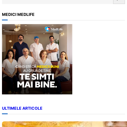
e
a
MEDICI MEDLIFE
r
c
h
ULTIMELE ARTICOLE