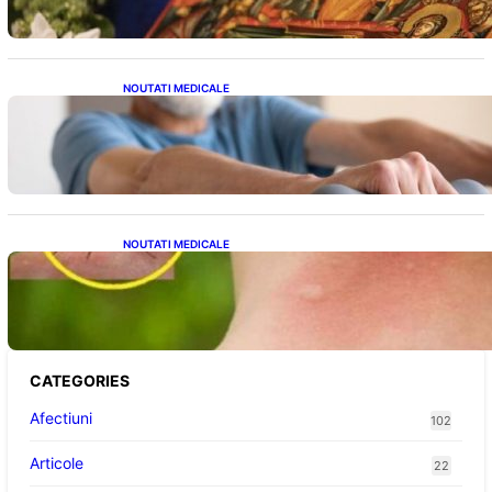
NOUTATI MEDICALE
Îmbunătățirea sănătății cardiovasculare:
Patru exerciții simple pentru reducerea
tensiunii arteriale la domiciliu
NOUTATI MEDICALE
Cum bacteriile pielii influențează atracția
țânțarilor: O nouă viziune asupra alegerii
victimelor
CATEGORIES
Afectiuni
102
Articole
22