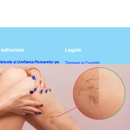
editoriale
Legale
aricele și Umflarea Picioarelor pe
Termeni și Condiții
aniculă: Înțelegerea Simptomelor și
ăsurilor de Prevenție
Politica de Confidențialitate
Politica de Cookies
Disclaimer
Contact