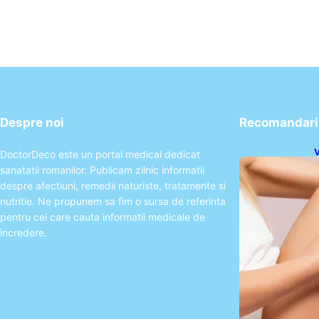
Despre noi
Recomandari 
V
DoctorDeco este un portal medical dedicat
C
sanatatii romanilor. Publicam zilnic informatii
M
despre afectiuni, remedii naturiste, tratamente si
nutritie. Ne propunem sa fim o sursa de referinta
pentru cei care cauta informatii medicale de
incredere.