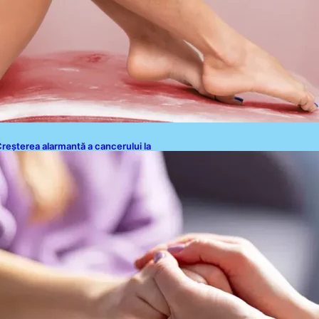
reșterea alarmantă a cancerului la
ineri: o analiză detaliată a tendințelor
lobale