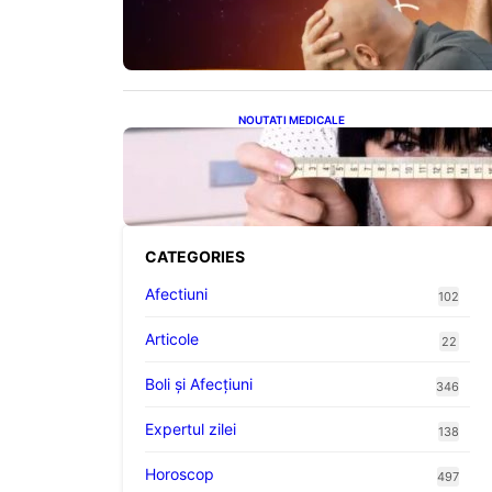
Astrologii Despre Sufletele
Bătrâne și Lunile de Naștere
NOUTATI MEDICALE
Inovație Revoluționară în
Tratamentul Obezității:
Gastroplastie Endoscopică fără
Bisturiu
CATEGORIES
Afectiuni
102
Articole
22
Boli și Afecțiuni
346
Expertul zilei
138
Horoscop
497