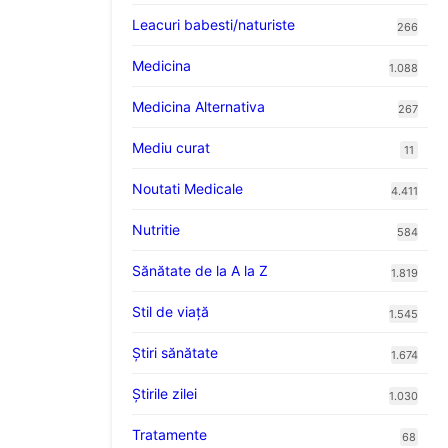
Leacuri babesti/naturiste
266
Medicina
1.088
Medicina Alternativa
267
Mediu curat
11
Noutati Medicale
4.411
Nutritie
584
Sănătate de la A la Z
1.819
Stil de viaţă
1.545
Ştiri sănătate
1.674
Știrile zilei
1.030
Tratamente
68