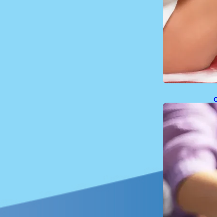
C
t
g