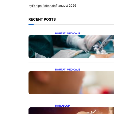
7 august 2026
by
Echipa Editoriala
RECENT POSTS
NOUTATI MEDICALE
Colecistectomia: O Privire
Detaliată Asupra Intervenției
Chirurgicale și Impactul Său
Asupra Sănătății
NOUTATI MEDICALE
Revoluția Vaccinurilor: Primul
Vaccin Experimental Împotriva
Cancerului de Colon în Studiu
Uman
HOROSCOP
Mituri și Realități: Ce Spun