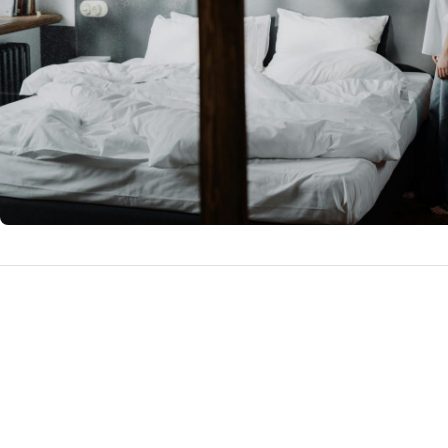
14 ianuari
by
Doctor D.
pentru inima. Atu