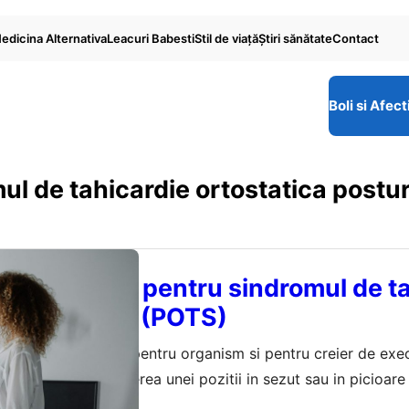
edicina Alternativa
Leacuri Babesti
Stil de viaţă
Ştiri sănătate
Contact
Boli si Afect
l de tahicardie ortostatica postu
e naturiste pentru sindromul de t
ca posturala (POTS)
ceva banal, simplu pentru organism si pentru creier de exec
la verticala si metinerea unei pozitii in sezut sau in picioar
duce provocari destul de mari mai ales pentru sistemul circ