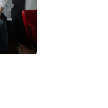
e 2025
nci cand circulatia sangelui si ritmul cardiac se modifica f