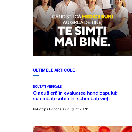
oarte…
ULTIMELE ARTICOLE
NOUTATI MEDICALE
O nouă eră în evaluarea handicapului:
schimbați criteriile, schimbați vieți
7 august 2026
by
Echipa Editoriala