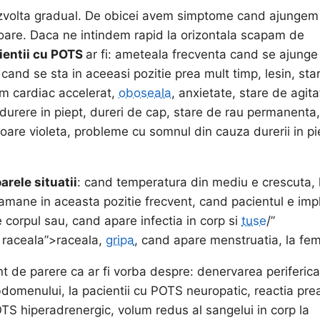
ezvolta gradual. De obicei avem simptome cand ajungem
icioare. Daca ne intindem rapid la orizontala scapam de
ientii cu POTS
ar fi: ameteala frecventa cand se ajunge 
cand se sta in aceeasi pozitie prea mult timp, lesin, sta
itm cardiac accelerat,
oboseala
, anxietate, stare de agita
 durere in piept, dureri de cap, stare de rau permanenta,
culoare violeta, probleme cu somnul din cauza durerii in pi
rele situatii
: cand temperatura din mediu e crescuta, 
ramane in aceasta pozitie frecvent, cand pacientul e impl
pe corpul sau, cand apare infectia in corp si
tuse
/”
e raceala”>raceala,
gripa
, cand apare menstruatia, la fem
nt de parere ca ar fi vorba despre: denervarea periferica
bdomenului, la pacientii cu POTS neuropatic, reactia pre
OTS hiperadrenergic, volum redus al sangelui in corp la