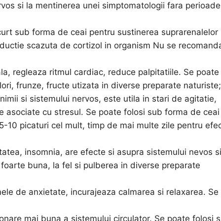
ervos si la mentinerea unei simptomatologii fara perioad
rt sub forma de ceai pentru sustinerea suprarenalelor 
uctie scazuta de cortizol in organism Nu se recomand
a, regleaza ritmul cardiac, reduce palpitatiile. Se poate
ri, frunze, fructe utizata in diverse preparate naturiste;
mii si sistemului nervos, este utila in stari de agitatie,
ere asociate cu stresul. Se poate folosi sub forma de ceai
, 5-10 picaturi cel mult, timp de mai multe zile pentru efe
tatea, insomnia, are efecte si asupra sistemului nevos s
foarte buna, la fel si pulberea in diverse preparate
le de anxietate, incurajeaza calmarea si relaxarea. Se
ionare mai buna a sistemului circulator. Se poate folosi 