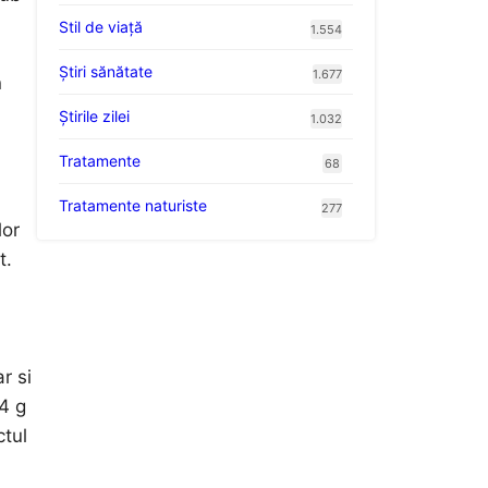
Stil de viaţă
1.554
Ştiri sănătate
1.677
n
Știrile zilei
1.032
Tratamente
68
Tratamente naturiste
277
lor
t.
r si
4 g
ctul