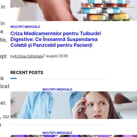
 in
in
NOUTATI MEDICALE
re
Criza Medicamentelor pentru Tulburări
Digestive: Ce Înseamnă Suspendarea
tie,
Colebil și Panzcebil pentru Pacienți
ept
7 august 2026
by
Echipa Editoriala
RECENT POSTS
la
icat
NOUTATI MEDICALE
Impactul Cuvintelor: Cele 7
Fraze Pe Care Părinții Ar
ei.
Trebui Să Le Evite Cu Primul
Născut
, cu
a
NOUTATI MEDICALE