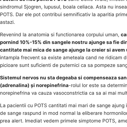
sindromul Sjogren, lupusul, boala celiaca. Asta nu inse
POTS. Dar ele pot contribui semnificativ la aparitia pr
astazi.
Revenind la anatomia si functionarea corpului uman,
ca
pornind 10%-15% din sangele nostru ajunge sa fie dire
cantitate mai mica de sange ajunge la creier si avem
intampla frecvent sa existe ameteala cand ne ridicam de 
picioare sunt suficienti de puternici ca sa pompeze sang
Sistemul nervos nu sta degeaba si compenseaza sange
(adrenalina) și norepinefrina
-rolul lor este sa determi
norepinefrina va cauza vasoconstrictia ca sa ai mai mult 
La pacientii cu POTS cantitati mai mari de sange ajung i
de sange raspund in mod normal la eliberare hormonilor,
prea alert. Imediat vedem primele simptome POTS, amete