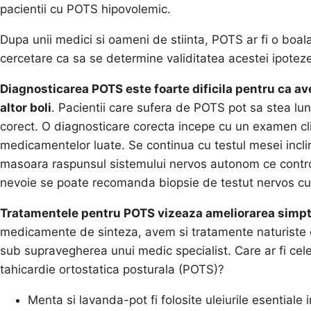
pacientii cu POTS hipovolemic.
Dupa unii medici si oameni de stiinta, POTS ar fi o boal
cercetare ca sa se determine validitatea acestei ipoteze
Diagnosticarea POTS este foarte dificila pentru ca
altor boli
. Pacientii care sufera de POTS pot sa stea lun
corect. O diagnosticare corecta incepe cu un examen cli
medicamentelor luate. Se continua cu testul mesei incli
masoara raspunsul sistemului nervos autonom ce control
nevoie se poate recomanda biopsie de testut nervos cu
Tratamentele pentru POTS vizeaza ameliorarea simpt
medicamente de sinteza, avem si tratamente naturiste e
sub supravegherea unui medic specialist. Care ar fi cel
tahicardie ortostatica posturala (POTS)?
Menta si lavanda-pot fi folosite uleiurile esentiale