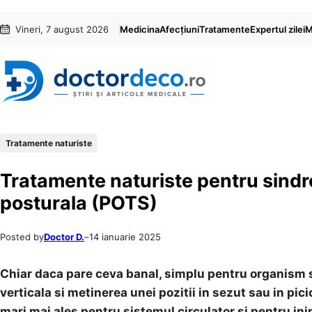
Sari
Skip
Vineri, 7 august 2026
Medicina
Afecțiuni
Tratamente
Expertul zilei
M
la
to
conținut
content
Tratamente naturiste
Tratamente naturiste pentru sindr
posturala (POTS)
Posted by
Doctor D.
–
14 ianuarie 2025
Chiar daca pare ceva banal, simplu pentru organism si 
verticala si metinerea unei pozitii in sezut sau in pi
mari mai ales pentru sistemul circulator si pentru ini