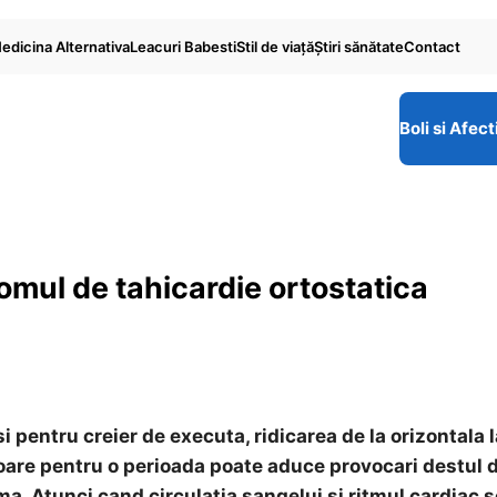
edicina Alternativa
Leacuri Babesti
Stil de viaţă
Ştiri sănătate
Contact
Boli si Afect
omul de tahicardie ortostatica
pentru creier de executa, ridicarea de la orizontala l
cioare pentru o perioada poate aduce provocari destul 
ma. Atunci cand circulatia sangelui si ritmul cardiac s