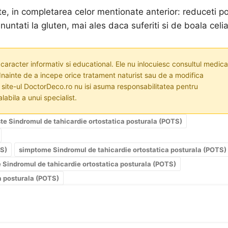
nte, in completarea celor mentionate anterior: reduceti po
untati la gluten, mai ales daca suferiti si de boala celi
 caracter informativ si educational. Ele nu inlocuiesc consultul medica
nainte de a incepe orice tratament naturist sau de a modifica
i site-ul DoctorDeco.ro nu isi asuma responsabilitatea pentru
labila a unui specialist.
te Sindromul de tahicardie ortostatica posturala (POTS)
TS)
simptome Sindromul de tahicardie ortostatica posturala (POTS)
 Sindromul de tahicardie ortostatica posturala (POTS)
a posturala (POTS)