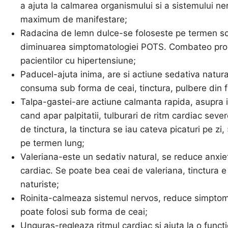
a ajuta la calmarea organismului si a sistemului n
maximum de manifestare;
Radacina de lemn dulce-se foloseste pe termen scu
diminuarea simptomatologiei POTS. Combateo prod
pacientilor cu hipertensiune;
Paducel-ajuta inima, are si actiune sedativa natural
consuma sub forma de ceai, tinctura, pulbere din flo
Talpa-gastei-are actiune calmanta rapida, asupra ini
cand apar palpitatii, tulburari de ritm cardiac sev
de tinctura, la tinctura se iau cateva picaturi pe zi
pe termen lung;
Valeriana-este un sedativ natural, se reduce anxie
cardiac. Se poate bea ceai de valeriana, tinctura e 
naturiste;
Roinita-calmeaza sistemul nervos, reduce simptome
poate folosi sub forma de ceai;
Unguras-regleaza ritmul cardiac si ajuta la o funct