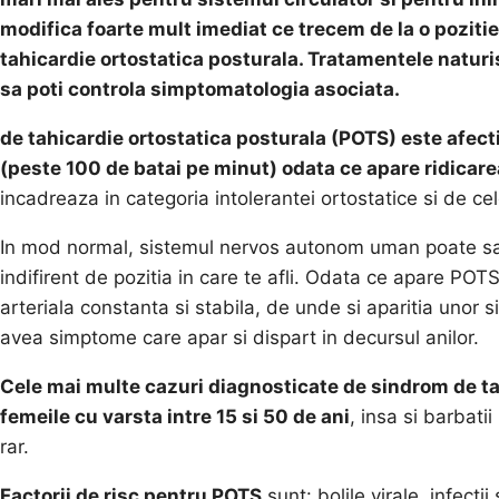
modifica foarte mult imediat ce trecem de la o poziti
tahicardie ortostatica posturala. Tratamentele naturis
sa poti controla simptomatologia asociata.
de tahicardie ortostatica posturala (POTS) este afect
(peste 100 de batai pe minut) odata ce apare ridicarea
incadreaza in categoria intolerantei ortostatice si de c
In mod normal, sistemul nervos autonom uman poate sa asi
indifirent de pozitia in care te afli. Odata ce apare P
arteriala constanta si stabila, de unde si aparitia unor 
avea simptome care apar si dispart in decursul anilor.
Cele mai multe cazuri diagnosticate de sindrom de tah
femeile cu varsta intre 15 si 50 de ani
, insa si barbat
rar.
Factorii de risc pentru POTS
sunt: bolile virale, infectii