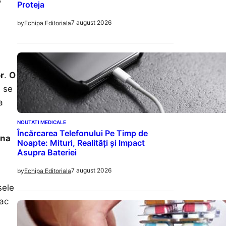
Proteja
7 august 2026
by
Echipa Editoriala
r
.
O
 se
a
NOUTATI MEDICALE
Încărcarea Telefonului Pe Timp de
ina
Noapte: Mituri, Realități și Impact
Asupra Bateriei
7 august 2026
by
Echipa Editoriala
sele
iac