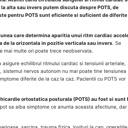
e la alta sau invers putem discuta despre POTS,
de
te pentru POTS sunt eficiente si suficient de diferite
iunea care determina aparitia unui ritm cardiac accel
 de la orizontala in pozitie verticala sau invers
. Se
ele mai multe ori poate trece neobservata.
gure echilibrul ritmului cardiac si tensiunii arteriale,
OTS, sistemul nervos autonom nu mai poate tine tensiunea
simptome diferite de la caz la caz. Pacientii cu POTS vor
icardie ortostatica posturala (POTS) au fost si sunt 
ii pot sa aiba simptome ce anunta aceasta afectiune, dar
 serioase, sarcina, trauma fizica, lovituri la cap, operatiile