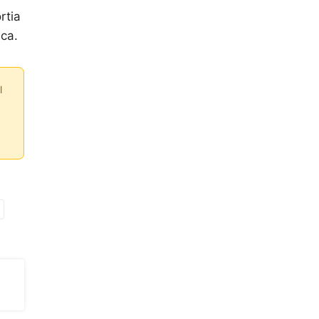
rtia
aca.
l