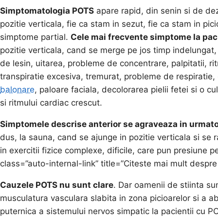
Simptomatologia POTS
apare rapid, din senin si de d
pozitie verticala, fie ca stam in sezut, fie ca stam in p
simptome partial.
Cele mai frecvente simptome la pac
pozitie verticala, cand se merge pe jos timp indelungat, 
de lesin, uitarea, probleme de concentrare, palpitatii, r
transpiratie excesiva, tremurat, probleme de respiratie,
balonare
, paloare faciala, decolorarea pielii fetei si o 
si ritmului cardiac crescut.
Simptomele descrise anterior se agraveaza in urmatoa
dus, la sauna, cand se ajunge in pozitie verticala si se 
in exercitii fizice complexe, dificile, care pun presiune 
class=”auto-internal-link” title=”Citeste mai mult despr
Cauzele POTS nu sunt clare
. Dar oamenii de stiinta su
musculatura vasculara slabita in zona picioarelor si a a
puternica a sistemului nervos simpatic la pacientii cu P