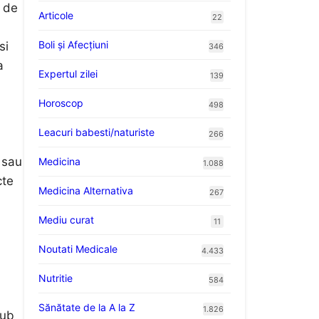
e de
Articole
22
Boli și Afecțiuni
si
346
a
Expertul zilei
139
Horoscop
498
Leacuri babesti/naturiste
266
 sau
Medicina
1.088
cte
Medicina Alternativa
267
i
Mediu curat
11
Noutati Medicale
4.433
Nutritie
584
Sănătate de la A la Z
1.826
sub