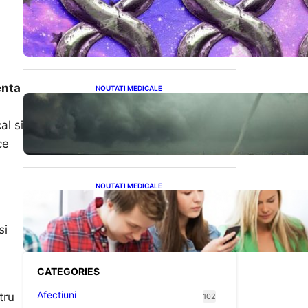
Energia Banilor și a
Norocului: Ce să Eviți pe 8
August pentru a Nu Bloca
Fluxul Prosperității
enta
NOUTATI MEDICALE
România în fața unei veri
extreme: Canicula și
al si
efectele sale devastatoare
în august
ce
NOUTATI MEDICALE
Impactul ascuns al
smartphone-urilor asupra
sănătății: Cum scrollingul
si
zilnic ne afectează corpul
CATEGORIES
Afectiuni
tru
102