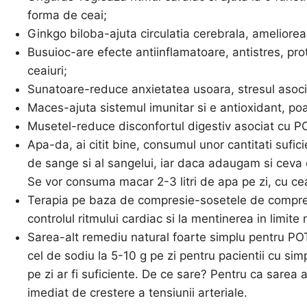
forma de ceai;
Ginkgo biloba-ajuta circulatia cerebrala, ameliore
Busuioc-are efecte antiinflamatoare, antistres, pr
ceaiuri;
Sunatoare-reduce anxietatea usoara, stresul asoc
Maces-ajuta sistemul imunitar si e antioxidant, p
Musetel-reduce disconfortul digestiv asociat cu P
Apa-da, ai citit bine, consumul unor cantitati sufic
de sange si al sangelui, iar daca adaugam si ceva 
Se vor consuma macar 2-3 litri de apa pe zi, cu cea
Terapia pe baza de compresie-sosetele de compresi
controlul ritmului cardiac si la mentinerea in limite 
Sarea-alt remediu natural foarte simplu pentru P
cel de sodiu la 5-10 g pe zi pentru pacientii cu
pe zi ar fi suficiente. De ce sare? Pentru ca sarea a
imediat de crestere a tensiunii arteriale.