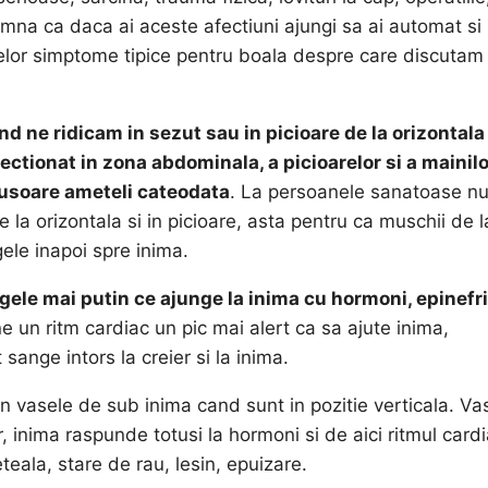
amna ca daca ai aceste afectiuni ajungi sa ai automat si
imelor simptome tipice pentru boala despre care discutam
nd ne ridicam in sezut sau in picioare de la orizontala
ctionat in zona abdominala, a picioarelor si a mainilo
 usoare ameteli cateodata
. La persoanele sanatoase nu
la orizontala si in picioare, asta pentru ca muschii de l
ele inapoi spre inima.
le mai putin ce ajunge la inima cu hormoni, epinefr
ne un ritm cardiac un pic mai alert ca sa ajute inima,
sange intors la creier si la inima.
n vasele de sub inima cand sunt in pozitie verticala. Va
 inima raspunde totusi la hormoni si de aici ritmul card
ala, stare de rau, lesin, epuizare.