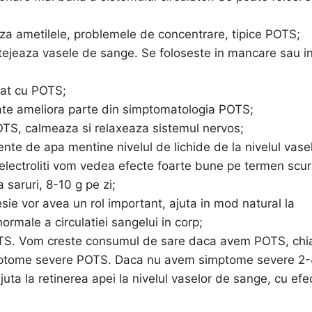
aza ametilele, problemele de concentrare, tipice POTS;
otejeaza vasele de sange. Se foloseste in mancare sau i
iat cu POTS;
oate ameliora parte din simptomatologia POTS;
OTS, calmeaza si relaxeaza sistemul nervos;
iente de apa mentine nivelul de lichide de la nivelul vase
electroliti vom vedea efecte foarte bune pe termen scur
 saruri, 8-10 g pe zi;
e vor avea un rol important, ajuta in mod natural la
normale a circulatiei sangelui in corp;
OTS. Vom creste consumul de sare daca avem POTS, chia
 simptome severe POTS. Daca nu avem simptome severe 2-
juta la retinerea apei la nivelul vaselor de sange, cu efe