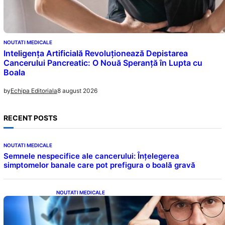
NOUTATI MEDICALE
Inteligența Artificială Revoluționează Depistarea
Cancerului Pancreatic: O Nouă Speranță în Lupta cu
Boala
8 august 2026
by
Echipa Editoriala
RECENT POSTS
NOUTATI MEDICALE
Semnele nespecifice ale cancerului: Înțelegerea
simptomelor banale care pot prefigura o boală gravă
NOUTATI MEDICALE
Inteligența dincolo de note: Semnele unui IQ
ridicat care nu țin de școală