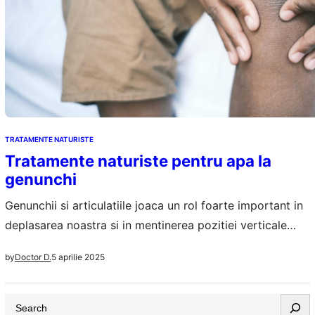
TRATAMENTE NATURISTE
Tratamente naturiste pentru apa la
genunchi
Genunchii si articulatiile joaca un rol foarte important in
deplasarea noastra si in mentinerea pozitiei verticale
cand suntem in picioare. articulatiilor avem lichid tot
5 aprilie 2025
by
Doctor D.
timpul, lichidul sinovial, doar ca in anumite situatii acest
lichid se acumuleaza in exces si apare hidartroza sau
S
apa la genunchi, cum mai e cunoscuta in popor.