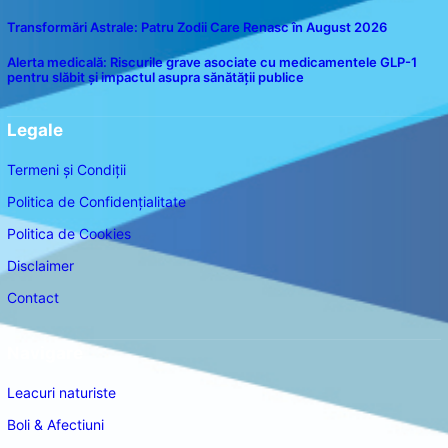
Transformări Astrale: Patru Zodii Care Renasc în August 2026
Alerta medicală: Riscurile grave asociate cu medicamentele GLP-1
pentru slăbit și impactul asupra sănătății publice
Legale
Termeni și Condiții
Politica de Confidențialitate
Politica de Cookies
Disclaimer
Contact
Navigare
Leacuri naturiste
Boli & Afectiuni