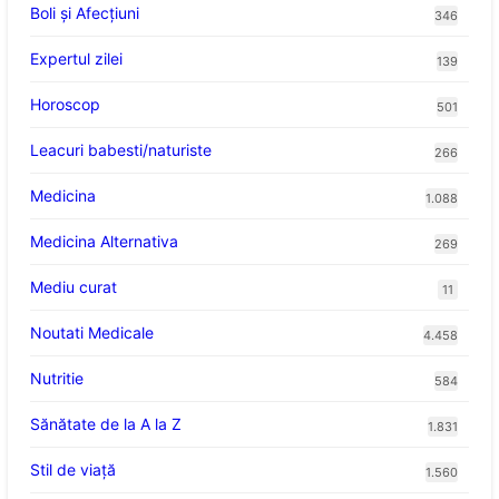
Boli și Afecțiuni
346
Expertul zilei
139
Horoscop
501
Leacuri babesti/naturiste
266
Medicina
1.088
Medicina Alternativa
269
Mediu curat
11
Noutati Medicale
4.458
Nutritie
584
Sănătate de la A la Z
1.831
Stil de viaţă
1.560