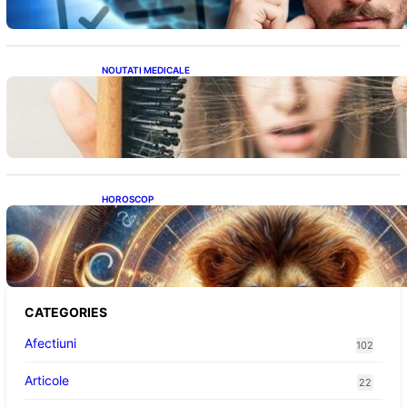
NOUTATI MEDICALE
Semnele unei deficiențe de proteine:
Impactul asupra sănătății tale
HOROSCOP
Portalul Leului 8/8: Oportunități de
Abundență pentru Cinci Zodii în 2026
CATEGORIES
Afectiuni
102
Articole
22