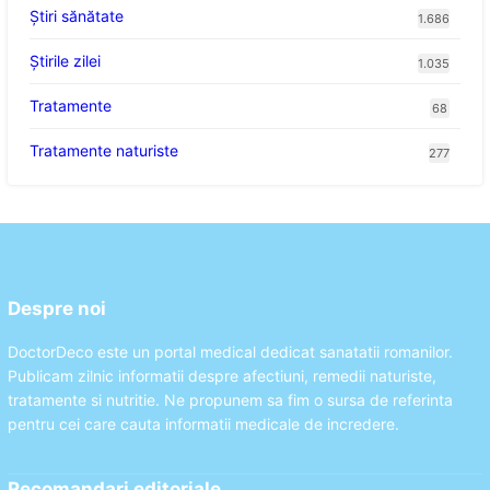
Ştiri sănătate
1.686
Știrile zilei
1.035
Tratamente
68
Tratamente naturiste
277
Despre noi
DoctorDeco este un portal medical dedicat sanatatii romanilor.
Publicam zilnic informatii despre afectiuni, remedii naturiste,
tratamente si nutritie. Ne propunem sa fim o sursa de referinta
pentru cei care cauta informatii medicale de incredere.
Recomandari editoriale