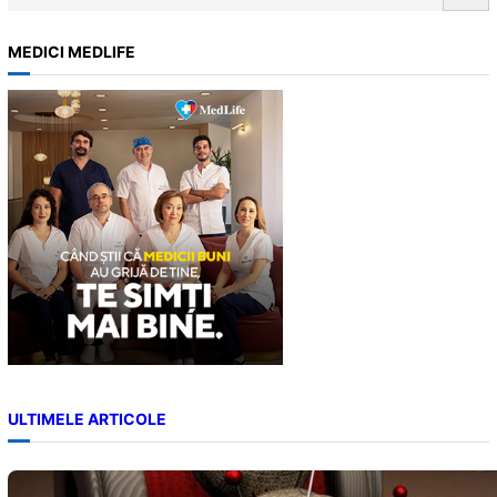
e
Tratamentele naturiste pentru apa…
a
MEDICI MEDLIFE
r
c
h
ULTIMELE ARTICOLE