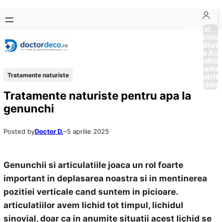
Sari
Skip
la
to
Boli si
Afectiun
conținut
content
Sănătat
de la A la
Medici
Tratame
Tratamente naturiste
Nutriti
Diction
Tratamente naturiste pentru apa la
genunchi
Posted by
Doctor D.
–
5 aprilie 2025
Genunchii si articulatiile joaca un rol foarte
important in deplasarea noastra si in mentinerea
pozitiei verticale cand suntem in picioare.
articulatiilor avem lichid tot timpul, lichidul
sinovial, doar ca in anumite situatii acest lichid se