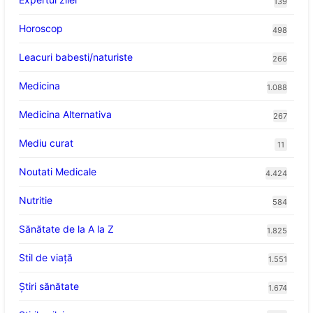
139
Horoscop
498
Leacuri babesti/naturiste
266
Medicina
1.088
Medicina Alternativa
267
Mediu curat
11
Noutati Medicale
4.424
Nutritie
584
Sănătate de la A la Z
1.825
Stil de viaţă
1.551
Ştiri sănătate
1.674