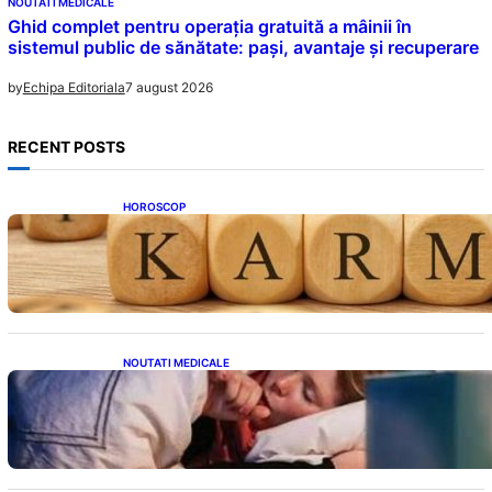
NOUTATI MEDICALE
Ghid complet pentru operația gratuită a mâinii în
sistemul public de sănătate: pași, avantaje și recuperare
7 august 2026
by
Echipa Editoriala
RECENT POSTS
HOROSCOP
Eclipsa și Karma: Impactul Emoțional Asupra
Zodiilor Leu și Vărsător
NOUTATI MEDICALE
Tusea seacă nocturnă: Semnale importante
despre sănătatea inimii tale