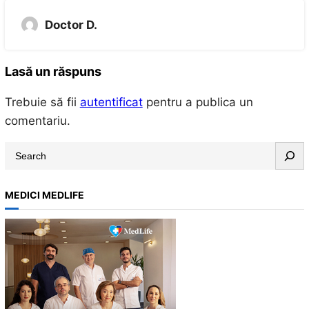
Doctor D.
Lasă un răspuns
Trebuie să fii
autentificat
pentru a publica un
comentariu.
S
e
a
MEDICI MEDLIFE
r
c
h