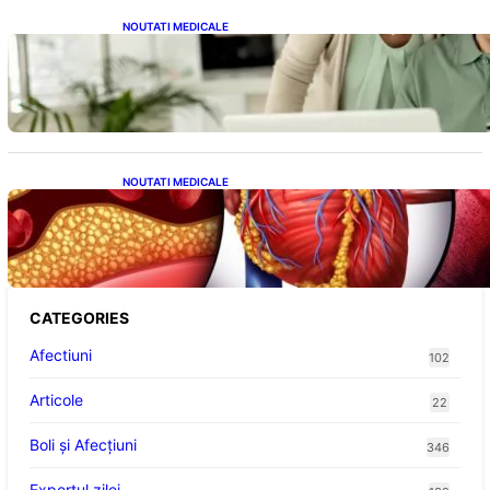
NOUTATI MEDICALE
Sprijin financiar pentru pensionari: Ce
înseamnă ajutoarele de până la 500 de lei în
2026
NOUTATI MEDICALE
Descoperirea revoluționară: Afereza
terapeutică, un posibil aliat în eliminarea
microplasticelor din sânge
CATEGORIES
Afectiuni
102
Articole
22
Boli și Afecțiuni
346
Expertul zilei