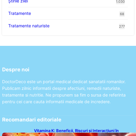
Știrile zilei
1.030
Tratamente
68
Tratamente naturiste
277
Despre noi
DoctorDeco este un portal medical dedicat sanatatii romanilor.
Publicam zilnic informatii despre afectiuni, remedii naturiste,
tratamente si nutritie. Ne propunem sa fim o sursa de referinta
pentru cei care cauta informatii medicale de incredere.
Recomandari editoriale
Vitamina K: Beneficii, Riscuri și Interacțiuni în
Coagularea Sângelui