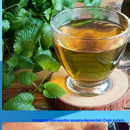
Impactul obiceiurilor asupra demenței: Cum putem
preveni îmbătrânirea prematură a creierului