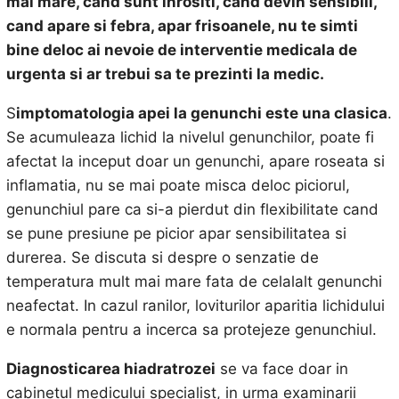
mai mare, cand sunt inrositi, cand devin sensibili,
cand apare si febra, apar frisoanele, nu te simti
bine deloc ai nevoie de interventie medicala de
urgenta si ar trebui sa te prezinti la medic.
S
imptomatologia apei la genunchi este una clasica
.
Se acumuleaza lichid la nivelul genunchilor, poate fi
afectat la inceput doar un genunchi, apare roseata si
inflamatia, nu se mai poate misca deloc piciorul,
genunchiul pare ca si-a pierdut din flexibilitate cand
se pune presiune pe picior apar sensibilitatea si
durerea. Se discuta si despre o senzatie de
temperatura mult mai mare fata de celalalt genunchi
neafectat. In cazul ranilor, loviturilor aparitia lichidului
e normala pentru a incerca sa protejeze genunchiul.
Diagnosticarea hiadratrozei
se va face doar in
cabinetul medicului specialist, in urma examinarii