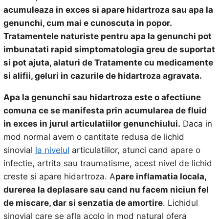
acumuleaza in exces si apare hidartroza sau apa la
genunchi, cum mai e cunoscuta in popor.
Tratamentele naturiste pentru apa la genunchi pot
imbunatati rapid simptomatologia greu de suportat
si pot ajuta, alaturi de Tratamente cu medicamente
si alifii, geluri in cazurile de hidartroza agravata.
Apa la genunchi sau hidartroza este o afectiune
comuna ce se manifesta prin acumularea de fluid
in exces in jurul articulatiilor genunchiului.
Daca in
mod normal avem o cantitate redusa de lichid
sinovial
la nivelul
articulatiilor, atunci cand apare o
infectie, artrita sau traumatisme, acest nivel de lichid
creste si apare hidartroza. A
pare inflamatia locala,
durerea la deplasare sau cand nu facem niciun fel
de miscare, dar si senzatia de amortire
. Lichidul
sinovial care se afla acolo in mod natural ofera