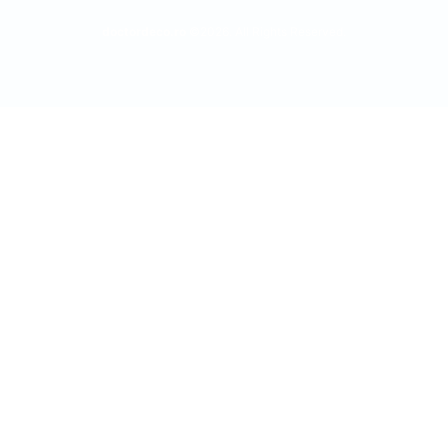
doctordeco.ro
©2026. All Rights Reserved.