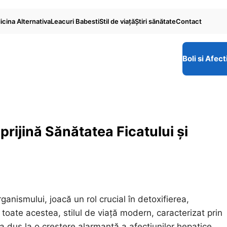
cina Alternativa
Leacuri Babesti
Stil de viaţă
Ştiri sănătate
Contact
Boli si Afect
rijină Sănătatea Ficatului și
ganismului, joacă un rol crucial în detoxifierea,
toate acestea, stilul de viață modern, caracterizat prin
a dus la o creștere alarmantă a afecțiunilor hepatice,