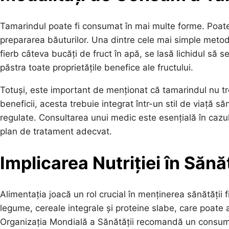
Tamarindul poate fi consumat în mai multe forme. Poate 
prepararea băuturilor. Una dintre cele mai simple meto
fierb câteva bucăți de fruct în apă, se lasă lichidul să
păstra toate proprietățile benefice ale fructului.
Totuși, este important de menționat că tamarindul nu t
beneficii, acesta trebuie integrat într-un stil de viață săn
regulate. Consultarea unui medic este esențială în cazul
plan de tratament adecvat.
Implicarea Nutriției în Sănă
Alimentația joacă un rol crucial în menținerea sănătății f
legume, cereale integrale și proteine slabe, care poate a
Organizația Mondială a Sănătății recomandă un consum 