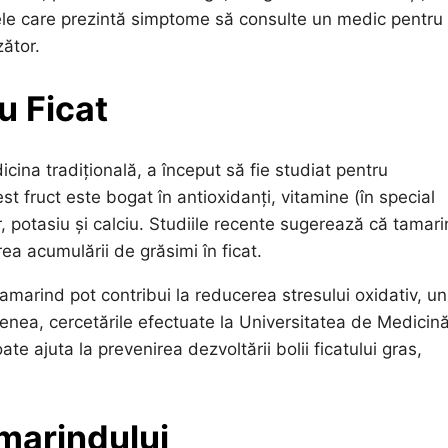
nele care prezintă simptome să consulte un medic pentru
ător.
u Ficat
icina tradițională, a început să fie studiat pentru
est fruct este bogat în antioxidanți, vitamine (în special
, potasiu și calciu. Studiile recente sugerează că tamari
rea acumulării de grăsimi în ficat.
tamarind pot contribui la reducerea stresului oxidativ, un
menea, cercetările efectuate la Universitatea de Medicin
e ajuta la prevenirea dezvoltării bolii ficatului gras,
marindului