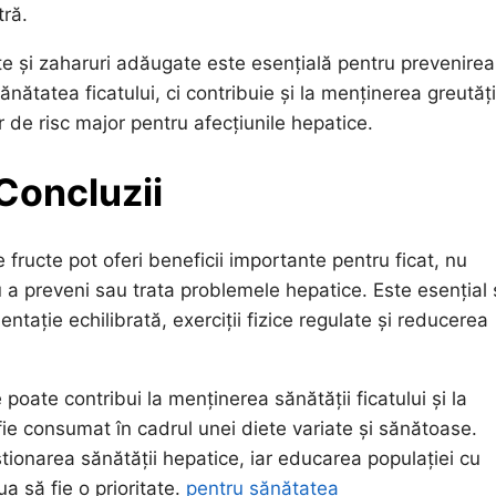
tră.
 și zaharuri adăugate este esențială pentru prevenirea
ănătatea ficatului, ci contribuie și la menținerea greutăți
r de risc major pentru afecțiunile hepatice.
 Concluzii
e fructe pot oferi beneficii importante pentru ficat, nu
a preveni sau trata problemele hepatice. Este esențial 
ntație echilibrată, exerciții fizice regulate și reducerea
poate contribui la menținerea sănătății ficatului și la
ie consumat în cadrul unei diete variate și sănătoase.
ionarea sănătății hepatice, iar educarea populației cu
ua să fie o prioritate.
pentru sănătatea