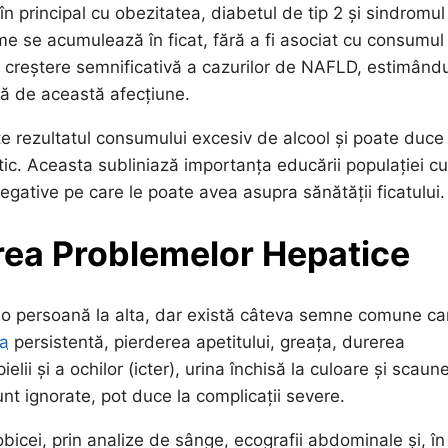
n principal cu obezitatea, diabetul de tip 2 și sindromul
e se acumulează în ficat, fără a fi asociat cu consumul
 o creștere semnificativă a cazurilor de NAFLD, estimând
tă de această afecțiune.
te rezultatul consumului excesiv de alcool și poate duce 
tic. Aceasta subliniază importanța educării populației cu
negative pe care le poate avea asupra sănătății ficatului.
rea Problemelor Hepatice
a o persoană la alta, dar există câteva semne comune ca
a
persistentă, pierderea apetitului, greața, durerea
ii și a ochilor (icter), urina închisă la culoare și scaun
nt ignorate, pot duce la complicații severe.
icei, prin analize de sânge, ecografii abdominale și, în