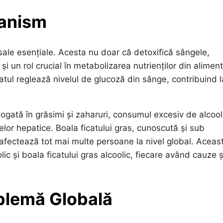
ganism
r sale esențiale. Acesta nu doar că detoxifică sângele,
i un rol crucial în metabolizarea nutrienților din aliment
atul reglează nivelul de glucoză din sânge, contribuind l
bogată în grăsimi și zaharuri, consumul excesiv de alcool
lor hepatice. Boala ficatului gras, cunoscută și sub
afectează tot mai multe persoane la nivel global. Aceas
ic și boala ficatului gras alcoolic, fiecare având cauze ș
oblemă Globală