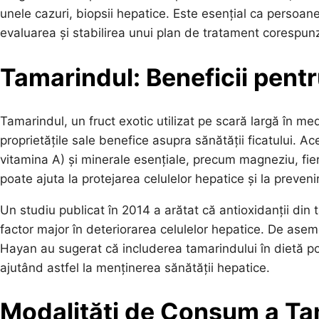
unele cazuri, biopsii hepatice. Este esențial ca persoa
evaluarea și stabilirea unui plan de tratament corespunz
Tamarindul: Beneficii pentr
Tamarindul, un fruct exotic utilizat pe scară largă în med
proprietățile sale benefice asupra sănătății ficatului. Ac
vitamina A) și minerale esențiale, precum magneziu, fier
poate ajuta la protejarea celulelor hepatice și la preveni
Un studiu publicat în 2014 a arătat că antioxidanții din 
factor major în deteriorarea celulelor hepatice. De ase
Hayan au sugerat că includerea tamarindului în dietă poat
ajutând astfel la menținerea sănătății hepatice.
Modalități de Consum a Ta