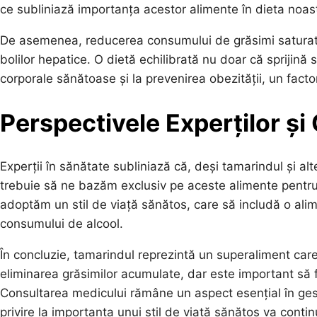
ce subliniază importanța acestor alimente în dieta noas
De asemenea, reducerea consumului de grăsimi saturate
bolilor hepatice. O dietă echilibrată nu doar că sprijină s
corporale sănătoase și la prevenirea obezității, un facto
Perspectivele Experților și
Experții în sănătate subliniază că, deși tamarindul și alt
trebuie să ne bazăm exclusiv pe aceste alimente pentru 
adoptăm un stil de viață sănătos, care să includă o alime
consumului de alcool.
În concluzie, tamarindul reprezintă un superaliment care 
eliminarea grăsimilor acumulate, dar este important să f
Consultarea medicului rămâne un aspect esențial în gest
privire la importanța unui stil de viață sănătos va contin