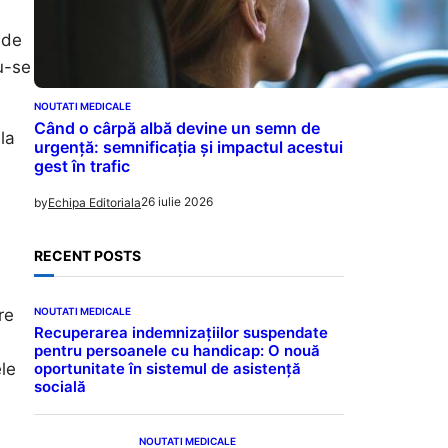
 de
u-se
NOUTATI MEDICALE
Când o cârpă albă devine un semn de
la
urgență: semnificația și impactul acestui
gest în trafic
26 iulie 2026
by
Echipa Editoriala
RECENT POSTS
NOUTATI MEDICALE
re
Recuperarea indemnizațiilor suspendate
pentru persoanele cu handicap: O nouă
oportunitate în sistemul de asistență
ele
socială
NOUTATI MEDICALE