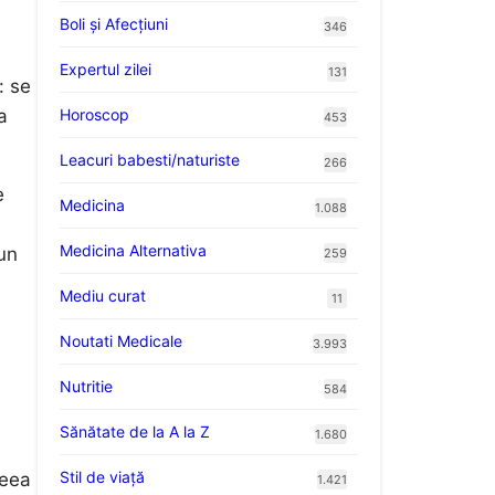
Boli și Afecțiuni
346
Expertul zilei
131
: se
Horoscop
a
453
Leacuri babesti/naturiste
266
e
Medicina
1.088
Medicina Alternativa
 un
259
Mediu curat
11
Noutati Medicale
3.993
Nutritie
584
Sănătate de la A la Z
1.680
Stil de viaţă
ceea
1.421