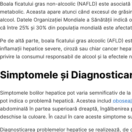
Boala ficatului gras non-alcoolic (NAFLD) este asociată î
metabolic. Aceasta apare atunci când excesul de grăsim
alcool. Datele Organizației Mondiale a Sănătății indică
că între 25% și 30% din populația mondială este afecta
Pe de altă parte, boala ficatului gras alcoolic (AFLD) es
inflamații hepatice severe, ciroză sau chiar cancer hepa
privire la consumul responsabil de alcool și la efectele 
Simptomele și Diagnostica
Simptomele bolilor hepatice pot varia semnificativ de l
pot indica o problemă hepatică. Acestea includ
oboseal
abdominală în partea superioară dreaptă, îngălbenirea piel
deschise la culoare. În cazul în care aceste simptome su
Diagnosticarea problemelor hepatice se realizează, de ob