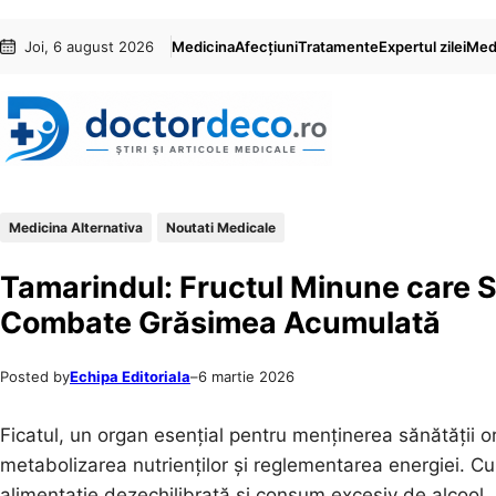
Sari
Skip
Joi, 6 august 2026
Medicina
Afecțiuni
Tratamente
Expertul zilei
Medi
la
to
conținut
content
Medicina Alternativa
Noutati Medicale
Tamarindul: Fructul Minune care Sp
Combate Grăsimea Acumulată
Posted by
Echipa Editoriala
–
6 martie 2026
Ficatul, un organ esențial pentru menținerea sănătății or
metabolizarea nutrienților și reglementarea energiei. Cu 
alimentație dezechilibrată și consum excesiv de alcool, 