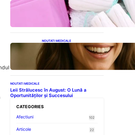
Tampoanele menstruale: O
analiză profundă a riscurilor
legate de metale toxice
NOUTATI MEDICALE
Ceaiul – Băutura care
protejează inima:
Descoperiri recente despre
beneficiile consumului zilnic
ndul
NOUTATI MEDICALE
Leii Strălucesc în August: O Lună a
Oportunităților și Succesului
ă
CATEGORIES
Afectiuni
102
Articole
22