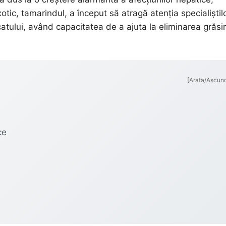
xotic, tamarindul, a început să atragă atenția specialiștil
catului, având capacitatea de a ajuta la eliminarea grăsi
[Arata/Ascun
ce