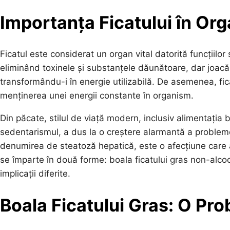
Importanța Ficatului în Or
Ficatul este considerat un organ vital datorită funcțiilo
eliminând toxinele și substanțele dăunătoare, dar joacă ș
transformându-i în energie utilizabilă. De asemenea, fic
menținerea unei energii constante în organism.
Din păcate, stilul de viață modern, inclusiv alimentația 
sedentarismul, a dus la o creștere alarmantă a probleme
denumirea de steatoză hepatică, este o afecțiune care 
se împarte în două forme: boala ficatului gras non-alcool
implicații diferite.
Boala Ficatului Gras: O Pr