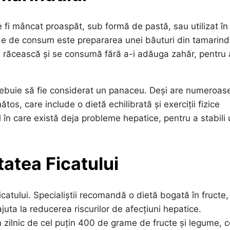
fi mâncat proaspăt, sub formă de pastă, sau utilizat în
de de consum este prepararea unei băuturi din tamarind
 se răcească și se consumă fără a-i adăuga zahăr, pentru 
rebuie să fie considerat un panaceu. Deși are numeroas
ătos, care include o dietă echilibrată și exerciții fizice
 în care există deja probleme hepatice, pentru a stabili
tatea Ficatului
icatului. Specialiștii recomandă o dietă bogată în fructe,
juta la reducerea riscurilor de afecțiuni hepatice.
zilnic de cel puțin 400 de grame de fructe și legume, 