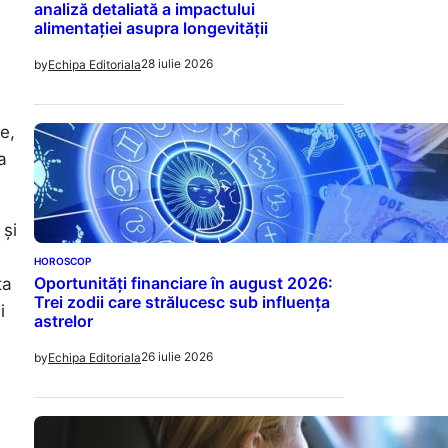
analiză detaliată a impactului
alimentației asupra longevității
28 iulie 2026
by
Echipa Editoriala
e,
a
 și
HOROSCOP
Oportunități financiare în august 2026:
ta
Trei zodii care strălucesc sub influența
i
astrelor
26 iulie 2026
by
Echipa Editoriala