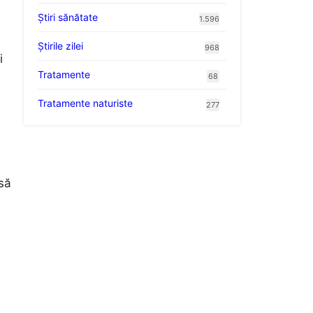
Ştiri sănătate
1.596
Știrile zilei
968
i
Tratamente
68
Tratamente naturiste
277
să