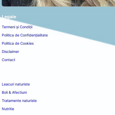
Legale
Termeni și Condiții
Politica de Confidențialitate
Politica de Cookies
Disclaimer
Contact
Navigare
Leacuri naturiste
Boli & Afectiuni
Tratamente naturiste
Nutritie