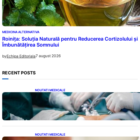
MEDICINA ALTERNATIVA
Roinița: Soluția Naturală pentru Reducerea Cortizolului și
Îmbunătățirea Somnului
7 august 2026
by
Echipa Editoriala
RECENT POSTS
NOUTATI MEDICALE
Colecistectomia: O Privire Detaliată Asupra
Intervenției Chirurgicale și Impactul Său
Asupra Sănătății
NOUTATI MEDICALE