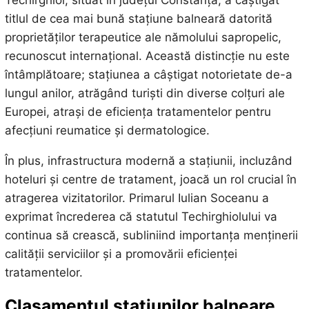
titlul de cea mai bună stațiune balneară datorită
proprietăților terapeutice ale nămolului sapropelic,
recunoscut internațional. Această distincție nu este
întâmplătoare; stațiunea a câștigat notorietate de-a
lungul anilor, atrăgând turiști din diverse colțuri ale
Europei, atrași de eficiența tratamentelor pentru
afecțiuni reumatice și dermatologice.
În plus, infrastructura modernă a stațiunii, incluzând
hoteluri și centre de tratament, joacă un rol crucial în
atragerea vizitatorilor. Primarul Iulian Soceanu a
exprimat încrederea că statutul Techirghiolului va
continua să crească, subliniind importanța menținerii
calității serviciilor și a promovării eficienței
tratamentelor.
Clasamentul stațiunilor balneare