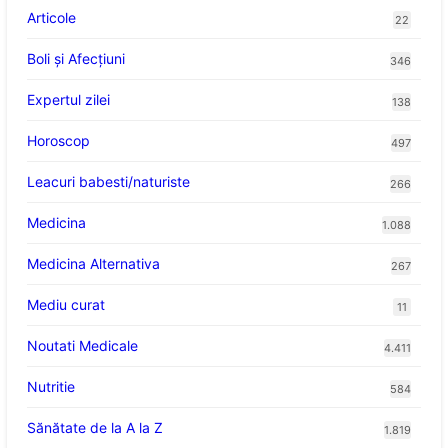
Articole
22
Boli și Afecțiuni
346
Expertul zilei
138
Horoscop
497
Leacuri babesti/naturiste
266
Medicina
1.088
Medicina Alternativa
267
Mediu curat
11
Noutati Medicale
4.411
Nutritie
584
Sănătate de la A la Z
1.819