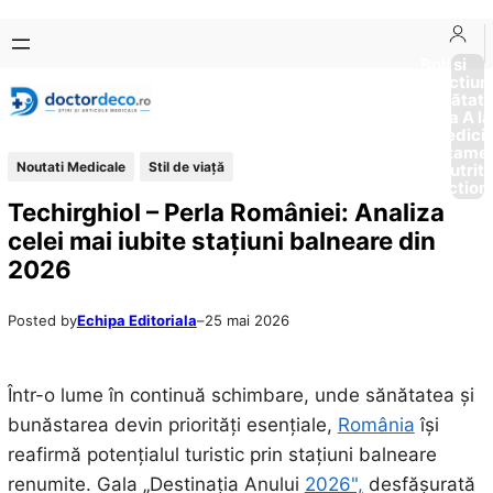
Sari
Skip
la
to
Boli si
Afectiun
conținut
content
Sănătat
de la A la
Medici
Tratame
Noutati Medicale
Stil de viaţă
Nutriti
Diction
Techirghiol – Perla României: Analiza
celei mai iubite stațiuni balneare din
2026
Posted by
Echipa Editoriala
–
25 mai 2026
Într-o lume în continuă schimbare, unde sănătatea și
bunăstarea devin priorități esențiale,
România
își
reafirmă potențialul turistic prin stațiuni balneare
renumite. Gala „Destinația Anului
2026",
desfășurată