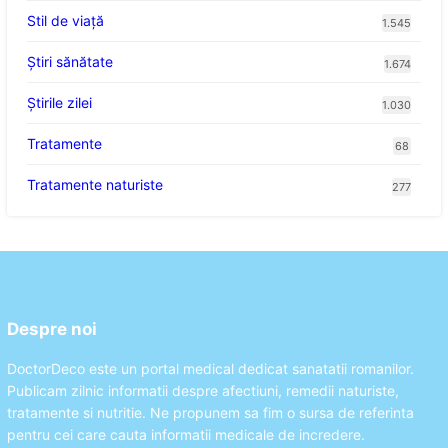
Stil de viaţă
1.545
Ştiri sănătate
1.674
Știrile zilei
1.030
Tratamente
68
Tratamente naturiste
277
Despre noi
DoctorDeco este un portal medical dedicat sanatatii romanilor.
Publicam zilnic informatii despre afectiuni, remedii naturiste,
tratamente si nutritie. Ne propunem sa fim o sursa de referinta
pentru cei care cauta informatii medicale de incredere.