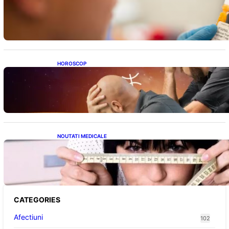
Revoluția Vaccinurilor: Primul Vaccin
Experimental Împotriva Cancerului de Colon
în Studiu Uman
HOROSCOP
Mituri și Realități: Ce Spun Astrologii Despre
Sufletele Bătrâne și Lunile de Naștere
NOUTATI MEDICALE
Inovație Revoluționară în Tratamentul
Obezității: Gastroplastie Endoscopică fără
Bisturiu
CATEGORIES
Afectiuni
102