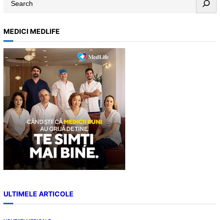
e
a
MEDICI MEDLIFE
r
c
h
ULTIMELE ARTICOLE