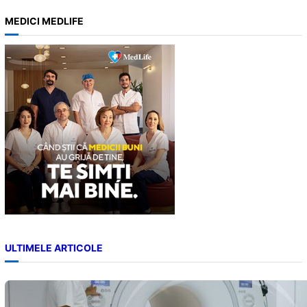
a
MEDICI MEDLIFE
r
c
h
ULTIMELE ARTICOLE