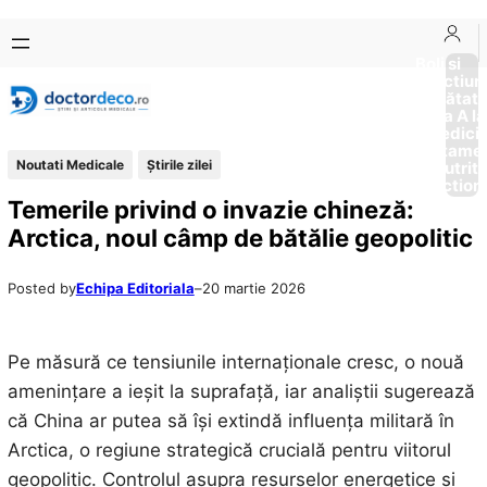
Sari
Skip
la
to
Boli si
Afectiun
conținut
content
Sănătat
de la A la
Medici
Tratame
Noutati Medicale
Știrile zilei
Nutriti
Diction
Temerile privind o invazie chineză:
Arctica, noul câmp de bătălie geopolitic
Posted by
Echipa Editoriala
–
20 martie 2026
Pe măsură ce tensiunile internaționale cresc, o nouă
amenințare a ieșit la suprafață, iar analiștii sugerează
că China ar putea să își extindă influența militară în
Arctica, o regiune strategică crucială pentru viitorul
geopolitic. Controlul asupra resurselor energetice și