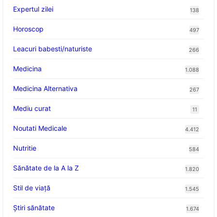
Expertul zilei
138
Horoscop
497
Leacuri babesti/naturiste
266
Medicina
1.088
Medicina Alternativa
267
Mediu curat
11
Noutati Medicale
4.412
Nutritie
584
Sănătate de la A la Z
1.820
Stil de viaţă
1.545
Ştiri sănătate
1.674