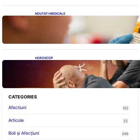
NOUTATI MEDICALE
Revoluția Vaccinurilor: Primul Vaccin
Experimental Împotriva Cancerului de Colon
în Studiu Uman
HOROSCOP
Mituri și Realități: Ce Spun Astrologii Despre
Sufletele Bătrâne și Lunile de Naștere
CATEGORIES
Afectiuni
102
Articole
22
Boli și Afecțiuni
346