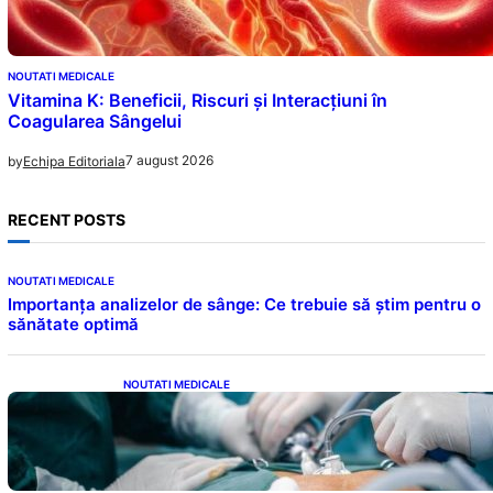
NOUTATI MEDICALE
Vitamina K: Beneficii, Riscuri și Interacțiuni în
Coagularea Sângelui
7 august 2026
by
Echipa Editoriala
RECENT POSTS
NOUTATI MEDICALE
Importanța analizelor de sânge: Ce trebuie să știm pentru o
sănătate optimă
NOUTATI MEDICALE
Colecistectomia: O Privire Detaliată Asupra
Intervenției Chirurgicale și Impactul Său
Asupra Sănătății