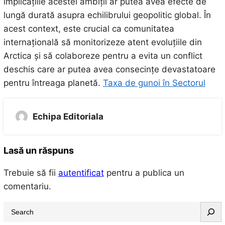
implicațiile acestei ambiții ar putea avea efecte de
lungă durată asupra echilibrului geopolitic global. În
acest context, este crucial ca comunitatea
internațională să monitorizeze atent evoluțiile din
Arctica și să colaboreze pentru a evita un conflict
deschis care ar putea avea consecințe devastatoare
pentru întreaga planetă.
Taxa de gunoi în Sectorul
Echipa Editoriala
Lasă un răspuns
Trebuie să fii
autentificat
pentru a publica un
comentariu.
S
e