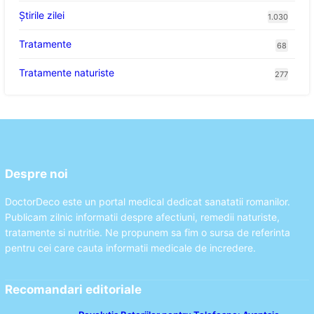
Știrile zilei
1.030
Tratamente
68
Tratamente naturiste
277
Despre noi
DoctorDeco este un portal medical dedicat sanatatii romanilor.
Publicam zilnic informatii despre afectiuni, remedii naturiste,
tratamente si nutritie. Ne propunem sa fim o sursa de referinta
pentru cei care cauta informatii medicale de incredere.
Recomandari editoriale