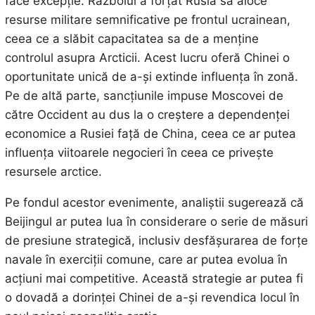
face excepție. Războiul a forțat Rusia să aloce
resurse militare semnificative pe frontul ucrainean,
ceea ce a slăbit capacitatea sa de a menține
controlul asupra Arcticii. Acest lucru oferă Chinei o
oportunitate unică de a-și extinde influența în zonă.
Pe de altă parte, sancțiunile impuse Moscovei de
către Occident au dus la o creștere a dependenței
economice a Rusiei față de China, ceea ce ar putea
influența viitoarele negocieri în ceea ce privește
resursele arctice.
Pe fondul acestor evenimente, analiștii sugerează că
Beijingul ar putea lua în considerare o serie de măsuri
de presiune strategică, inclusiv desfășurarea de forțe
navale în exerciții comune, care ar putea evolua în
acțiuni mai competitive. Această strategie ar putea fi
o dovadă a dorinței Chinei de a-și revendica locul în