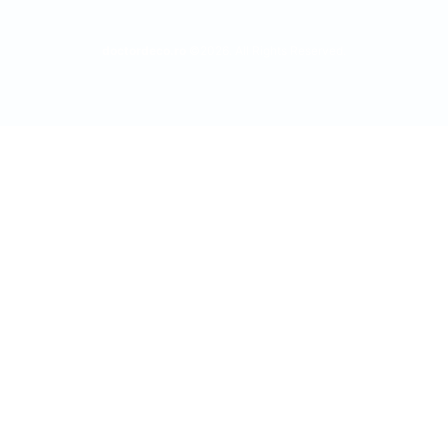
doctordeco.ro
©2026. All Rights Reserved.