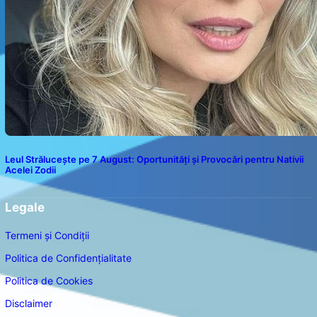
Leul Strălucește pe 7 August: Oportunități și Provocări pentru Nativii
Acelei Zodii
Legale
Termeni și Condiții
Politica de Confidențialitate
Politica de Cookies
Disclaimer