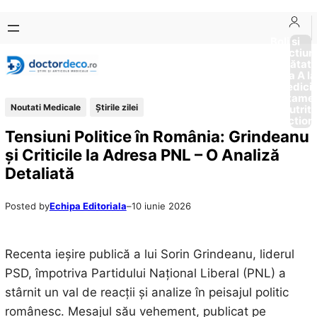
Sari
Skip
la
to
Boli si
Afectiun
conținut
content
Sănătat
de la A la
Medici
Tratame
Noutati Medicale
Știrile zilei
Nutriti
Diction
Tensiuni Politice în România: Grindeanu
și Criticile la Adresa PNL – O Analiză
Detaliată
Posted by
Echipa Editoriala
–
10 iunie 2026
Recenta ieșire publică a lui Sorin Grindeanu, liderul
PSD, împotriva Partidului Național Liberal (PNL) a
stârnit un val de reacții și analize în peisajul politic
românesc. Mesajul său vehement, publicat pe