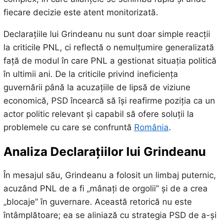
fiecare decizie este atent monitorizată.
Declarațiile lui Grindeanu nu sunt doar simple reacții
la criticile PNL, ci reflectă o nemulțumire generalizată
față de modul în care PNL a gestionat situația politică
în ultimii ani. De la criticile privind ineficiența
guvernării până la acuzațiile de lipsă de viziune
economică, PSD încearcă să își reafirme poziția ca un
actor politic relevant și capabil să ofere soluții la
problemele cu care se confruntă
România
.
Analiza Declarațiilor lui Grindeanu
În mesajul său, Grindeanu a folosit un limbaj puternic,
acuzând PNL de a fi „mânați de orgolii” și de a crea
„blocaje” în guvernare. Această retorică nu este
întâmplătoare; ea se aliniază cu strategia PSD de a-și