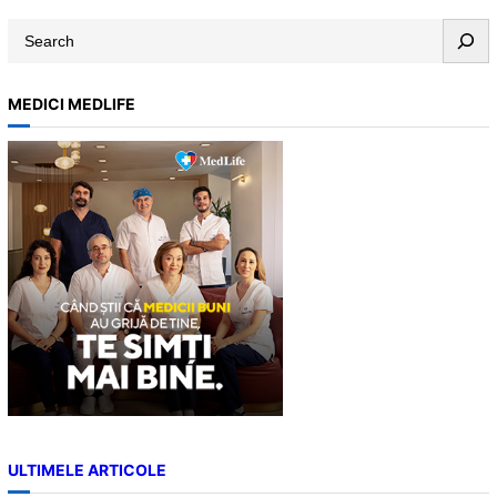
S
e
a
MEDICI MEDLIFE
r
c
h
ULTIMELE ARTICOLE