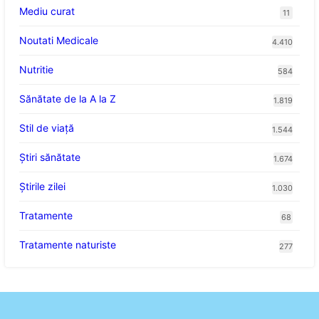
Mediu curat
11
Noutati Medicale
4.410
Nutritie
584
Sănătate de la A la Z
1.819
Stil de viaţă
1.544
Ştiri sănătate
1.674
Știrile zilei
1.030
Tratamente
68
Tratamente naturiste
277