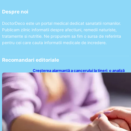
Despre noi
DoctorDeco este un portal medical dedicat sanatatii romanilor.
Publicam zilnic informatii despre afectiuni, remedii naturiste,
tratamente si nutritie. Ne propunem sa fim o sursa de referinta
pentru cei care cauta informatii medicale de incredere.
Recomandari editoriale
Creșterea alarmantă a cancerului la tineri: o analiză
detaliată a tendințelor globale