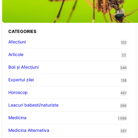
Aproape pentru România și Europa
CATEGORIES
Afectiuni
102
Articole
22
Boli și Afecțiuni
346
Expertul zilei
138
Horoscop
497
Leacuri babesti/naturiste
266
Medicina
1.088
Medicina Alternativa
267