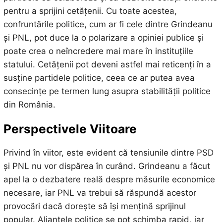
pentru a sprijini cetățenii. Cu toate acestea,
confruntările politice, cum ar fi cele dintre Grindeanu
și PNL, pot duce la o polarizare a opiniei publice și
poate crea o neîncredere mai mare în instituțiile
statului. Cetățenii pot deveni astfel mai reticenți în a
susține partidele politice, ceea ce ar putea avea
consecințe pe termen lung asupra stabilității politice
din România.
Perspectivele Viitoare
Privind în viitor, este evident că tensiunile dintre PSD
și PNL nu vor dispărea în curând. Grindeanu a făcut
apel la o dezbatere reală despre măsurile economice
necesare, iar PNL va trebui să răspundă acestor
provocări dacă dorește să își mențină sprijinul
popular. Alianțele politice se pot schimba rapid, iar