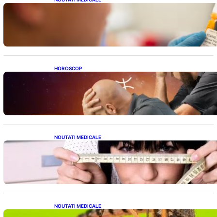
Revoluția Vaccinurilor: Primul Vaccin
Experimental Împotriva Cancerului de Colon
în Studiu Uman
HOROSCOP
Mituri și Realități: Ce Spun Astrologii Despre
Sufletele Bătrâne și Lunile de Naștere
NOUTATI MEDICALE
Inovație Revoluționară în Tratamentul
Obezității: Gastroplastie Endoscopică fără
Bisturiu
NOUTATI MEDICALE
Virusul West Nile: O Amenințare Tot Mai