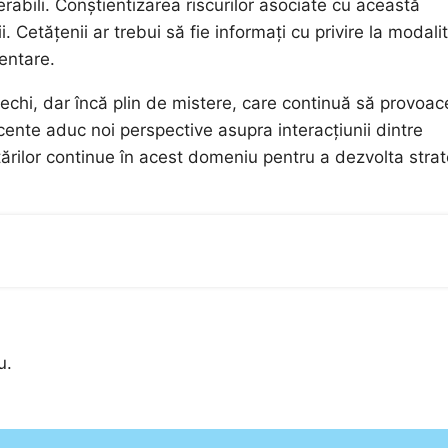
erabili. Conștientizarea riscurilor asociate cu această
. Cetățenii ar trebui să fie informați cu privire la modalit
mentare.
echi, dar încă plin de mistere, care continuă să provoac
ecente aduc noi perspective asupra interacțiunii dintre
tărilor continue în acest domeniu pentru a dezvolta strat
u.