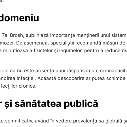
ă.
n domeniu
l Tal Brosh, subliniază importanța menținerii unui sistem
asmozei. De asemenea, specialiștii recomandă măsuri de
ea minuțioasă a fructelor și legumelor, pentru a reduce ri
problema nu este absența unui răspuns imun, ci incapacit
ândirea infecției. Această descoperire ar putea schimba
ecțiilor cronice.
 și sănătatea publică
e semnificativ, având în vedere prevalența sa globală ș