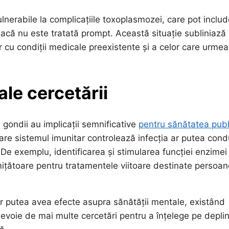
lnerabile la complicațiile toxoplasmozei, care pot inclu
ă dacă nu este tratată prompt. Această situație subliniază
r cu condiții medicale preexistente și a celor care urme
ale cercetării
gondii au implicații semnificative
pentru sănătatea publ
are sistemul imunitar controlează infecția ar putea con
 De exemplu, identificarea și stimularea funcției enzimei
ițătoare pentru tratamentele viitoare destinate persoan
r putea avea efecte asupra sănătății mentale, existând
e nevoie de mai multe cercetări pentru a înțelege pe depli