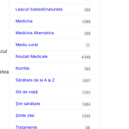
Leacuri babesti/naturiste
266
Medicina
1.088
Medicina Alternativa
268
Mediu curat
11
scul
Noutati Medicale
4.448
Nutritie
584
atea
Sănătate de la A la Z
1.827
Stil de viaţă
1.557
Ştiri sănătate
1.684
Știrile zilei
1.035
i
Tratamente
68