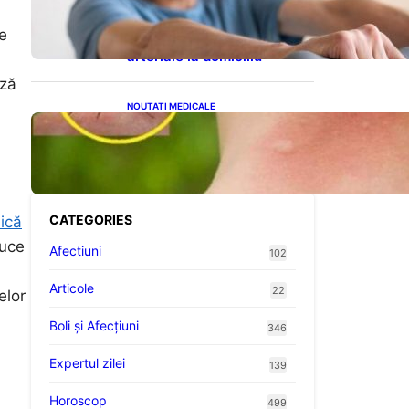
cardiovasculare: Patru
exerciții simple pentru
de
reducerea tensiunii
arteriale la domiciliu
ază
NOUTATI MEDICALE
Cum bacteriile pielii
influențează atracția
țânțarilor: O nouă viziune
asupra alegerii victimelor
CATEGORIES
ică
duce
Afectiuni
102
Articole
22
elor
Boli și Afecțiuni
346
Expertul zilei
139
n
Horoscop
499