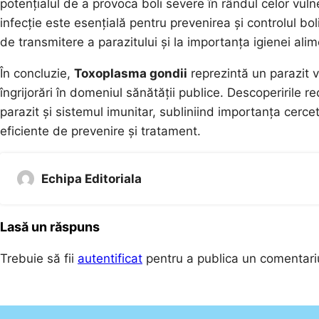
potențialul de a provoca boli severe în rândul celor vuln
infecție este esențială pentru prevenirea și controlul bolii
de transmitere a parazitului și la importanța igienei ali
În concluzie,
Toxoplasma gondii
reprezintă un parazit v
îngrijorări în domeniul sănătății publice. Descoperirile r
parazit și sistemul imunitar, subliniind importanța cerce
eficiente de prevenire și tratament.
Echipa Editoriala
Lasă un răspuns
Trebuie să fii
autentificat
pentru a publica un comentari