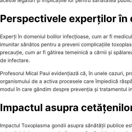
aceste legături și implicațiile lor pentru sănătatea public
Perspectivele experților î
Experți în domeniul bolilor infecțioase, cum ar fi medicu
imunitar sănătos pentru a preveni complicațiile toxopl
precauție, cum ar fi gătirea temeinică a cărnii și spălar
de infectare.
Profesorul Mical Paul evidențiază că, în unele cazuri, 
organismului de a activa procesele care împiedică răsp
modul în care gândim despre prevenția și tratamentul inf
Impactul asupra cetățenilor
Impactul Toxoplasma gondii asupra sănătății publice est