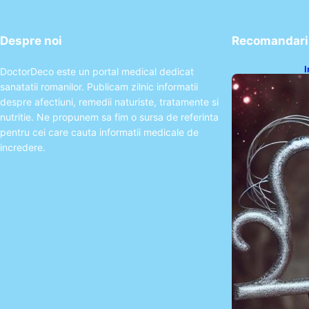
Despre noi
Recomandari 
I
DoctorDeco este un portal medical dedicat
ș
sanatatii romanilor. Publicam zilnic informatii
î
despre afectiuni, remedii naturiste, tratamente si
nutritie. Ne propunem sa fim o sursa de referinta
pentru cei care cauta informatii medicale de
incredere.