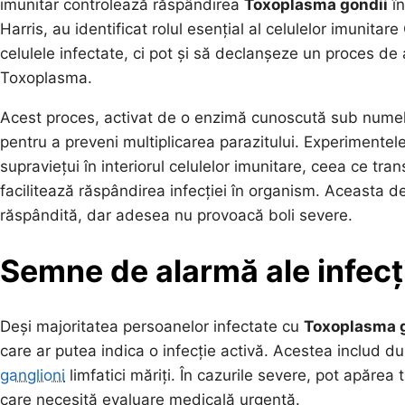
imunitar controlează răspândirea
Toxoplasma gondii
în
Harris, au identificat rolul esențial al celulelor imunitar
celulele infectate, ci pot și să declanșeze un proces de
Toxoplasma.
Acest proces, activat de o enzimă cunoscută sub nume
pentru a preveni multiplicarea parazitului. Experimentel
supraviețui în interiorul celulelor imunitare, ceea ce tra
facilitează răspândirea infecției în organism. Aceasta 
răspândită, dar adesea nu provoacă boli severe.
Semne de alarmă ale infecț
Deși majoritatea persoanelor infectate cu
Toxoplasma 
care ar putea indica o infecție activă. Acestea includ d
ganglioni
limfatici măriți. În cazurile severe, pot apăre
care necesită evaluare medicală urgentă.