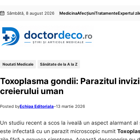
Sari
Skip
Sâmbătă, 8 august 2026
Medicina
Afecțiuni
Tratamente
Expertul zil
la
to
conținut
content
Noutati Medicale
Sănătate de la A la Z
Toxoplasma gondii: Parazitul inviz
creierului uman
Posted by
Echipa Editoriala
–
13 martie 2026
Un studiu recent a scos la iveală un aspect alarmant al 
este infectată cu un parazit microscopic numit
Toxopla
zile fără a provoca simptome. Această descoperire nu do