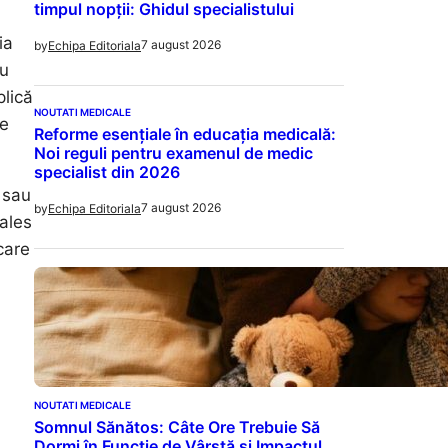
timpul nopții: Ghidul specialistului
ia
7 august 2026
by
Echipa Editoriala
cu
plică
NOUTATI MEDICALE
te
Reforme esențiale în educația medicală:
Noi reguli pentru examenul de medic
specialist din 2026
 sau
7 august 2026
by
Echipa Editoriala
 ales
care
NOUTATI MEDICALE
Somnul Sănătos: Câte Ore Trebuie Să
Dormi în Funcție de Vârstă și Impactul