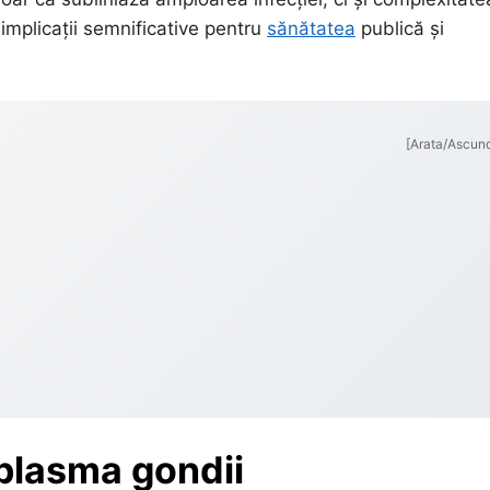
 implicații semnificative pentru
sănătatea
publică și
[Arata/Ascun
oplasma gondii