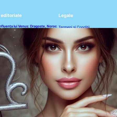
editoriale
Legale
nfluența lui Venus: Dragoste, Noroc
Termeni și Condiții
i Oportunități pentru Tauri și Balanțe
n Weekendul 8-9 August
Politica de Confidențialitate
Politica de Cookies
Disclaimer
Contact