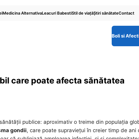
ei
Medicina Alternativa
Leacuri Babesti
Stil de viaţă
Ştiri sănătate
Contact
Boli si Afect
ibil care poate afecta sănătatea
sănătății publice: aproximativ o treime din populația glo
sma gondii
, care poate supraviețui în creier timp de ani
ar că subliniază amploarea infecției, ci și complexitate