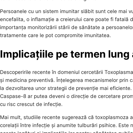
Persoanele cu un sistem imunitar slăbit sunt cele mai vu
encefalita, o inflamație a creierului care poate fi fatal
importanța monitorizării stării de sănătate a persoanelo
tratamente care le pot compromite imunitatea.
Implicațiile pe termen lung 
Descoperirile recente în domeniul cercetării Toxoplasma 
și medicina preventivă. Înțelegerea mecanismelor prin c
la dezvoltarea unor strategii de prevenție mai eficiente.
Caspase-8 ar putea deveni o direcție de cercetare prom
cu risc crescut de infecție.
Mai mult, studiile recente sugerează că toxoplasmoza a
corelații între infecție și anumite tulburări psihice. Est