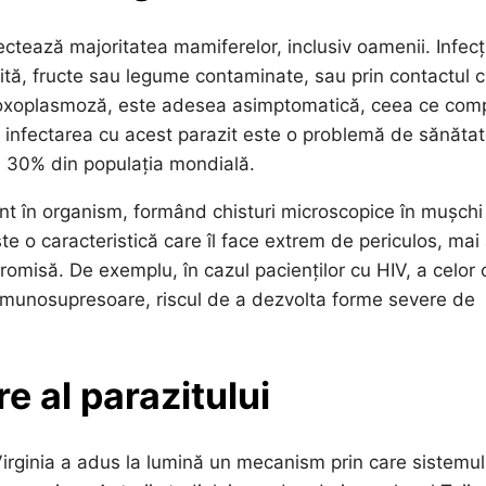
fectează majoritatea mamiferelor, inclusiv oamenii. Infecț
tită, fructe sau legume contaminate, sau prin contactul 
tă toxoplasmoză, este adesea asimptomatică, ceea ce com
că infectarea cu acest parazit este o problemă de sănăta
la 30% din populația mondială.
nt în organism, formând chisturi microscopice în mușchi
te o caracteristică care îl face extrem de periculos, mai
romisă. De exemplu, în cazul pacienților cu HIV, a celor 
imunosupresoare, riscul de a dezvolta forme severe de
e al parazitului
Virginia a adus la lumină un mecanism prin care sistemul