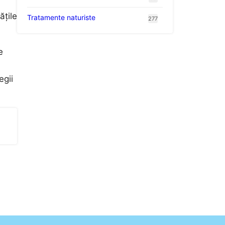
ățile
Tratamente naturiste
277
e
egii