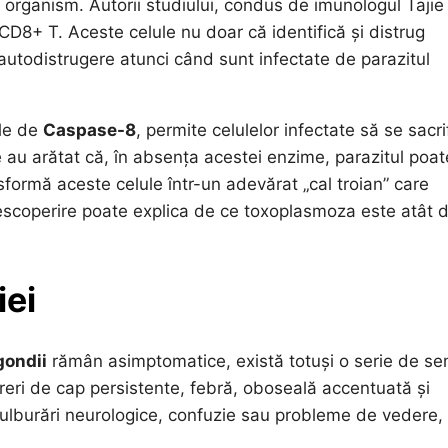
 organism. Autorii studiului, condus de imunologul Tajie
e CD8+ T. Aceste celule nu doar că identifică și distrug
 autodistrugere atunci când sunt infectate de parazitul
le de
Caspase-8
, permite celulelor infectate să se sacri
e au arătat că, în absența acestei enzime, parazitul poat
nsformă aceste celule într-un adevărat „cal troian” care
descoperire poate explica de ce toxoplasmoza este atât 
iei
gondii
rămân asimptomatice, există totuși o serie de s
ureri de cap persistente, febră, oboseală accentuată și
a tulburări neurologice, confuzie sau probleme de vedere,