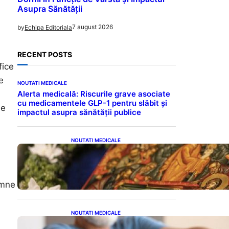
Asupra Sănătății
7 august 2026
by
Echipa Editoriala
RECENT POSTS
fice
e
NOUTATI MEDICALE
Alerta medicală: Riscurile grave asociate
cu medicamentele GLP-1 pentru slăbit și
de
impactul asupra sănătății publice
NOUTATI MEDICALE
Postul Adormirii Maicii
Domnului: Tradiții,
Superstiții și Implicații
Spiritualitate în 2026
emne
NOUTATI MEDICALE
Îmbunătățirea sănătății