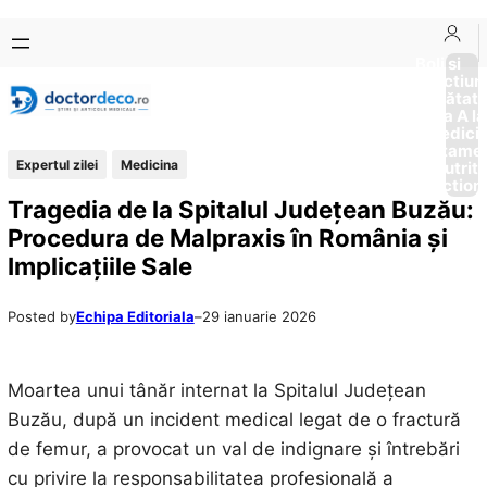
Sari
Skip
la
to
Boli si
Afectiun
conținut
content
Sănătat
de la A la
Medici
Tratame
Expertul zilei
Medicina
Nutriti
Diction
Tragedia de la Spitalul Județean Buzău:
Procedura de Malpraxis în România și
Implicațiile Sale
Posted by
Echipa Editoriala
–
29 ianuarie 2026
Moartea unui tânăr internat la Spitalul Județean
Buzău, după un incident medical legat de o fractură
de femur, a provocat un val de indignare și întrebări
cu privire la responsabilitatea profesională a