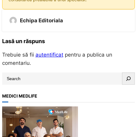
Echipa Editoriala
Lasă un răspuns
Trebuie să fii
autentificat
pentru a publica un
comentariu.
S
e
a
MEDICI MEDLIFE
r
c
h