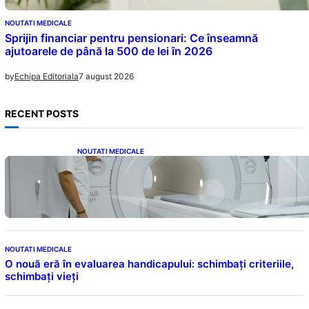
NOUTATI MEDICALE
Sprijin financiar pentru pensionari: Ce înseamnă
ajutoarele de până la 500 de lei în 2026
7 august 2026
by
Echipa Editoriala
RECENT POSTS
NOUTATI MEDICALE
Impactul Substanțelor de Contrast în RMN:
Îngrijorări Legate de Gadoliniu și Acidul
Oxalic
NOUTATI MEDICALE
O nouă eră în evaluarea handicapului: schimbați criteriile,
schimbați vieți