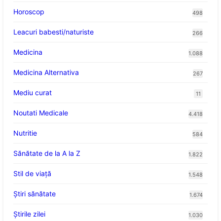
Horoscop
498
Leacuri babesti/naturiste
266
Medicina
1.088
Medicina Alternativa
267
Mediu curat
11
Noutati Medicale
4.418
Nutritie
584
Sănătate de la A la Z
1.822
Stil de viaţă
1.548
Ştiri sănătate
1.674
Știrile zilei
1.030