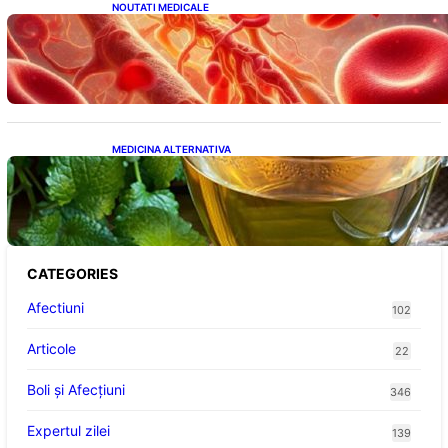
NOUTATI MEDICALE
Vitamina K: Beneficii, Riscuri și Interacțiuni
în Coagularea Sângelui
MEDICINA ALTERNATIVA
Roinița: Soluția Naturală pentru Reducerea
Cortizolului și Îmbunătățirea Somnului
CATEGORIES
Afectiuni
102
Articole
22
Boli și Afecțiuni
346
Expertul zilei
139