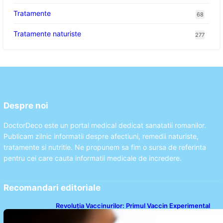
Tratamente
68
Tratamente naturiste
277
Despre noi
DoctorDeco este un portal medical dedicat sanatatii romanilor.
Publicam zilnic informatii despre afectiuni, remedii naturiste,
tratamente si nutritie. Ne propunem sa fim o sursa de referinta
pentru cei care cauta informatii medicale de incredere.
Recomandari editoriale
Revoluția Vaccinurilor: Primul Vaccin Experimental
Împotriva Cancerului de Colon în Studiu Uman