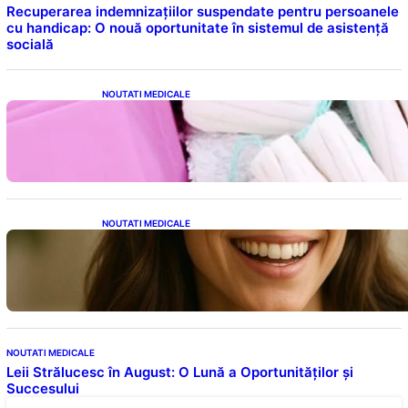
Recuperarea indemnizațiilor suspendate pentru persoanele
cu handicap: O nouă oportunitate în sistemul de asistență
socială
NOUTATI MEDICALE
Tampoanele menstruale: O analiză profundă
a riscurilor legate de metale toxice
NOUTATI MEDICALE
Ceaiul – Băutura care protejează inima:
Descoperiri recente despre beneficiile
consumului zilnic
NOUTATI MEDICALE
Leii Strălucesc în August: O Lună a Oportunităților și
Succesului