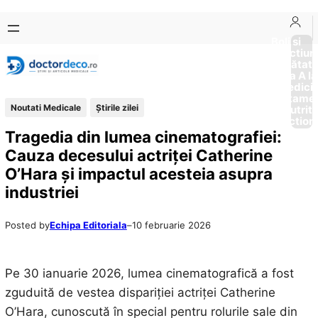
Sari
Skip
la
to
Boli si
Afectiun
conținut
content
Sănătat
de la A la
Medici
Tratame
Noutati Medicale
Știrile zilei
Nutriti
Diction
Tragedia din lumea cinematografiei:
Cauza decesului actriței Catherine
O’Hara și impactul acesteia asupra
industriei
Posted by
Echipa Editoriala
–
10 februarie 2026
Pe 30 ianuarie 2026, lumea cinematografică a fost
zguduită de vestea dispariției actriței Catherine
O’Hara, cunoscută în special pentru rolurile sale din