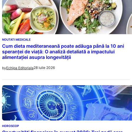
NOUTATI MEDICALE
Cum dieta mediteraneană poate adăuga până la 10 ani
speranței de viață: O analiză detaliată a impactului
alimentației asupra longevității
28 iulie 2026
by
Echipa Editoriala
HOROSCOP