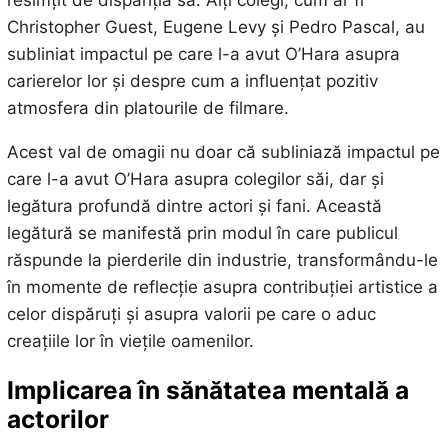
resimțit de dispariția sa. Alți colegi, cum ar fi
Christopher Guest, Eugene Levy și Pedro Pascal, au
subliniat impactul pe care l-a avut O’Hara asupra
carierelor lor și despre cum a influențat pozitiv
atmosfera din platourile de filmare.
Acest val de omagii nu doar că subliniază impactul pe
care l-a avut O’Hara asupra colegilor săi, dar și
legătura profundă dintre actori și fani. Această
legătură se manifestă prin modul în care publicul
răspunde la pierderile din industrie, transformându-le
în momente de reflecție asupra contribuției artistice a
celor dispăruți și asupra valorii pe care o aduc
creațiile lor în viețile oamenilor.
Implicarea în sănătatea mentală a
actorilor