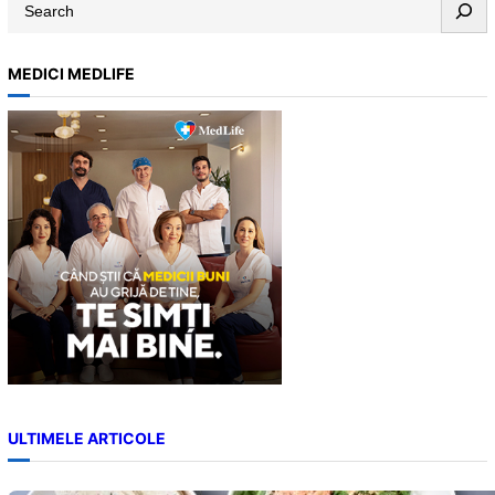
S
e
a
MEDICI MEDLIFE
r
c
h
ULTIMELE ARTICOLE