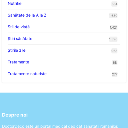
Nutritie
584
Sănătate de la A la Z
1.680
Stil de viaţă
1.421
Ştiri sănătate
1.596
Știrile zilei
968
Tratamente
68
Tratamente naturiste
277
Despre noi
DoctorDeco este un portal medical dedicat sanatatii romanilor.