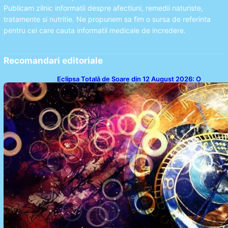
Publicam zilnic informatii despre afectiuni, remedii naturiste,
tratamente si nutritie. Ne propunem sa fim o sursa de referinta
pentru cei care cauta informatii medicale de incredere.
Recomandari editoriale
Eclipsa Totală de Soare din 12 August 2026: O
Analiză a Impactului asupra Trei Zodii și a Ciclului de
18 Ani