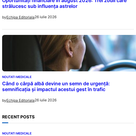
Oportunități financiare în august 2026: Trei zodii care
strălucesc sub influența astrelor
26 iulie 2026
by
Echipa Editoriala
NOUTATI MEDICALE
Când o cârpă albă devine un semn de urgență:
semnificația și impactul acestui gest în trafic
26 iulie 2026
by
Echipa Editoriala
RECENT POSTS
NOUTATI MEDICALE