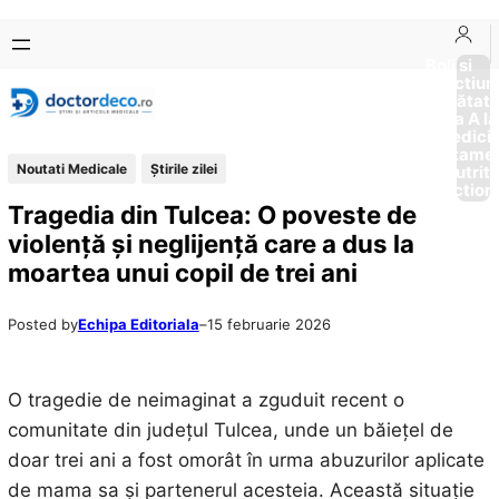
Sari
Skip
la
to
Boli si
Afectiun
conținut
content
Sănătat
de la A la
Medici
Tratame
Noutati Medicale
Știrile zilei
Nutriti
Diction
Tragedia din Tulcea: O poveste de
violență și neglijență care a dus la
moartea unui copil de trei ani
Posted by
Echipa Editoriala
–
15 februarie 2026
O tragedie de neimaginat a zguduit recent o
comunitate din județul Tulcea, unde un băiețel de
doar trei ani a fost omorât în urma abuzurilor aplicate
de mama sa și partenerul acesteia. Această situație