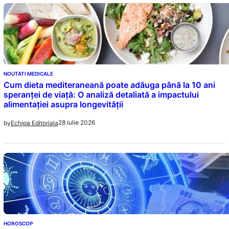
NOUTATI MEDICALE
Cum dieta mediteraneană poate adăuga până la 10 ani
speranței de viață: O analiză detaliată a impactului
alimentației asupra longevității
28 iulie 2026
by
Echipa Editoriala
HOROSCOP