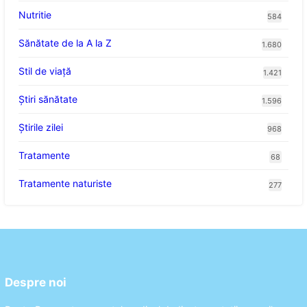
Nutritie
584
Sănătate de la A la Z
1.680
Stil de viaţă
1.421
Ştiri sănătate
1.596
Știrile zilei
968
Tratamente
68
Tratamente naturiste
277
Despre noi