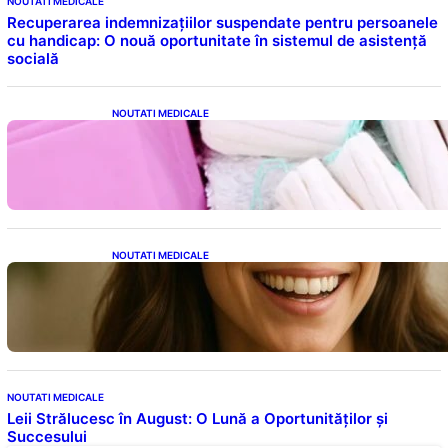
NOUTATI MEDICALE
Recuperarea indemnizațiilor suspendate pentru persoanele
cu handicap: O nouă oportunitate în sistemul de asistență
socială
NOUTATI MEDICALE
Tampoanele menstruale: O analiză profundă
a riscurilor legate de metale toxice
NOUTATI MEDICALE
Ceaiul – Băutura care protejează inima:
Descoperiri recente despre beneficiile
consumului zilnic
NOUTATI MEDICALE
Leii Strălucesc în August: O Lună a Oportunităților și
Succesului