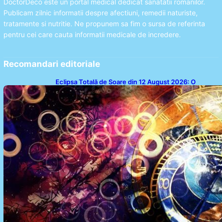
DoctorDeco este un portal medical dedicat sanatatii romanilor.
Publicam zilnic informatii despre afectiuni, remedii naturiste,
tratamente si nutritie. Ne propunem sa fim o sursa de referinta
pentru cei care cauta informatii medicale de incredere.
Recomandari editoriale
Eclipsa Totală de Soare din 12 August 2026: O
Analiză a Impactului asupra Trei Zodii și a Ciclului de
18 Ani