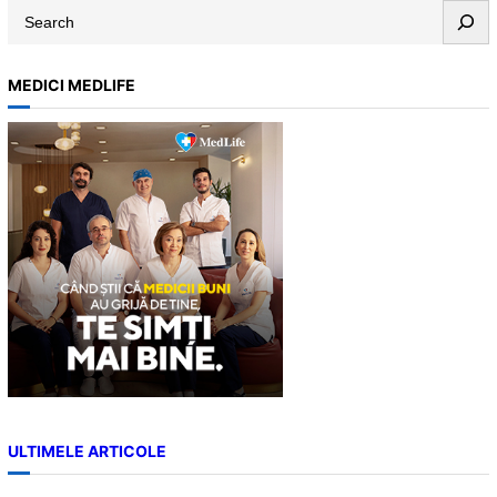
S
e
a
MEDICI MEDLIFE
r
c
h
ULTIMELE ARTICOLE