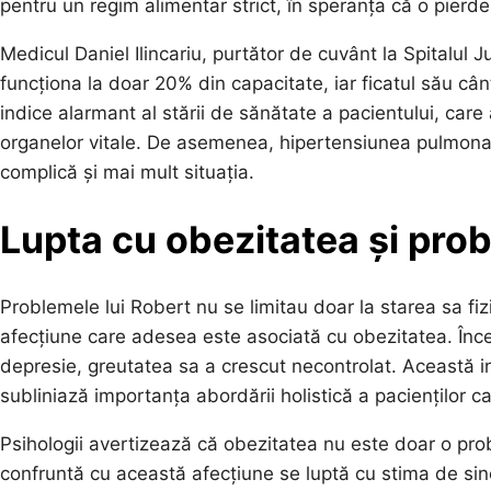
pentru un regim alimentar strict, în speranța că o pierde
Medicul Daniel Ilincariu, purtător de cuvânt la Spitalul 
funcționa la doar 20% din capacitate, iar ficatul său câ
indice alarmant al stării de sănătate a pacientului, ca
organelor vitale. De asemenea, hipertensiunea pulmonar
complică și mai mult situația.
Lupta cu obezitatea și pro
Problemele lui Robert nu se limitau doar la starea sa fizi
afecțiune care adesea este asociată cu obezitatea. În
depresie, greutatea sa a crescut necontrolat. Această i
subliniază importanța abordării holistică a pacienților c
Psihologii avertizează că obezitatea nu este doar o pro
confruntă cu această afecțiune se luptă cu stima de sine