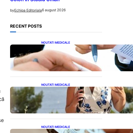
6 august 2026
by
Echipa Editoriala
RECENT POSTS
NOUTATI MEDICALE
Acordul României cu Banca
Mondială: O Analiză
Detaliată a Împrumutului și
Condițiilor Impuse
NOUTATI MEDICALE
Nașterea prințesei Eugenie
u
la Lisabona: O alegere plină
că
de semnificație pentru
familia regală britanică
se
NOUTATI MEDICALE