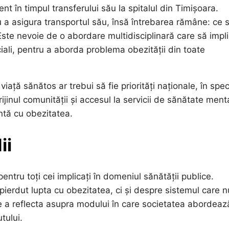
nt în timpul transferului său la spitalul din Timișoara.
 a asigura transportul său, însă întrebarea rămâne: ce 
 Este nevoie de o abordare multidisciplinară care să impl
ociali, pentru a aborda problema obezității din toate
iață sănătos ar trebui să fie priorități naționale, în spec
jinul comunității și accesul la servicii de sănătate ment
ntă cu obezitatea.
ii
entru toți cei implicați în domeniul sănătății publice.
erdut lupta cu obezitatea, ci și despre sistemul care n
 de a reflecta asupra modului în care societatea abordeaz
tului.