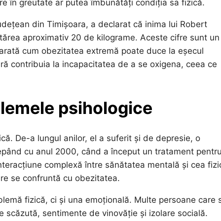
re în greutate ar putea îmbunătăți condiția sa fizică.
Județean din Timișoara, a declarat că inima lui Robert
ntărea aproximativ 20 de kilograme. Aceste cifre sunt un
re arată cum obezitatea extremă poate duce la eșecul
ă contribuia la incapacitatea de a se oxigena, ceea ce
blemele psihologice
că. De-a lungul anilor, el a suferit și de depresie, o
cepând cu anul 2000, când a început un tratament pentr
nteracțiune complexă între sănătatea mentală și cea fizi
are se confruntă cu obezitatea.
blemă fizică, ci și una emoțională. Multe persoane care 
 scăzută, sentimente de vinovăție și izolare socială.