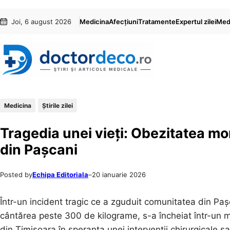
Sari
Skip
Joi, 6 august 2026
Medicina
Afecțiuni
Tratamente
Expertul zilei
Medi
la
to
conținut
content
Medicina
Știrile zilei
Tragedia unei vieți: Obezitatea mor
din Pașcani
Posted by
Echipa Editoriala
–
20 ianuarie 2026
Într-un incident tragic ce a zguduit comunitatea din Pa
cântărea peste 300 de kilograme, s-a încheiat într-un m
din Timișoara în speranța unei intervenții chirurgicale s