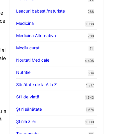
Leacuri babesti/naturiste
266
se
ice
Medicina
1.088
Medicina Alternativa
266
Mediu curat
11
ial
ale
Noutati Medicale
4.406
Nutritie
584
Sănătate de la A la Z
1.817
Stil de viaţă
1.543
Ştiri sănătate
1.674
u a
ă
Știrile zilei
1.030
Tratamente