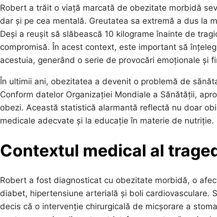
Robert a trăit o viață marcată de obezitate morbidă seve
dar și pe cea mentală. Greutatea sa extremă a dus la mul
Deși a reușit să slăbească 10 kilograme înainte de tragi
compromisă. În acest context, este important să înțeleg
acestuia, generând o serie de provocări emoționale și fi
În ultimii ani, obezitatea a devenit o problemă de sănăta
Conform datelor Organizației Mondiale a Sănătății, apro
obezi. Această statistică alarmantă reflectă nu doar obice
medicale adecvate și la educație în materie de nutriție.
Contextul medical al traged
Robert a fost diagnosticat cu obezitate morbidă, o afecț
diabet, hipertensiune arterială și boli cardiovasculare. 
decis că o intervenție chirurgicală de micșorare a stomac