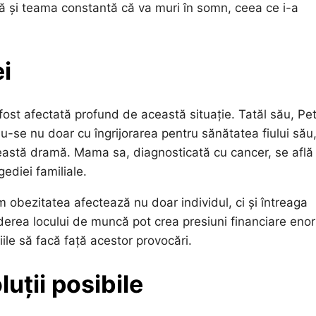
ă și teama constantă că va muri în somn, ceea ce i-a
ei
 fost afectată profund de această situație. Tatăl său, Pe
u-se nu doar cu îngrijorarea pentru sănătatea fiului său,
ceastă dramă. Mama sa, diagnosticată cu cancer, se află 
ediei familiale.
 obezitatea afectează nu doar individul, ci și întreaga
ierderea locului de muncă pot crea presiuni financiare eno
liile să facă față acestor provocări.
luții posibile