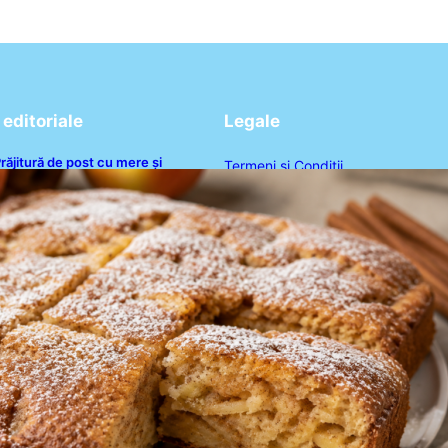
editoriale
Legale
răjitură de post cu mere și
Termeni și Condiții
corțișoară: O Delicatesă Dulce
entru Postul Adormirii Maicii
Politica de Confidențialitate
Domnului
Politica de Cookies
Disclaimer
Contact