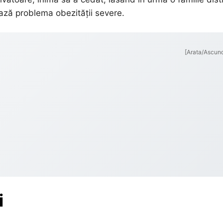
ază problema obezității severe.
[Arata/Ascun
i