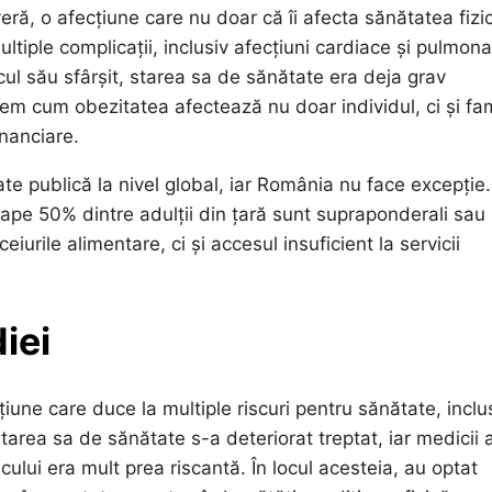
ră, o afecțiune care nu doar că îi afecta sănătatea fizi
tiple complicații, inclusiv afecțiuni cardiace și pulmona
cul său sfârșit, starea sa de sănătate era deja grav
em cum obezitatea afectează nu doar individul, ci și fam
nanciare.
te publică la nivel global, iar România nu face excepție.
ape 50% dintre adulții din țară sunt supraponderali sau
iurile alimentare, ci și accesul insuficient la servicii
iei
iune care duce la multiple riscuri pentru sănătate, inclu
Starea sa de sănătate s-a deteriorat treptat, iar medicii 
ului era mult prea riscantă. În locul acesteia, au optat