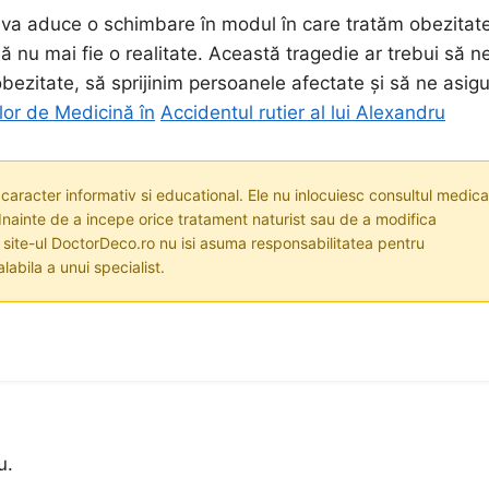
ul va aduce o schimbare în modul în care tratăm obezitate
ă nu mai fie o realitate. Această tragedie ar trebui să n
bezitate, să sprijinim persoanele afectate și să ne asig
ilor de Medicină în
Accidentul rutier al lui Alexandru
 caracter informativ si educational. Ele nu inlocuiesc consultul medica
nainte de a incepe orice tratament naturist sau de a modifica
i site-ul DoctorDeco.ro nu isi asuma responsabilitatea pentru
labila a unui specialist.
u.