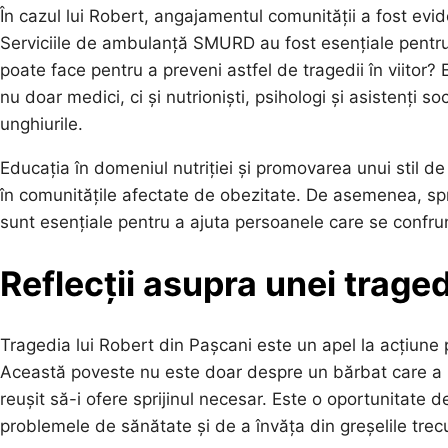
În cazul lui Robert, angajamentul comunității a fost evide
Serviciile de ambulanță SMURD au fost esențiale pentru
poate face pentru a preveni astfel de tragedii în viitor?
nu doar medici, ci și nutrioniști, psihologi și asistenți s
unghiurile.
Educația în domeniul nutriției și promovarea unui stil de v
în comunitățile afectate de obezitate. De asemenea, spri
sunt esențiale pentru a ajuta persoanele care se confru
Reflecții asupra unei traged
Tragedia lui Robert din Pașcani este un apel la acțiune p
Această poveste nu este doar despre un bărbat care a pi
reușit să-i ofere sprijinul necesar. Este o oportunitate
problemele de sănătate și de a învăța din greșelile trecu