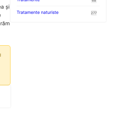
68
a și
Tratamente naturiste
277
e
urăm
l