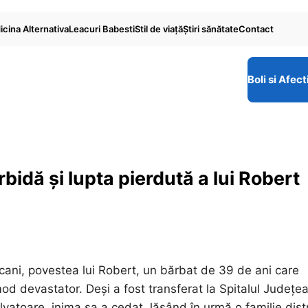
cina Alternativa
Leacuri Babesti
Stil de viaţă
Ştiri sănătate
Contact
Boli si Afect
bidă și lupta pierdută a lui Robert
șcani, povestea lui Robert, un bărbat de 39 de ani care
od devastator. Deși a fost transferat la Spitalul Județe
alvatoare, inima sa a cedat, lăsând în urmă o familie dis