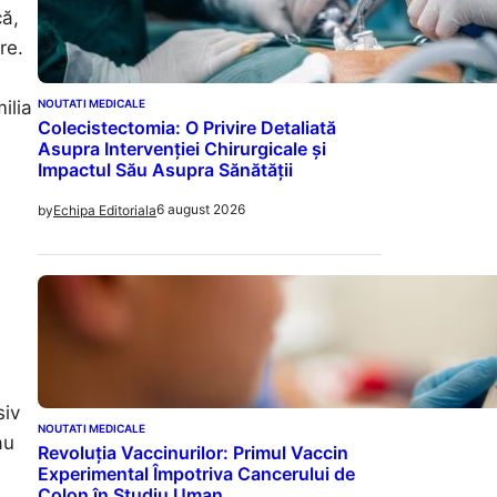
că,
re.
NOUTATI MEDICALE
ilia
Colecistectomia: O Privire Detaliată
Asupra Intervenției Chirurgicale și
Impactul Său Asupra Sănătății
6 august 2026
by
Echipa Editoriala
siv
NOUTATI MEDICALE
au
Revoluția Vaccinurilor: Primul Vaccin
Experimental Împotriva Cancerului de
Colon în Studiu Uman