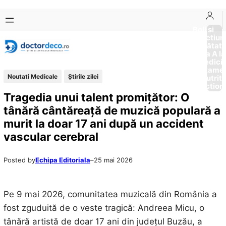
Sari
Skip
la
to
Boli si
Afectiun
conținut
content
Sănătat
de la A la
Medici
Tratame
Noutati Medicale
Știrile zilei
Nutriti
Diction
Tragedia unui talent promițător: O
tânără cântăreață de muzică populară a
murit la doar 17 ani după un accident
vascular cerebral
Posted by
Echipa Editoriala
–
25 mai 2026
Pe 9 mai 2026, comunitatea muzicală din România a
fost zguduită de o veste tragică: Andreea Micu, o
tânără artistă de doar 17 ani din județul Buzău, a