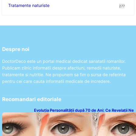
Tratamente naturiste
277
Despre noi
DoctorDeco este un portal medical dedicat sanatatii romanilor.
Publicam zilnic informatii despre afectiuni, remedii naturiste,
tratamente si nutritie. Ne propunem sa fim o sursa de referinta
pentru cei care cauta informatii medicale de incredere.
Recomandari editoriale
Evoluția Personalității după 70 de Ani: Ce Revelații Ne
Oferă Studiile Psihologice