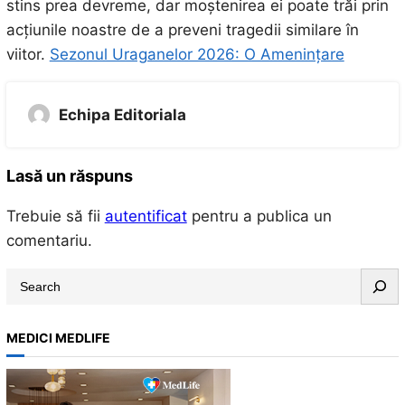
stins prea devreme, dar moștenirea ei poate trăi prin
acțiunile noastre de a preveni tragedii similare în
viitor.
Sezonul Uraganelor 2026: O Amenințare
Echipa Editoriala
Lasă un răspuns
Trebuie să fii
autentificat
pentru a publica un
comentariu.
S
e
a
MEDICI MEDLIFE
r
c
h