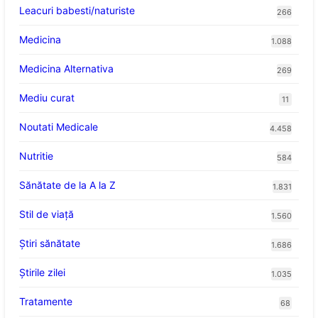
Leacuri babesti/naturiste
266
Medicina
1.088
Medicina Alternativa
269
Mediu curat
11
Noutati Medicale
4.458
Nutritie
584
Sănătate de la A la Z
1.831
Stil de viaţă
1.560
Ştiri sănătate
1.686
Știrile zilei
1.035
Tratamente
68