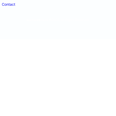
Contact
doctordeco.ro
©2026. All Rights Reserved.