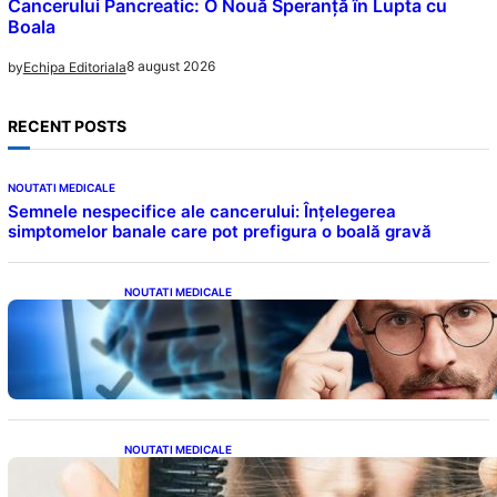
Cancerului Pancreatic: O Nouă Speranță în Lupta cu
Boala
8 august 2026
by
Echipa Editoriala
RECENT POSTS
NOUTATI MEDICALE
Semnele nespecifice ale cancerului: Înțelegerea
simptomelor banale care pot prefigura o boală gravă
NOUTATI MEDICALE
Inteligența dincolo de note: Semnele unui IQ
ridicat care nu țin de școală
NOUTATI MEDICALE
Semnele unei deficiențe de proteine:
Impactul asupra sănătății tale