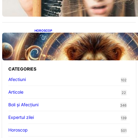
HOROSCOP
Portalul Leului 8/8: Oportunități de
Abundență pentru Cinci Zodii în 2026
CATEGORIES
Afectiuni
102
Articole
22
Boli și Afecțiuni
346
Expertul zilei
139
Horoscop
501